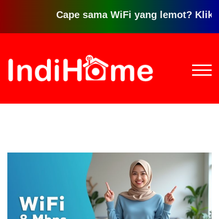
Cape sama WiFi yang lemot? Klik disini 
Loncat
ke
konten
TOGG