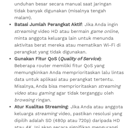
unduhan besar secara manual saat jaringan
tidak banyak digunakan (misalnya tengah
malam).
Batasi Jumlah Perangkat Aktif
: Jika Anda ingin
streaming
video HD atau bermain
game online
,
minta anggota keluarga lain untuk menunda
aktivitas berat mereka atau mematikan Wi-Fi di
perangkat yang tidak digunakan.
Gunakan Fitur QoS (
Quality of Service
)
:
Beberapa router memiliki fitur QoS yang
memungkinkan Anda memprioritaskan lalu lintas
data untuk aplikasi atau perangkat tertentu.
Misalnya, Anda bisa memprioritaskan
streaming
video
atau
gaming
agar tidak terganggu oleh
browsing
ringan.
Atur Kualitas Streaming
: Jika Anda atau anggota
keluarga
streaming
video, pastikan resolusi yang
dipilih adalah SD (480p atau 720p) daripada HD
atau 4K. Ini akan secara signifikan mengurangi