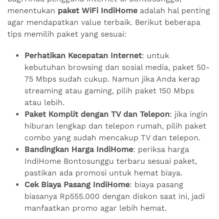
menentukan
paket WiFi IndiHome
adalah hal penting
agar mendapatkan value terbaik. Berikut beberapa
tips memilih paket yang sesuai:
Perhatikan Kecepatan Internet
: untuk
kebutuhan browsing dan sosial media, paket 50-
75 Mbps sudah cukup. Namun jika Anda kerap
streaming atau gaming, pilih paket 150 Mbps
atau lebih.
Paket Komplit dengan TV dan Telepon
: jika ingin
hiburan lengkap dan telepon rumah, pilih paket
combo yang sudah mencakup TV dan telepon.
Bandingkan Harga IndiHome
: periksa harga
IndiHome Bontosunggu terbaru sesuai paket,
pastikan ada promosi untuk hemat biaya.
Cek Biaya Pasang IndiHome
: biaya pasang
biasanya Rp555.000 dengan diskon saat ini, jadi
manfaatkan promo agar lebih hemat.