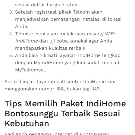
sesuai daftar harga di atas.
Setelah registrasi, pihak Telkom akan
menjadwalkan pemasangan instalasi di lokasi
Anda.
Teknisi resmi akan melakukan
pasang WiFi
IndiHome
dan uji coba koneksi agar Anda
mendapatkan kualitas terbaik.
Anda bisa nikmati layanan IndiHome lengkap
dengan MyIndiHome yang kini sudah menjadi
MyTelkomsel.
Perlu diingat, layanan call center IndiHome kini
menggunakan nomor 188, bukan lagi 147.
Tips Memilih Paket IndiHome
Bontosunggu Terbaik Sesuai
Kebutuhan
Bagi Anda pengguna internet di Bontosunggu,