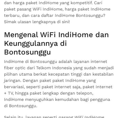
dan harga paket IndiHome yang kompetitif. Cari
paket pasang WiFi IndiHome, harga paket IndiHome
terbaru, dan cara daftar IndiHome Bontosunggu?
Simak ulasan lengkapnya di sini!
Mengenal WiFi IndiHome dan
Keunggulannya di
Bontosunggu
IndiHome di Bontosunggu adalah layanan internet
fiber optic dari Telkom Indonesia yang sudah menjadi
pilihan utama berkat kecepatan tinggi dan kestabilan
jaringan. Dengan paket paket IndiHome yang
bervariasi, seperti paket internet saja, paket Internet
+ TV, hingga paket lengkap dengan telepon,
IndiHome menyuguhkan kemudahan bagi pengguna
di Bontosunggu.
Selain itu, layanan seperti
pasang WiFi IndiHome