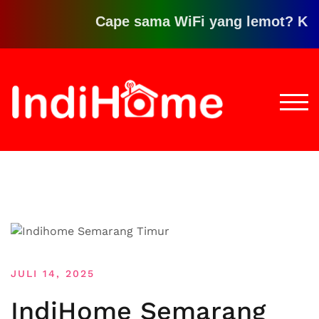
Cape sama WiFi yang lemot? Klik di
Loncat
ke
konten
TOGG
JULI 14, 2025
IndiHome Semarang