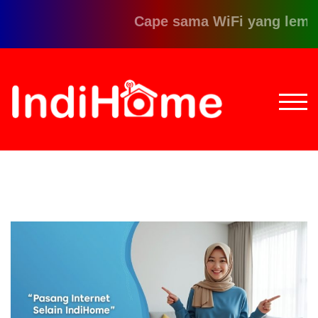
Cape sama WiFi yang lemot? 
Loncat
ke
konten
TOGG