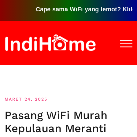
Cape sama WiFi yang lemot? Klik disini u
Loncat
ke
konten
TOGG
MARET 24, 2025
Pasang WiFi Murah
Kepulauan Meranti