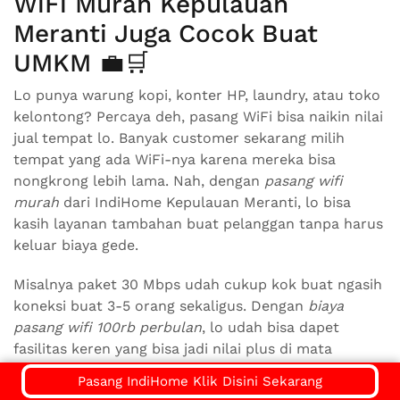
WiFi Murah Kepulauan
Meranti Juga Cocok Buat
UMKM 💼🛒
Lo punya warung kopi, konter HP, laundry, atau toko
kelontong? Percaya deh, pasang WiFi bisa naikin nilai
jual tempat lo. Banyak customer sekarang milih
tempat yang ada WiFi-nya karena mereka bisa
nongkrong lebih lama. Nah, dengan
pasang wifi
murah
dari IndiHome Kepulauan Meranti, lo bisa
kasih layanan tambahan buat pelanggan tanpa harus
keluar biaya gede.
Misalnya paket 30 Mbps udah cukup kok buat ngasih
koneksi buat 3-5 orang sekaligus. Dengan
biaya
pasang wifi 100rb perbulan
, lo udah bisa dapet
fasilitas keren yang bisa jadi nilai plus di mata
pelanggan. Dan nggak sedikit pelaku UMKM yang
Pasang IndiHome Klik Disini Sekarang
omzetnya naik setelah mereka pasang WiFi.