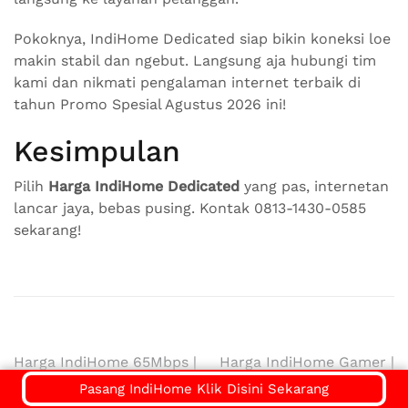
Pokoknya, IndiHome Dedicated siap bikin koneksi loe
makin stabil dan ngebut. Langsung aja hubungi tim
kami dan nikmati pengalaman internet terbaik di
tahun Promo Spesial Agustus 2026 ini!
Kesimpulan
Pilih
Harga IndiHome Dedicated
yang pas, internetan
lancar jaya, bebas pusing. Kontak 0813-1430-0585
sekarang!
Navigasi
Harga IndiHome 65Mbps |
Harga IndiHome Gamer |
Harga Paket Pasang WiFi
Harga Paket Pasang WiFi
Pasang IndiHome Klik Disini Sekarang
pos
IndiHome Terbaru
IndiHome Terbaru