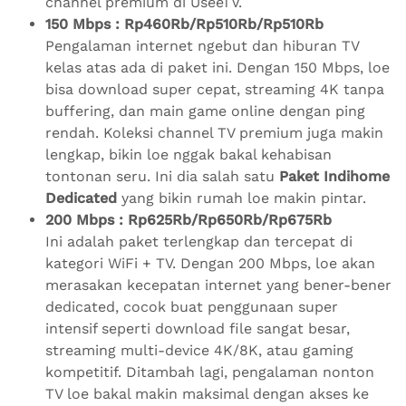
channel premium di UseeTV.
150 Mbps : Rp460Rb/Rp510Rb/Rp510Rb
Pengalaman internet ngebut dan hiburan TV
kelas atas ada di paket ini. Dengan 150 Mbps, loe
bisa download super cepat, streaming 4K tanpa
buffering, dan main game online dengan ping
rendah. Koleksi channel TV premium juga makin
lengkap, bikin loe nggak bakal kehabisan
tontonan seru. Ini dia salah satu
Paket Indihome
Dedicated
yang bikin rumah loe makin pintar.
200 Mbps : Rp625Rb/Rp650Rb/Rp675Rb
Ini adalah paket terlengkap dan tercepat di
kategori WiFi + TV. Dengan 200 Mbps, loe akan
merasakan kecepatan internet yang bener-bener
dedicated, cocok buat penggunaan super
intensif seperti download file sangat besar,
streaming multi-device 4K/8K, atau gaming
kompetitif. Ditambah lagi, pengalaman nonton
TV loe bakal makin maksimal dengan akses ke