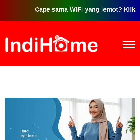
Cape sama WiFi yang lemot? Klik disini 
Loncat
ke
konten
TOGG