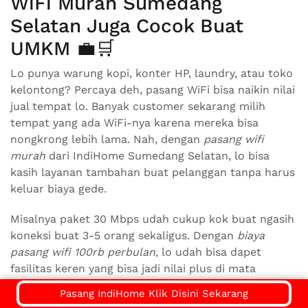
WiFi Murah Sumedang
Selatan Juga Cocok Buat
UMKM 💼🛒
Lo punya warung kopi, konter HP, laundry, atau toko
kelontong? Percaya deh, pasang WiFi bisa naikin nilai
jual tempat lo. Banyak customer sekarang milih
tempat yang ada WiFi-nya karena mereka bisa
nongkrong lebih lama. Nah, dengan
pasang wifi
murah
dari IndiHome Sumedang Selatan, lo bisa
kasih layanan tambahan buat pelanggan tanpa harus
keluar biaya gede.
Misalnya paket 30 Mbps udah cukup kok buat ngasih
koneksi buat 3-5 orang sekaligus. Dengan
biaya
pasang wifi 100rb perbulan
, lo udah bisa dapet
fasilitas keren yang bisa jadi nilai plus di mata
pelanggan. Dan nggak sedikit pelaku UMKM yang
Pasang IndiHome Klik Disini Sekarang
omzetnya naik setelah mereka pasang WiFi.