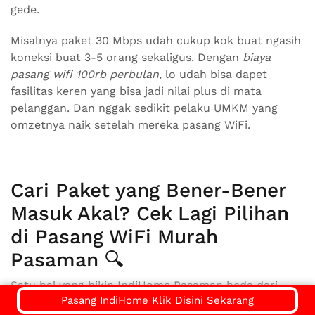
gede.
Misalnya paket 30 Mbps udah cukup kok buat ngasih
koneksi buat 3-5 orang sekaligus. Dengan
biaya
pasang wifi 100rb perbulan
, lo udah bisa dapet
fasilitas keren yang bisa jadi nilai plus di mata
pelanggan. Dan nggak sedikit pelaku UMKM yang
omzetnya naik setelah mereka pasang WiFi.
Cari Paket yang Bener-Bener
Masuk Akal? Cek Lagi Pilihan
di Pasang WiFi Murah
Pasaman 🔍
Satu hal yang bikin IndiHome Pasaman beda dari
Pasang IndiHome Klik Disini Sekarang
yang lain adalah kelengkapan pilihannya. Dari yang