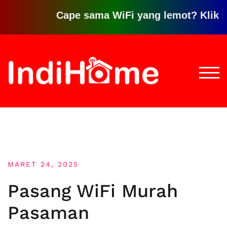
Cape sama WiFi yang lemot? Klik disini un
Loncat
ke
konten
TOGG
MARET 24, 2025
Pasang WiFi Murah
Pasaman