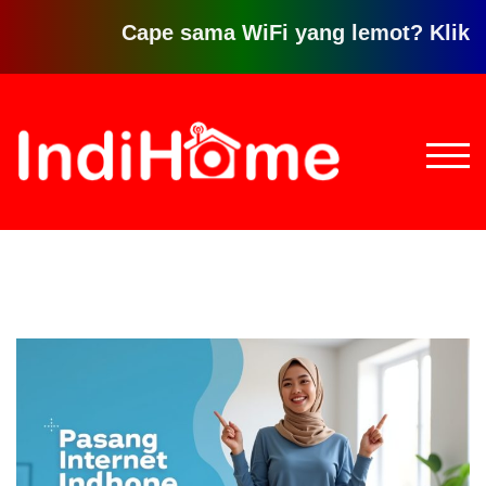
Cape sama WiFi yang lemot? Klik disini
Loncat
ke
konten
TOGG