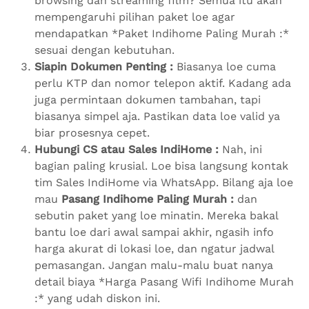
browsing dan streaming film? Semua itu akan
mempengaruhi pilihan paket loe agar
mendapatkan *Paket Indihome Paling Murah :*
sesuai dengan kebutuhan.
Siapin Dokumen Penting :
Biasanya loe cuma
perlu KTP dan nomor telepon aktif. Kadang ada
juga permintaan dokumen tambahan, tapi
biasanya simpel aja. Pastikan data loe valid ya
biar prosesnya cepet.
Hubungi CS atau Sales IndiHome :
Nah, ini
bagian paling krusial. Loe bisa langsung kontak
tim Sales IndiHome via WhatsApp. Bilang aja loe
mau
Pasang Indihome Paling Murah :
dan
sebutin paket yang loe minatin. Mereka bakal
bantu loe dari awal sampai akhir, ngasih info
harga akurat di lokasi loe, dan ngatur jadwal
pemasangan. Jangan malu-malu buat nanya
detail biaya *Harga Pasang Wifi Indihome Murah
:* yang udah diskon ini.