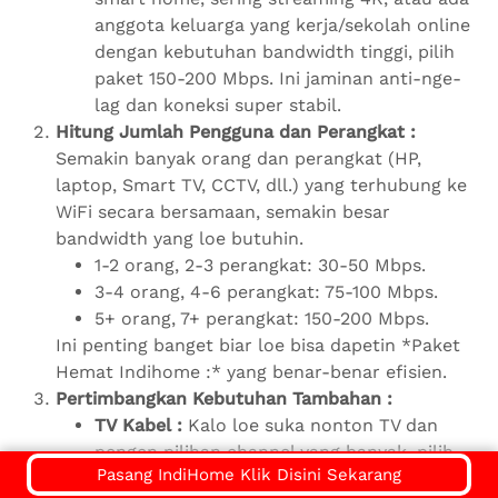
anggota keluarga yang kerja/sekolah online
dengan kebutuhan bandwidth tinggi, pilih
paket 150-200 Mbps. Ini jaminan anti-nge-
lag dan koneksi super stabil.
Hitung Jumlah Pengguna dan Perangkat :
Semakin banyak orang dan perangkat (HP,
laptop, Smart TV, CCTV, dll.) yang terhubung ke
WiFi secara bersamaan, semakin besar
bandwidth yang loe butuhin.
1-2 orang, 2-3 perangkat: 30-50 Mbps.
3-4 orang, 4-6 perangkat: 75-100 Mbps.
5+ orang, 7+ perangkat: 150-200 Mbps.
Ini penting banget biar loe bisa dapetin *Paket
Hemat Indihome :* yang benar-benar efisien.
Pertimbangkan Kebutuhan Tambahan :
TV Kabel :
Kalo loe suka nonton TV dan
pengen pilihan channel yang banyak, pilih
Pasang IndiHome Klik Disini Sekarang
paket Internet + TV. Ini lebih hemat