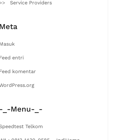
Service Providers
Meta
Masuk
Feed entri
Feed komentar
WordPress.org
-_-Menu-_-
Speedtest Telkom