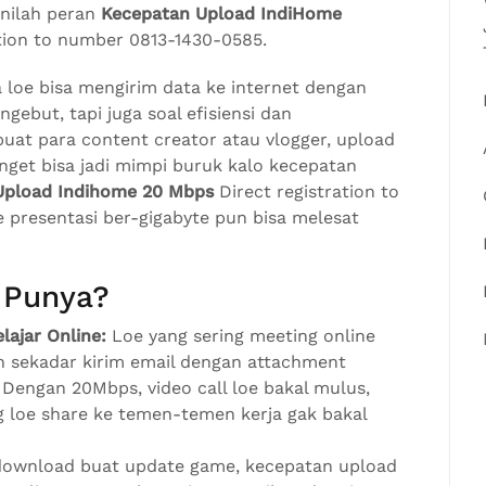
nilah peran
Kecepatan Upload IndiHome
ation to number 0813-1430-0585.
loe bisa mengirim data ke internet dengan
gebut, tapi juga soal efisiensi dan
 buat para content creator atau vlogger, upload
nget bisa jadi mimpi buruk kalo kecepatan
Upload Indihome 20 Mbps
Direct registration to
 presentasi ber-gigabyte pun bisa melesat
 Punya?
ajar Online:
Loe yang sering meeting online
 sekadar kirim email dengan attachment
. Dengan 20Mbps, video call loe bakal mulus,
ng loe share ke temen-temen kerja gak bakal
download buat update game, kecepatan upload