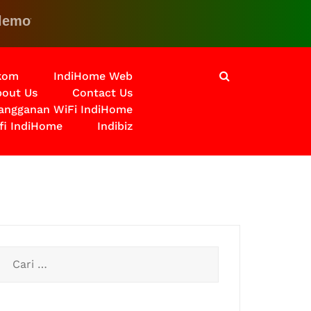
 Klik disini untuk solusinya
lkom
IndiHome Web
out Us
Contact Us
langganan WiFi IndiHome
fi IndiHome
Indibiz
Cari
untuk: