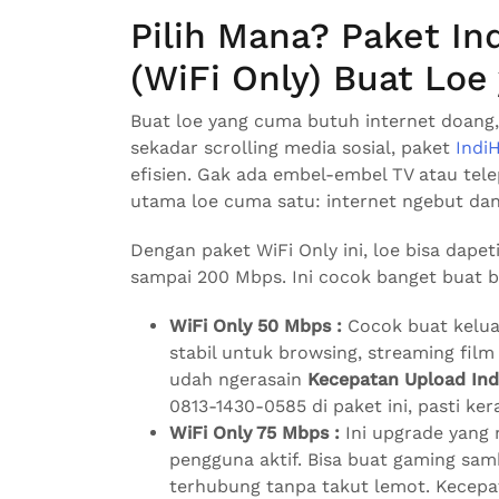
Pilih Mana? Paket In
(WiFi Only) Buat Loe 
Buat loe yang cuma butuh internet doang, 
sekadar scrolling media sosial, paket
Indi
efisien. Gak ada embel-embel TV atau te
utama loe cuma satu: internet ngebut dan 
Dengan paket WiFi Only ini, loe bisa dape
sampai 200 Mbps. Ini cocok banget buat b
WiFi Only 50 Mbps :
Cocok buat keluar
stabil untuk browsing, streaming film
udah ngerasain
Kecepatan Upload In
0813-1430-0585 di paket ini, pasti kera
WiFi Only 75 Mbps :
Ini upgrade yang
pengguna aktif. Bisa buat gaming sam
terhubung tanpa takut lemot. Kecepa