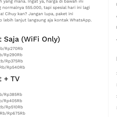
lih yang mana. Ingat ya, harga di bawah ini
normalnya 555.000, tapi spesial hari ini lagi
a! Cihuy kan? Jangan lupa, paket ini
fo lebih lanjut langsung aja kontak WhatsApp.
 Saja (WiFi Only)
Rb/Rp270Rb
Rb/Rp290Rb
5Rb/Rp375Rb
5Rb/Rp540Rb
t + TV
Rb/Rp385Rb
Rb/Rp405Rb
0Rb/Rp510Rb
0Rb/Rp675Rb