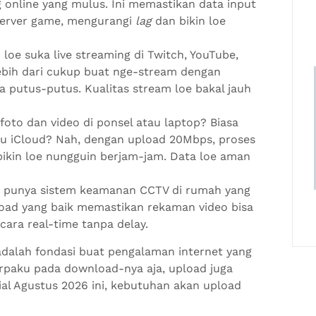
 online yang mulus. Ini memastikan data input
 server game, mengurangi
lag
dan bikin loe
 loe suka live streaming di Twitch, YouTube,
lebih dari cukup buat nge-stream dengan
a putus-putus. Kualitas stream loe bakal jauh
oto dan video di ponsel atau laptop? Biasa
au iCloud? Nah, dengan upload 20Mbps, proses
 bikin loe nungguin berjam-jam. Data loe aman
g punya sistem keamanan CCTV di rumah yang
load yang baik memastikan rekaman video bisa
cara real-time tanpa delay.
adalah fondasi buat pengalaman internet yang
rpaku pada download-nya aja, upload juga
ial Agustus 2026 ini, kebutuhan akan upload