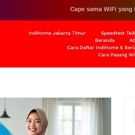
Cape sama WiFi yang lemot?
IndiHome Jakarta Timur
Speedtest Te
Beranda
Ab
Cara Daftar IndiHome & Ber
Cara Pasang Wi