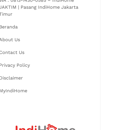
WA : 0813-1430-0585 – IndiHome
JAKTIM | Pasang IndiHome Jakarta
Timur
Beranda
About Us
Contact Us
Privacy Policy
Disclaimer
MyIndiHome