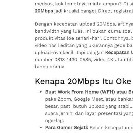
medsos, kok lemotnya minta ampun? Di si
20Mbps
jadi krusial banget Direct registr
Dengan kecepatan upload 20Mbps, artinya 
bandwidth yang luas. Ini bukan cuma soal n
produktivitas loe sehari-hari. Contohnya,
video hasil editan yang ukurannya gede ba
upload-nya kecil. Tapi dengan
Kecepatan 
number 0813-1430-0585, video 4K atau file
tanpa drama.
Kenapa 20Mbps Itu Oke
Buat Work From Home (WFH) atau Bel
pake Zoom, Google Meet, atau bahkan
besar, pasti butuh upload yang stabil
suara jernih, dan layar presentasi ya
nge-lag.
Para Gamer Sejati:
Selain kecepatan 