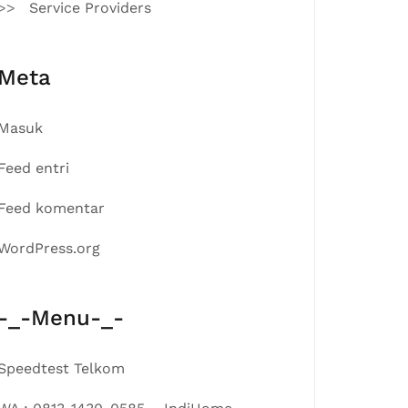
Service Providers
Meta
Masuk
Feed entri
Feed komentar
WordPress.org
-_-Menu-_-
Speedtest Telkom