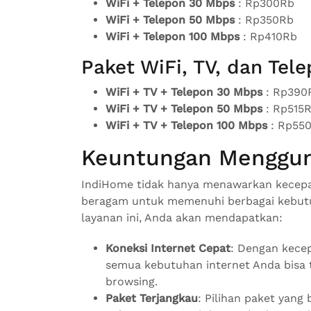
WiFi + Telepon 30 Mbps
: Rp300Rb
WiFi + Telepon 50 Mbps
: Rp350Rb
WiFi + Telepon 100 Mbps
: Rp410Rb
Paket WiFi, TV, dan Tel
WiFi + TV + Telepon 30 Mbps
: Rp390
WiFi + TV + Telepon 50 Mbps
: Rp515
WiFi + TV + Telepon 100 Mbps
: Rp55
Keuntungan Menggu
IndiHome tidak hanya menawarkan kecepata
beragam untuk memenuhi berbagai kebu
layanan ini, Anda akan mendapatkan:
Koneksi Internet Cepat
: Dengan kece
semua kebutuhan internet Anda bisa t
browsing.
Paket Terjangkau
: Pilihan paket yan