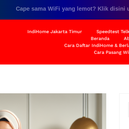
Cape sama WiFi yang lemot? Klik disini untuk
IndiHome Jakarta Timur
Speedtest Te
Beranda
Ab
Cara Daftar IndiHome & Ber
Cara Pasang Wi