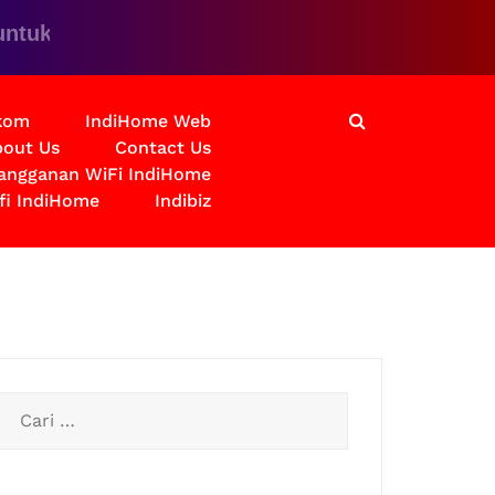
 solusinya
lkom
IndiHome Web
out Us
Contact Us
langganan WiFi IndiHome
fi IndiHome
Indibiz
Cari
untuk: