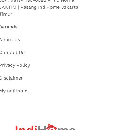
WA : 0813-1430-0585 – IndiHome
JAKTIM | Pasang IndiHome Jakarta
Timur
Beranda
About Us
Contact Us
Privacy Policy
Disclaimer
MyIndiHome