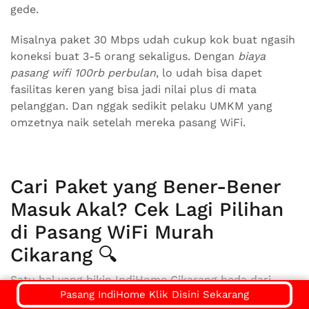
gede.
Misalnya paket 30 Mbps udah cukup kok buat ngasih
koneksi buat 3-5 orang sekaligus. Dengan
biaya
pasang wifi 100rb perbulan
, lo udah bisa dapet
fasilitas keren yang bisa jadi nilai plus di mata
pelanggan. Dan nggak sedikit pelaku UMKM yang
omzetnya naik setelah mereka pasang WiFi.
Cari Paket yang Bener-Bener
Masuk Akal? Cek Lagi Pilihan
di Pasang WiFi Murah
Cikarang 🔍
Satu hal yang bikin IndiHome Cikarang beda dari
Pasang IndiHome Klik Disini Sekarang
yang lain adalah kelengkapan pilihannya. Dari yang