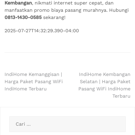
Kembangan
, nikmati internet super cepat, dan
manfaatkan promo biaya pasang murahnya. Hubungi
0813-1430-0585
sekarang!
2025-07-27T14:32:29.390-04:00
Navigasi
IndiHome Kemanggisan |
IndiHome Kembangan
Harga Paket Pasang WiFi
Selatan | Harga Paket
pos
IndiHome Terbaru
Pasang WiFi IndiHome
Terbaru
Cari
untuk: