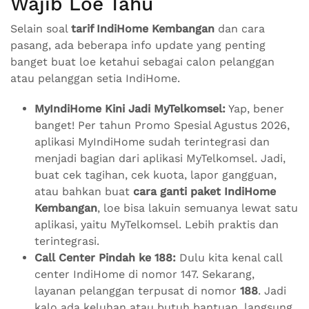
Wajib Loe Tahu
Selain soal
tarif IndiHome Kembangan
dan cara
pasang, ada beberapa info update yang penting
banget buat loe ketahui sebagai calon pelanggan
atau pelanggan setia IndiHome.
MyIndiHome Kini Jadi MyTelkomsel:
Yap, bener
banget! Per tahun Promo Spesial Agustus 2026,
aplikasi MyIndiHome sudah terintegrasi dan
menjadi bagian dari aplikasi MyTelkomsel. Jadi,
buat cek tagihan, cek kuota, lapor gangguan,
atau bahkan buat
cara ganti paket IndiHome
Kembangan
, loe bisa lakuin semuanya lewat satu
aplikasi, yaitu MyTelkomsel. Lebih praktis dan
terintegrasi.
Call Center Pindah ke 188:
Dulu kita kenal call
center IndiHome di nomor 147. Sekarang,
layanan pelanggan terpusat di nomor
188
. Jadi
kalo ada keluhan atau butuh bantuan, langsung