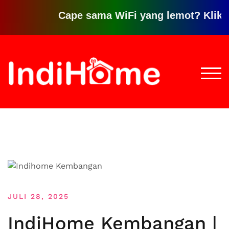
Cape sama WiFi yang lemot? Klik disini
Loncat
ke
konten
TOGG
JULI 28, 2025
IndiHome Kembangan |