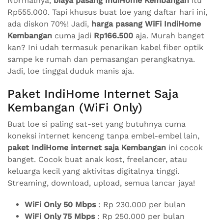
Normalnya,
biaya pasang IndiHome Kembangan
itu
Rp555.000. Tapi khusus buat loe yang daftar hari ini,
ada diskon 70%! Jadi,
harga pasang WiFi IndiHome
Kembangan
cuma jadi
Rp166.500
aja. Murah banget
kan? Ini udah termasuk penarikan kabel fiber optik
sampe ke rumah dan pemasangan perangkatnya.
Jadi, loe tinggal duduk manis aja.
Paket IndiHome Internet Saja
Kembangan (WiFi Only)
Buat loe si paling sat-set yang butuhnya cuma
koneksi internet kenceng tanpa embel-embel lain,
paket IndiHome internet saja Kembangan
ini cocok
banget. Cocok buat anak kost, freelancer, atau
keluarga kecil yang aktivitas digitalnya tinggi.
Streaming, download, upload, semua lancar jaya!
WiFi Only 50 Mbps
: Rp 230.000 per bulan
WiFi Only 75 Mbps
: Rp 250.000 per bulan