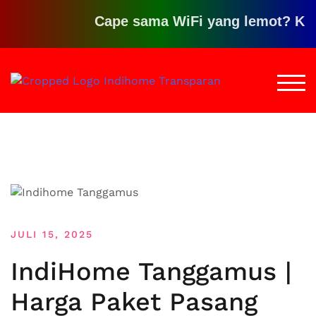
Cape sama WiFi yang lemot? Klik dis
Loncat
ke
TOGG
konten
JULI 15, 2025
IndiHome Tanggamus |
Harga Paket Pasang