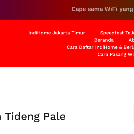
Cape sama WiFi yang lemot
IndiHome Jakarta Timur
Speedtest Te
Beranda
Ab
Cara Daftar IndiHome & Ber
Cara Pasang Wi
 Tideng Pale