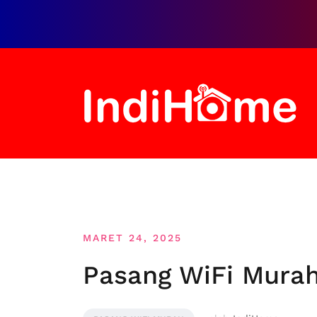
Loncat
ke
konten
MARET 24, 2025
Pasang WiFi Murah