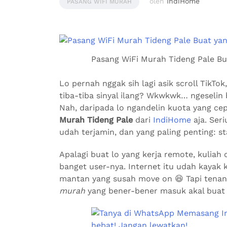
oleh
IndiHome
PASANG WIFI MURAH
Pasang WiFi Murah Tideng Pale Bua
Lo pernah nggak sih lagi asik scroll TikT
tiba-tiba sinyal ilang? Wkwkwk… ngeselin 
Nah, daripada lo ngandelin kuota yang ce
Murah Tideng Pale
dari
IndiHome
aja. Ser
udah terjamin, dan yang paling penting: sta
Apalagi buat lo yang kerja remote, kuliah
banget user-nya. Internet itu udah kayak
mantan yang susah move on 😆 Tapi tenan
murah
yang bener-bener masuk akal buat s