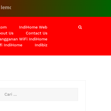
? Klik disini untuk solusinya
lkom
IndiHome Web
out Us
Contact Us
langganan WiFi IndiHome
fi IndiHome
Indibiz
Cari
untuk: