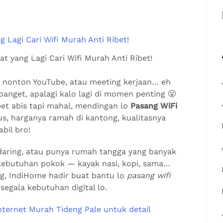
t yang Lagi Cari Wifi Murah Anti Ribet!
ok, nonton YouTube, atau meeting kerjaan… eh
banget, apalagi kalo lagi di momen penting 😤
pet abis tapi mahal, mendingan lo
Pasang WiFi
ius, harganya ramah di kantong, kualitasnya
bil bro!
 daring, atau punya rumah tangga yang banyak
 kebutuhan pokok — kayak nasi, kopi, sama…
g, IndiHome hadir buat bantu lo
pasang wifi
egala kebutuhan digital lo.