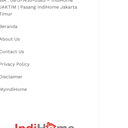
WA : 0813-1430-0585 – IndiHome
JAKTIM | Pasang IndiHome Jakarta
Timur
Beranda
About Us
Contact Us
Privacy Policy
Disclaimer
MyIndiHome