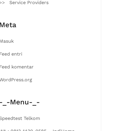
Service Providers
Meta
Masuk
Feed entri
Feed komentar
WordPress.org
-_-Menu-_-
Speedtest Telkom