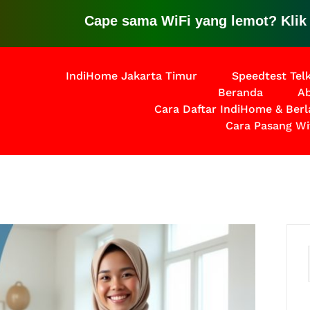
Cape sama WiFi yang lemot? Klik disin
IndiHome Jakarta Timur
Speedtest Te
Beranda
Ab
Cara Daftar IndiHome & Ber
Cara Pasang Wi