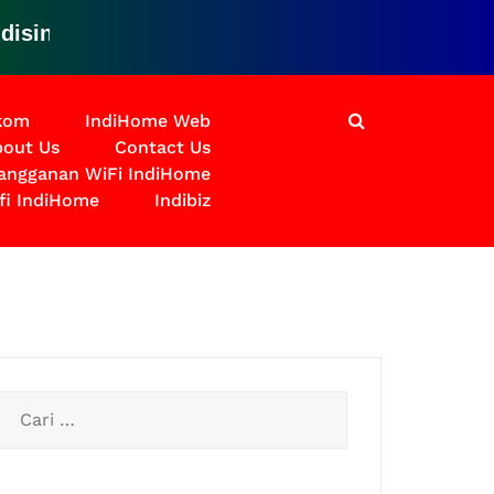
i untuk solusinya
lkom
IndiHome Web
out Us
Contact Us
langganan WiFi IndiHome
fi IndiHome
Indibiz
Cari
untuk: