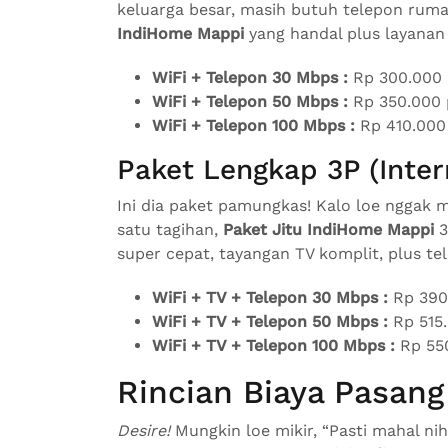
keluarga besar, masih butuh telepon rumah
IndiHome Mappi
yang handal plus layanan
WiFi + Telepon 30 Mbps :
Rp 300.000 
WiFi + Telepon 50 Mbps :
Rp 350.000 
WiFi + Telepon 100 Mbps :
Rp 410.000 
Paket Lengkap 3P (Inter
Ini dia paket pamungkas! Kalo loe nggak
satu tagihan,
Paket Jitu IndiHome Mappi
3
super cepat, tayangan TV komplit, plus te
WiFi + TV + Telepon 30 Mbps :
Rp 390.
WiFi + TV + Telepon 50 Mbps :
Rp 515.
WiFi + TV + Telepon 100 Mbps :
Rp 550
Rincian Biaya Pasan
Desire!
Mungkin loe mikir, “Pasti mahal nih