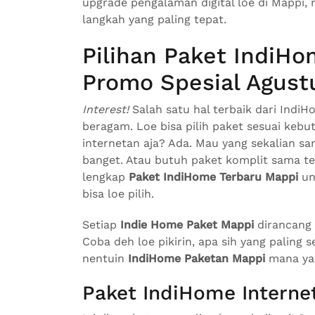
upgrade pengalaman digital loe di Mappi,
langkah yang paling tepat.
Pilihan Paket IndiH
Promo Spesial Agust
Interest!
Salah satu hal terbaik dari IndiH
beragam. Loe bisa pilih paket sesuai keb
internetan aja? Ada. Mau yang sekalian sa
banget. Atau butuh paket komplit sama te
lengkap
Paket IndiHome Terbaru Mappi
un
bisa loe pilih.
Setiap
Indie Home Paket Mappi
dirancang
Coba deh loe pikirin, apa sih yang paling se
nentuin
IndiHome Paketan Mappi
mana yan
Paket IndiHome Internet