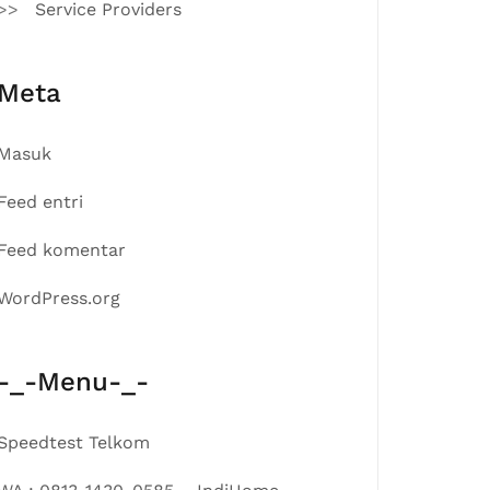
Service Providers
Meta
Masuk
Feed entri
Feed komentar
WordPress.org
-_-Menu-_-
Speedtest Telkom