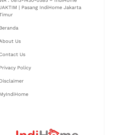
WA : 0813-1430-0585 – IndiHome
JAKTIM | Pasang IndiHome Jakarta
Timur
Beranda
About Us
Contact Us
Privacy Policy
Disclaimer
MyIndiHome