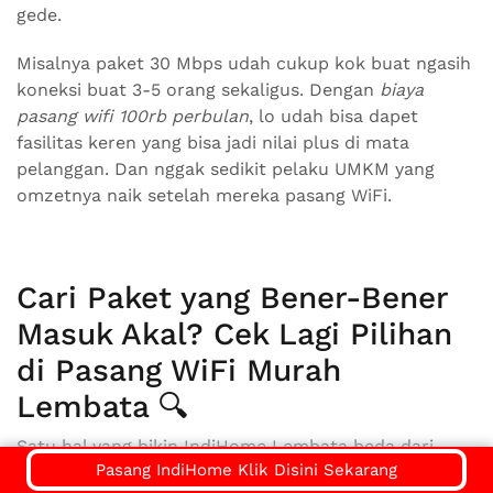
gede.
Misalnya paket 30 Mbps udah cukup kok buat ngasih
koneksi buat 3-5 orang sekaligus. Dengan
biaya
pasang wifi 100rb perbulan
, lo udah bisa dapet
fasilitas keren yang bisa jadi nilai plus di mata
pelanggan. Dan nggak sedikit pelaku UMKM yang
omzetnya naik setelah mereka pasang WiFi.
Cari Paket yang Bener-Bener
Masuk Akal? Cek Lagi Pilihan
di Pasang WiFi Murah
Lembata 🔍
Satu hal yang bikin IndiHome Lembata beda dari
Pasang IndiHome Klik Disini Sekarang
yang lain adalah kelengkapan pilihannya. Dari yang