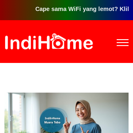
Cape sama WiFi yang lemot? Klik disin
Loncat
ke
konten
TOGG