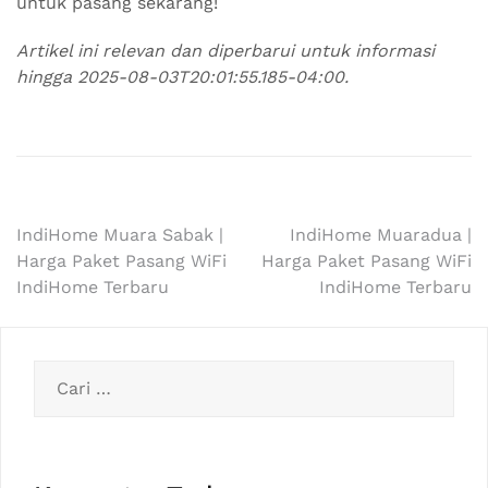
untuk pasang sekarang!
Artikel ini relevan dan diperbarui untuk informasi
hingga 2025-08-03T20:01:55.185-04:00.
Navigasi
IndiHome Muara Sabak |
IndiHome Muaradua |
Harga Paket Pasang WiFi
Harga Paket Pasang WiFi
pos
IndiHome Terbaru
IndiHome Terbaru
Cari
untuk: