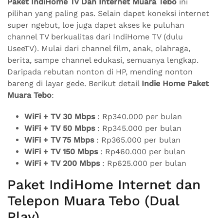
Paket IndiHome Tv Dan Internet Muara Tebo
ini
pilihan yang paling pas. Selain dapet koneksi internet
super ngebut, loe juga dapet akses ke puluhan
channel TV berkualitas dari IndiHome TV (dulu
UseeTV). Mulai dari channel film, anak, olahraga,
berita, sampe channel edukasi, semuanya lengkap.
Daripada rebutan nonton di HP, mending nonton
bareng di layar gede. Berikut detail
Indie Home Paket
Muara Tebo
:
WiFi + TV 30 Mbps
: Rp340.000 per bulan
WiFi + TV 50 Mbps
: Rp345.000 per bulan
WiFi + TV 75 Mbps
: Rp365.000 per bulan
WiFi + TV 150 Mbps
: Rp460.000 per bulan
WiFi + TV 200 Mbps
: Rp625.000 per bulan
Paket IndiHome Internet dan
Telepon Muara Tebo (Dual
Play)