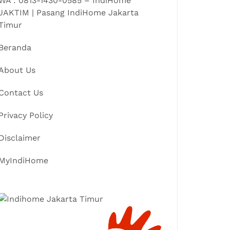
WA : 0813-1430-0585 – IndiHome
JAKTIM | Pasang IndiHome Jakarta
Timur
Beranda
About Us
Contact Us
Privacy Policy
Disclaimer
MyIndiHome