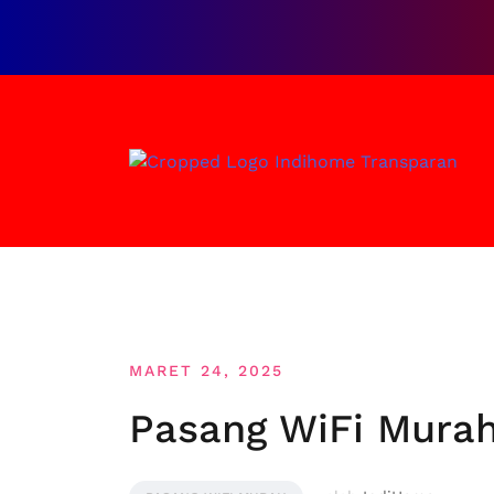
Loncat
ke
konten
MARET 24, 2025
Pasang WiFi Murah