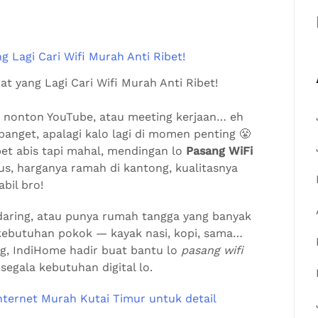
t yang Lagi Cari Wifi Murah Anti Ribet!
ok, nonton YouTube, atau meeting kerjaan… eh
banget, apalagi kalo lagi di momen penting 😤
pet abis tapi mahal, mendingan lo
Pasang WiFi
ius, harganya ramah di kantong, kualitasnya
bil bro!
 daring, atau punya rumah tangga yang banyak
 kebutuhan pokok — kayak nasi, kopi, sama…
g, IndiHome hadir buat bantu lo
pasang wifi
egala kebutuhan digital lo.