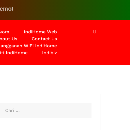
 Klik disini untuk solusinya
lkom
IndiHome Web
bout Us
Contact Us
rlangganan WiFi IndiHome
ifi IndiHome
Indibiz
Cari
untuk: