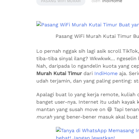
oleh
IndiHome
PASANG WIFI MURAH
Pasang WiFi Murah Kutai Timur Bua
Lo pernah nggak sih lagi asik scroll TikT
tiba-tiba sinyal ilang? Wkwkwk… ngeselin 
Nah, daripada lo ngandelin kuota yang ce
Murah Kutai Timur
dari
IndiHome
aja. Ser
udah terjamin, dan yang paling penting: sta
Apalagi buat lo yang kerja remote, kuliah
banget user-nya. Internet itu udah kayak
mantan yang susah move on 😆 Tapi tenan
murah
yang bener-bener masuk akal buat s