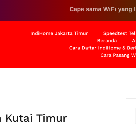
Cape sama WiFi yang lemot?
IndiHome Jakarta Timur
Speedtest Te
Beranda
A
Cara Daftar IndiHome & Be
Cara Pasang W
 Kutai Timur