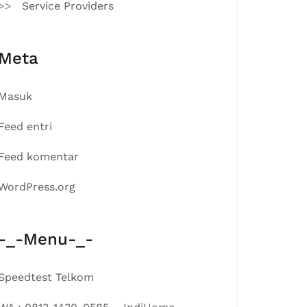
Service Providers
Meta
Masuk
Feed entri
Feed komentar
WordPress.org
-_-Menu-_-
Speedtest Telkom