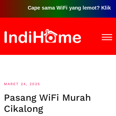
Cape sama WiFi yang lemot? Klik disini u
Loncat
ke
konten
TOGG
MARET 24, 2025
Pasang WiFi Murah
Cikalong