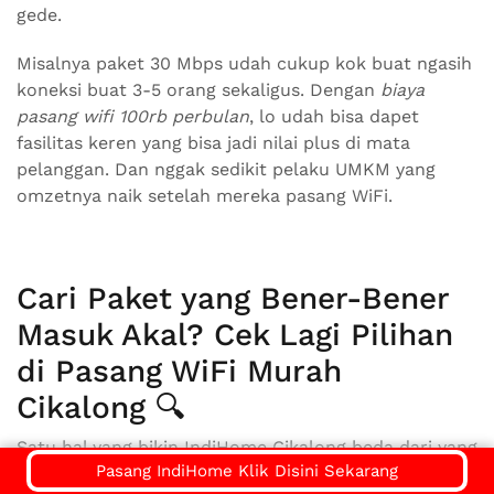
gede.
Misalnya paket 30 Mbps udah cukup kok buat ngasih
koneksi buat 3-5 orang sekaligus. Dengan
biaya
pasang wifi 100rb perbulan
, lo udah bisa dapet
fasilitas keren yang bisa jadi nilai plus di mata
pelanggan. Dan nggak sedikit pelaku UMKM yang
omzetnya naik setelah mereka pasang WiFi.
Cari Paket yang Bener-Bener
Masuk Akal? Cek Lagi Pilihan
di Pasang WiFi Murah
Cikalong 🔍
Satu hal yang bikin IndiHome Cikalong beda dari yang
Pasang IndiHome Klik Disini Sekarang
lain adalah kelengkapan pilihannya. Dari yang super