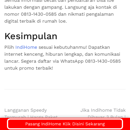
Semua informasi detail dan pendaftaran bisa loe
lakukan dengan gampang. Langsung aja kontak di
nomor 0813-1430-0585 dan nikmati pengalaman
digital terbaik di rumah loe.
Kesimpulan
Pilih
IndiHome
sesuai kebutuhanmu! Dapatkan
internet kenceng, hiburan lengkap, dan komunikasi
lancar. Segera daftar via WhatsApp 0813-1430-0585
untuk promo terbaik!
Navigasi
Langganan Speedy
Jika Indihome Tidak
Termurah | Harga Paket
Dibayar 3 Bulan |
pos
Pasang IndiHome Klik Disini Sekarang
Pasang WiFi IndiHome
IndiHome Jakarta Timur |