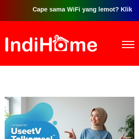
Cape sama WiFi yang lemot? Klik disini 
Loncat
ke
konten
TOGG