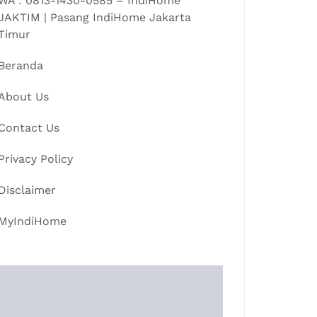
WA : 0813-1430-0585 – IndiHome
JAKTIM | Pasang IndiHome Jakarta
Timur
Beranda
About Us
Contact Us
Privacy Policy
Disclaimer
MyIndiHome