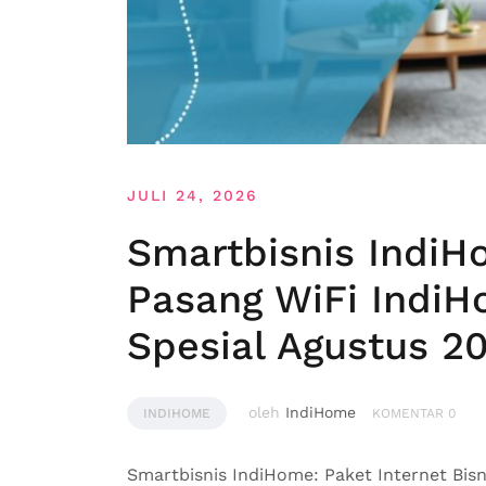
JULI 24, 2026
Smartbisnis IndiH
Pasang WiFi Indi
Spesial Agustus 2
oleh
IndiHome
INDIHOME
KOMENTAR 0
Smartbisnis IndiHome: Paket Internet Bisn