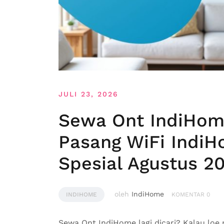
JULI 23, 2026
Sewa Ont IndiHome
Pasang WiFi Indi
Spesial Agustus 2
oleh
IndiHome
INDIHOME
KOMENTAR 0
Sewa Ont IndiHome lagi dicari? Kalau loe 