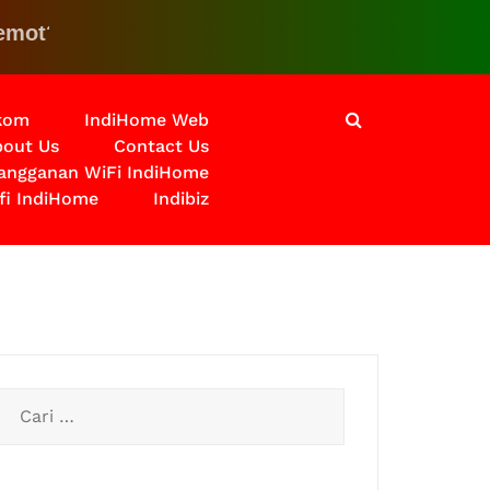
lik disini untuk solusinya
lkom
IndiHome Web
out Us
Contact Us
langganan WiFi IndiHome
fi IndiHome
Indibiz
Cari
untuk: