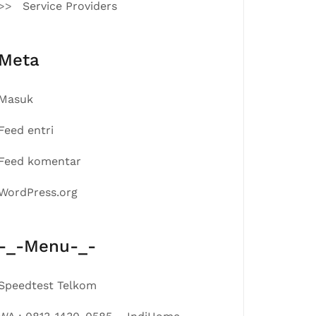
Service Providers
Meta
Masuk
Feed entri
Feed komentar
WordPress.org
-_-Menu-_-
Speedtest Telkom