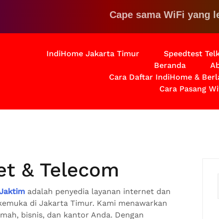
Cape sama WiFi yang lemot? K
IndiHome Jakarta Timur
Speedtest Te
Beranda
Ab
Cara Daftar IndiHome & Ber
Cara Pasang Wi
et & Telecom
Jaktim
adalah penyedia layanan internet dan
erkemuka di Jakarta Timur. Kami menawarkan
rumah, bisnis, dan kantor Anda. Dengan