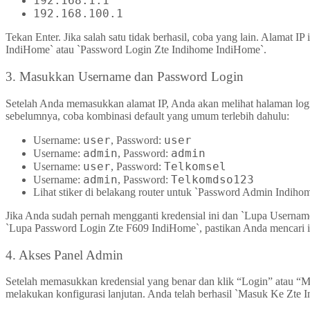
192.168.1.1
192.168.100.1
Tekan Enter. Jika salah satu tidak berhasil, coba yang lain. Alamat 
IndiHome` atau `Password Login Zte Indihome IndiHome`.
3. Masukkan Username dan Password Login
Setelah Anda memasukkan alamat IP, Anda akan melihat halaman log
sebelumnya, coba kombinasi default yang umum terlebih dahulu:
user
user
Username:
, Password:
admin
admin
Username:
, Password:
user
Telkomsel
Username:
, Password:
admin
Telkomdso123
Username:
, Password:
Lihat stiker di belakang router untuk `Password Admin Indi
Jika Anda sudah pernah mengganti kredensial ini dan `Lupa Usernam
`Lupa Password Login Zte F609 IndiHome`, pastikan Anda mencari in
4. Akses Panel Admin
Setelah memasukkan kredensial yang benar dan klik “Login” atau “Mas
melakukan konfigurasi lanjutan. Anda telah berhasil `Masuk Ke Zt