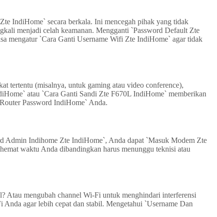
 Zte IndiHome` secara berkala. Ini mencegah pihak yang tidak
gkali menjadi celah keamanan. Mengganti `Password Default Zte
isa mengatur `Cara Ganti Username Wifi Zte IndiHome` agar tidak
 tertentu (misalnya, untuk gaming atau video conference),
ndiHome` atau `Cara Ganti Sandi Zte F670L IndiHome` memberikan
Zte Router Password IndiHome` Anda.
sword Admin Indihome Zte IndiHome`, Anda dapat `Masuk Modem Zte
enghemat waktu Anda dibandingkan harus menunggu teknisi atau
? Atau mengubah channel Wi-Fi untuk menghindari interferensi
Fi Anda agar lebih cepat dan stabil. Mengetahui `Username Dan