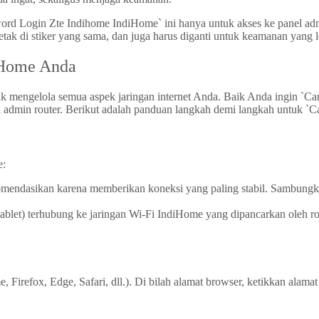
ord Login Zte Indihome IndiHome` ini hanya untuk akses ke panel ad
ak di stiker yang sama, dan juga harus diganti untuk keamanan yang l
iHome Anda
k mengelola semua aspek jaringan internet Anda. Baik Anda ingin `C
nel admin router. Berikut adalah panduan langkah demi langkah untuk 
e:
komendasikan karena memberikan koneksi yang paling stabil. Sambungk
, tablet) terhubung ke jaringan Wi-Fi IndiHome yang dipancarkan ole
 Firefox, Edge, Safari, dll.). Di bilah alamat browser, ketikkan alam