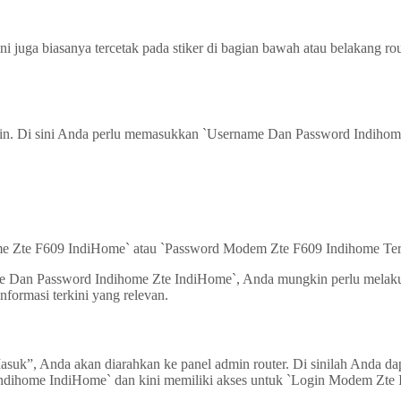
IP ini juga biasanya tercetak pada stiker di bagian bawah atau belakang
in. Di sini Anda perlu memasukkan `Username Dan Password Indihome
home Zte F609 IndiHome` atau `Password Modem Zte F609 Indihome Te
e Dan Password Indihome Zte IndiHome`, Anda mungkin perlu melakukan
formasi terkini yang relevan.
uk”, Anda akan diarahkan ke panel admin router. Di sinilah Anda dapa
e Indihome IndiHome` dan kini memiliki akses untuk `Login Modem Z