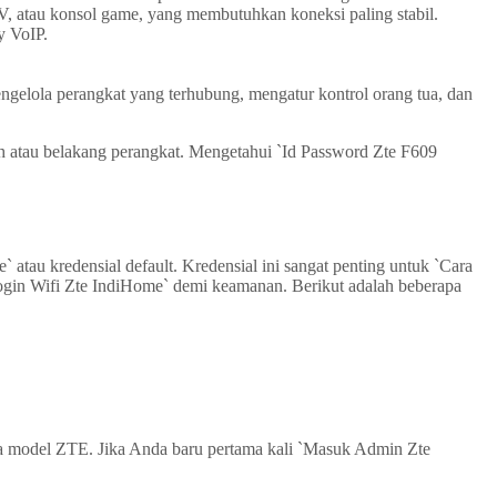
V, atau konsol game, yang membutuhkan koneksi paling stabil.
y VoIP.
gelola perangkat yang terhubung, mengatur kontrol orang tua, dan
ah atau belakang perangkat. Mengetahui `Id Password Zte F609
tau kredensial default. Kredensial ini sangat penting untuk `Cara
ogin Wifi Zte IndiHome` demi keamanan. Berikut adalah beberapa
apa model ZTE. Jika Anda baru pertama kali `Masuk Admin Zte