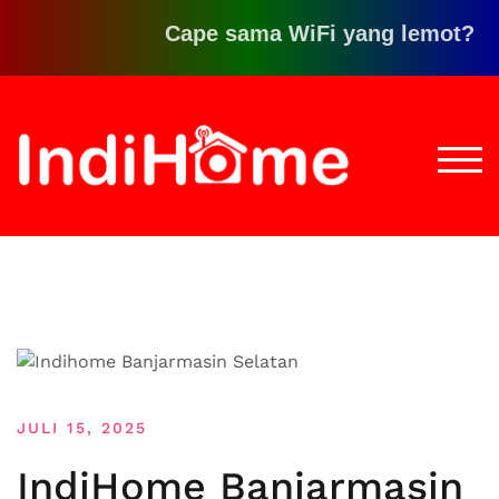
Cape sama WiFi yang lemot? Klik d
Loncat
ke
konten
TOGG
JULI 15, 2025
IndiHome Banjarmasin