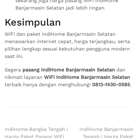
sekarang juga harga pasang WiFi IndiHome
Banjarmasin Selatan jadi lebih ringan.
Kesimpulan
WiFi dan paket IndiHome Banjarmasin Selatan
menawarkan internet cepat, harga terjangkau, serta
pilihan lengkap sesuai kebutuhan pengguna modern
saat ini.
Segera
pasang IndiHome Banjarmasin Selatan
dan
nikmati layanan
WiFi IndiHome Banjarmasin Selatan
terbaik hanya dengan menghubungi
0813-1430-0585
.
Navigasi
IndiHome Bangka Tengah |
IndiHome Banjarmasin
Harga Paket Pasang WiFi
Tengah | Harga Paket