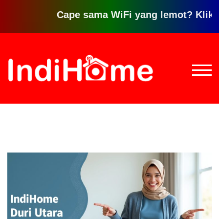
Cape sama WiFi yang lemot? Klik disini
Loncat
ke
konten
TOGG