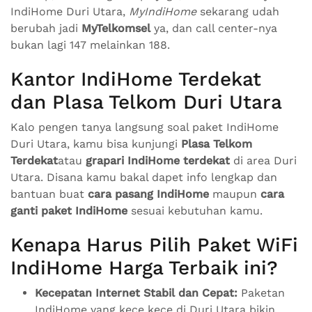
IndiHome Duri Utara,
MyIndiHome
sekarang udah
berubah jadi
MyTelkomsel
ya, dan call center-nya
bukan lagi 147 melainkan 188.
Kantor IndiHome Terdekat
dan Plasa Telkom Duri Utara
Kalo pengen tanya langsung soal paket IndiHome
Duri Utara, kamu bisa kunjungi
Plasa Telkom
Terdekat
atau
grapari IndiHome terdekat
di area Duri
Utara. Disana kamu bakal dapet info lengkap dan
bantuan buat
cara pasang IndiHome
maupun
cara
ganti paket IndiHome
sesuai kebutuhan kamu.
Kenapa Harus Pilih Paket WiFi
IndiHome Harga Terbaik ini?
Kecepatan Internet Stabil dan Cepat:
Paketan
IndiHome yang kece kece di Duri Utara bikin