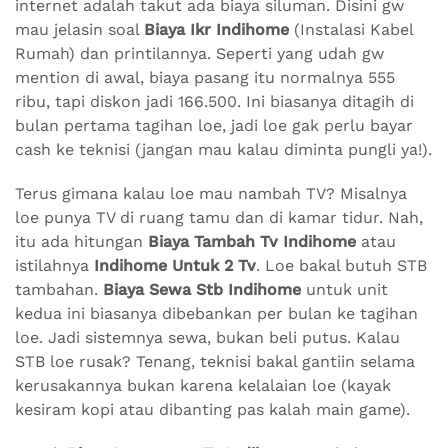
internet adalah takut ada biaya siluman. Disini gw
mau jelasin soal
Biaya Ikr Indihome
(Instalasi Kabel
Rumah) dan printilannya. Seperti yang udah gw
mention di awal, biaya pasang itu normalnya 555
ribu, tapi diskon jadi 166.500. Ini biasanya ditagih di
bulan pertama tagihan loe, jadi loe gak perlu bayar
cash ke teknisi (jangan mau kalau diminta pungli ya!).
Terus gimana kalau loe mau nambah TV? Misalnya
loe punya TV di ruang tamu dan di kamar tidur. Nah,
itu ada hitungan
Biaya Tambah Tv Indihome
atau
istilahnya
Indihome Untuk 2 Tv
. Loe bakal butuh STB
tambahan.
Biaya Sewa Stb Indihome
untuk unit
kedua ini biasanya dibebankan per bulan ke tagihan
loe. Jadi sistemnya sewa, bukan beli putus. Kalau
STB loe rusak? Tenang, teknisi bakal gantiin selama
kerusakannya bukan karena kelalaian loe (kayak
kesiram kopi atau dibanting pas kalah main game).