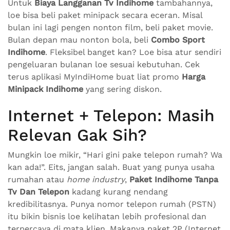
Untuk
Biaya Langganan Tv Indihome
tambahannya,
loe bisa beli paket minipack secara eceran. Misal
bulan ini lagi pengen nonton film, beli paket movie.
Bulan depan mau nonton bola, beli
Combo Sport
Indihome
. Fleksibel banget kan? Loe bisa atur sendiri
pengeluaran bulanan loe sesuai kebutuhan. Cek
terus aplikasi MyIndiHome buat liat promo
Harga
Minipack Indihome
yang sering diskon.
Internet + Telepon: Masih
Relevan Gak Sih?
Mungkin loe mikir, “Hari gini pake telepon rumah? Wa
kan ada!”. Eits, jangan salah. Buat yang punya usaha
rumahan atau
home industry
,
Paket Indihome Tanpa
Tv Dan Telepon
kadang kurang nendang
kredibilitasnya. Punya nomor telepon rumah (PSTN)
itu bikin bisnis loe kelihatan lebih profesional dan
terpercaya di mata klien. Makanya paket 2P (Internet