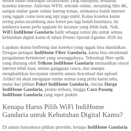
berarti butuh dukungan infrastruktur yang mumpuni, terutama
koneksi internet. Aktivitas WFH, sekolah online, streaming film 4K,
sampai mabar game online bareng teman, semuanya butuh internet
yang nggak cuma kencang tapi juga stabil. Kalau koneksi kamu
sering putus-nyambung atau lemot pas lagi butuh-butuhnya, itu
tandanya kamu perlu upgrade ke layanan yang lebih baik. Nah,
WiFi IndiHome Gandaria
hadir sebagai solusi jitu untuk semua
kebutuhan digital kamu di tahun Promo Spesial Agustus 2026 ini.
Lupakan drama buffering dan koneksi yang nggak bisa diandalkan.
Dengan jaringan
IndiHome Fiber Gandaria
, kamu bisa menikmati
pengalaman berinternet yang sesungguhnya. Teknologi fiber optik
yang diusung oleh
Telkom IndiHome Gandaria
memastikan sinyal
internet lebih kuat, minim gangguan cuaca, dan mampu
menghadirkan kecepatan simetris antara download dan upload.
Artikel ini akan mengupas tuntas semua yang perlu kamu tahu,
mulai dari pilihan
Paket IndiHome Gandaria
, rincian
Harga
IndiHome Gandaria
, promo terbaru, hingga
Cara Pasang
IndiHome Gandaria
yang super praktis.
Kenapa Harus Pilih WiFi IndiHome
Gandaria untuk Kebutuhan Digital Kamu?
Di antara banyaknya pilihan provider, kenapa
IndiHome Gandaria