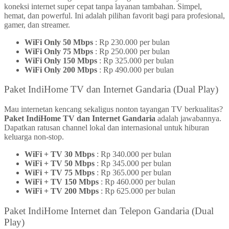
koneksi internet super cepat tanpa layanan tambahan. Simpel,
hemat, dan powerful. Ini adalah pilihan favorit bagi para profesional,
gamer, dan streamer.
WiFi Only 50 Mbps
: Rp 230.000 per bulan
WiFi Only 75 Mbps
: Rp 250.000 per bulan
WiFi Only 150 Mbps
: Rp 325.000 per bulan
WiFi Only 200 Mbps
: Rp 490.000 per bulan
Paket IndiHome TV dan Internet Gandaria (Dual Play)
Mau internetan kencang sekaligus nonton tayangan TV berkualitas?
Paket IndiHome TV dan Internet Gandaria
adalah jawabannya.
Dapatkan ratusan channel lokal dan internasional untuk hiburan
keluarga non-stop.
WiFi + TV 30 Mbps
: Rp 340.000 per bulan
WiFi + TV 50 Mbps
: Rp 345.000 per bulan
WiFi + TV 75 Mbps
: Rp 365.000 per bulan
WiFi + TV 150 Mbps
: Rp 460.000 per bulan
WiFi + TV 200 Mbps
: Rp 625.000 per bulan
Paket IndiHome Internet dan Telepon Gandaria (Dual
Play)