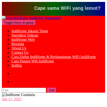
Cape sama WiFi yang lemot? Klik di
Loncat
ke
Toggle menu di gawai
konten
IndiHome Jakarta Timur
Speedtest Telkom
IndiHome Web
Beranda
About Us
Contact Us
Cara Daftar IndiHome & Berlangganan WiFi IndiHome
Cara Pasang Wifi IndiHome
Indibiz
Cari
untuk:
Juli 13, 2025