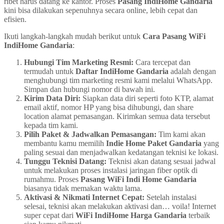
ribet harus datang ke kantor. Proses
Pasang IndiHome Gandaria
kini bisa dilakukan sepenuhnya secara online, lebih cepat dan
efisien.
Ikuti langkah-langkah mudah berikut untuk
Cara Pasang WiFi
IndiHome Gandaria
:
Hubungi Tim Marketing Resmi:
Cara tercepat dan
termudah untuk
Daftar IndiHome Gandaria
adalah dengan
menghubungi tim marketing resmi kami melalui WhatsApp.
Simpan dan hubungi nomor di bawah ini.
Kirim Data Diri:
Siapkan data diri seperti foto KTP, alamat
email aktif, nomor HP yang bisa dihubungi, dan share
location alamat pemasangan. Kirimkan semua data tersebut
kepada tim kami.
Pilih Paket & Jadwalkan Pemasangan:
Tim kami akan
membantu kamu memilih
Indie Home Paket Gandaria
yang
paling sesuai dan menjadwalkan kedatangan teknisi ke lokasi.
Tunggu Teknisi Datang:
Teknisi akan datang sesuai jadwal
untuk melakukan proses instalasi jaringan fiber optik di
rumahmu. Proses
Pasang WiFi Indi Home Gandaria
biasanya tidak memakan waktu lama.
Aktivasi & Nikmati Internet Cepat:
Setelah instalasi
selesai, teknisi akan melakukan aktivasi dan… voila! Internet
super cepat dari
WiFi IndiHome Harga Gandaria
terbaik