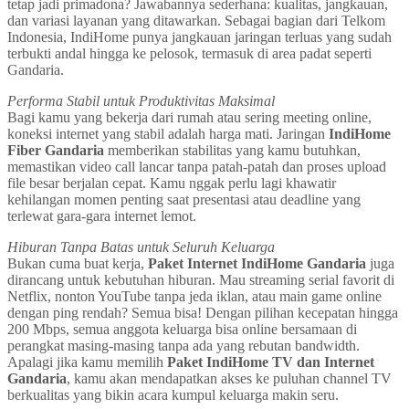
tetap jadi primadona? Jawabannya sederhana: kualitas, jangkauan,
dan variasi layanan yang ditawarkan. Sebagai bagian dari Telkom
Indonesia, IndiHome punya jangkauan jaringan terluas yang sudah
terbukti andal hingga ke pelosok, termasuk di area padat seperti
Gandaria.
Performa Stabil untuk Produktivitas Maksimal
Bagi kamu yang bekerja dari rumah atau sering meeting online,
koneksi internet yang stabil adalah harga mati. Jaringan
IndiHome
Fiber Gandaria
memberikan stabilitas yang kamu butuhkan,
memastikan video call lancar tanpa patah-patah dan proses upload
file besar berjalan cepat. Kamu nggak perlu lagi khawatir
kehilangan momen penting saat presentasi atau deadline yang
terlewat gara-gara internet lemot.
Hiburan Tanpa Batas untuk Seluruh Keluarga
Bukan cuma buat kerja,
Paket Internet IndiHome Gandaria
juga
dirancang untuk kebutuhan hiburan. Mau streaming serial favorit di
Netflix, nonton YouTube tanpa jeda iklan, atau main game online
dengan ping rendah? Semua bisa! Dengan pilihan kecepatan hingga
200 Mbps, semua anggota keluarga bisa online bersamaan di
perangkat masing-masing tanpa ada yang rebutan bandwidth.
Apalagi jika kamu memilih
Paket IndiHome TV dan Internet
Gandaria
, kamu akan mendapatkan akses ke puluhan channel TV
berkualitas yang bikin acara kumpul keluarga makin seru.