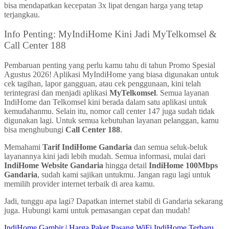
bisa mendapatkan kecepatan 3x lipat dengan harga yang tetap
terjangkau.
Info Penting: MyIndiHome Kini Jadi MyTelkomsel &
Call Center 188
Pembaruan penting yang perlu kamu tahu di tahun Promo Spesial
Agustus 2026! Aplikasi MyIndiHome yang biasa digunakan untuk
cek tagihan, lapor gangguan, atau cek penggunaan, kini telah
terintegrasi dan menjadi aplikasi
MyTelkomsel
. Semua layanan
IndiHome dan Telkomsel kini berada dalam satu aplikasi untuk
kemudahanmu. Selain itu, nomor call center 147 juga sudah tidak
digunakan lagi. Untuk semua kebutuhan layanan pelanggan, kamu
bisa menghubungi
Call Center 188
.
Memahami
Tarif IndiHome Gandaria
dan semua seluk-beluk
layanannya kini jadi lebih mudah. Semua informasi, mulai dari
IndiHome Website Gandaria
hingga detail
IndiHome 100Mbps
Gandaria
, sudah kami sajikan untukmu. Jangan ragu lagi untuk
memilih provider internet terbaik di area kamu.
Jadi, tunggu apa lagi? Dapatkan internet stabil di Gandaria sekarang
juga. Hubungi kami untuk pemasangan cepat dan mudah!
IndiHome Gambir | Harga Paket Pasang WiFi IndiHome Terbaru