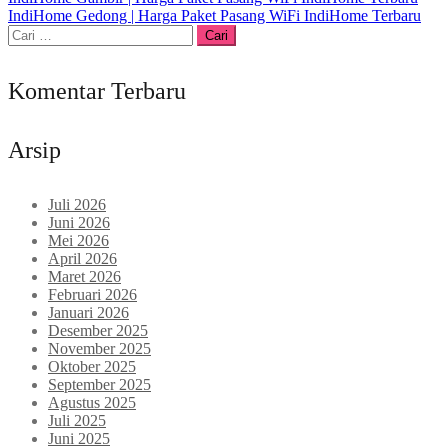
Navigasi
IndiHome Gedong | Harga Paket Pasang WiFi IndiHome Terbaru
pos
Cari
untuk:
Komentar Terbaru
Arsip
Juli 2026
Juni 2026
Mei 2026
April 2026
Maret 2026
Februari 2026
Januari 2026
Desember 2025
November 2025
Oktober 2025
September 2025
Agustus 2025
Juli 2025
Juni 2025