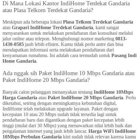
Di Mana Lokasi Kantor IndiHome Terdekat Gandaria
atau Plasa Telkom Terdekat Gandaria?
Meskipun ada beberapa lokasi
Plasa Telkom Terdekat Gandaria
atau
Grapari IndiHome Terdekat Gandaria
, kami sangat
menyarankan untuk melakukan pendaftaran dan konsultasi melalui
jalur online atau telepon. Menghubungi nomor marketing
0813-
1430-0585
jauh lebih efisien. Kamu tidak perlu antre dan bisa
mendapatkan informasi serta melakukan pendaftaran dari
kenyamanan rumahmu. Ini adalah cara termudah untuk
Pasang Indi
Home Gandaria
.
Ada nggak sih Paket IndiHome 10 Mbps Gandaria atau
Paket IndiHome 20 Mbps Gandaria?
Banyak calon pelanggan menanyakan tentang
IndiHome 10Mbps
Harga Gandaria
atau
Paket IndiHome 20 Mbps Gandaria
. Perlu
diketahui, seiring dengan meningkatnya kebutuhan digital,
IndiHome telah melakukan upgrade layanan. Paket dengan
kecepatan 10 atau 20 Mbps sudah tidak tersedia lagi untuk
pendaftaran baru dan digantikan dengan paket kecepatan lebih
tinggi (mulai dari 30 Mbps) yang menawarkan nilai lebih baik dan
pengalaman internet yang jauh lebih lancar.
Harga WiFi IndiHome
10Mbps Perbulan Gandaria
kini sudah tidak relevan karena kamu