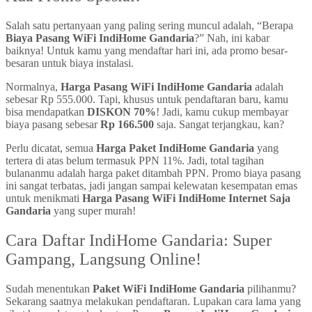
Salah satu pertanyaan yang paling sering muncul adalah, “Berapa
Biaya Pasang WiFi IndiHome Gandaria
?” Nah, ini kabar
baiknya! Untuk kamu yang mendaftar hari ini, ada promo besar-
besaran untuk biaya instalasi.
Normalnya,
Harga Pasang WiFi IndiHome Gandaria
adalah
sebesar Rp 555.000. Tapi, khusus untuk pendaftaran baru, kamu
bisa mendapatkan
DISKON 70%
! Jadi, kamu cukup membayar
biaya pasang sebesar
Rp 166.500
saja. Sangat terjangkau, kan?
Perlu dicatat, semua
Harga Paket IndiHome Gandaria
yang
tertera di atas belum termasuk PPN 11%. Jadi, total tagihan
bulananmu adalah harga paket ditambah PPN. Promo biaya pasang
ini sangat terbatas, jadi jangan sampai kelewatan kesempatan emas
untuk menikmati
Harga Pasang WiFi IndiHome Internet Saja
Gandaria
yang super murah!
Cara Daftar IndiHome Gandaria: Super
Gampang, Langsung Online!
Sudah menentukan
Paket WiFi IndiHome Gandaria
pilihanmu?
Sekarang saatnya melakukan pendaftaran. Lupakan cara lama yang