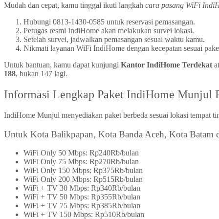
Mudah dan cepat, kamu tinggal ikuti langkah
cara pasang WiFi Indi
Hubungi 0813-1430-0585 untuk reservasi pemasangan.
Petugas resmi IndiHome akan melakukan survei lokasi.
Setelah survei, jadwalkan pemasangan sesuai waktu kamu.
Nikmati layanan WiFi IndiHome dengan kecepatan sesuai pake
Untuk bantuan, kamu dapat kunjungi
Kantor IndiHome Terdekat
a
188
, bukan 147 lagi.
Informasi Lengkap Paket IndiHome Munjul 
IndiHome Munjul menyediakan paket berbeda sesuai lokasi tempat tin
Untuk Kota Balikpapan, Kota Banda Aceh, Kota Batam d
WiFi Only 50 Mbps: Rp240Rb/bulan
WiFi Only 75 Mbps: Rp270Rb/bulan
WiFi Only 150 Mbps: Rp375Rb/bulan
WiFi Only 200 Mbps: Rp515Rb/bulan
WiFi + TV 30 Mbps: Rp340Rb/bulan
WiFi + TV 50 Mbps: Rp355Rb/bulan
WiFi + TV 75 Mbps: Rp385Rb/bulan
WiFi + TV 150 Mbps: Rp510Rb/bulan