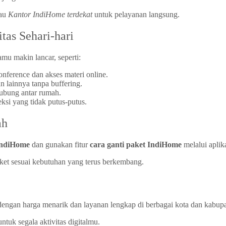
au
Kantor IndiHome terdekat
untuk pelayanan langsung.
as Sehari-hari
amu makin lancar, seperti:
nference dan akses materi online.
 lainnya tanpa buffering.
ubung antar rumah.
si yang tidak putus-putus.
ah
IndiHome
dan gunakan fitur
cara ganti paket IndiHome
melalui aplik
et sesuai kebutuhan yang terus berkembang.
dengan harga menarik dan layanan lengkap di berbagai kota dan kabupa
ntuk segala aktivitas digitalmu.