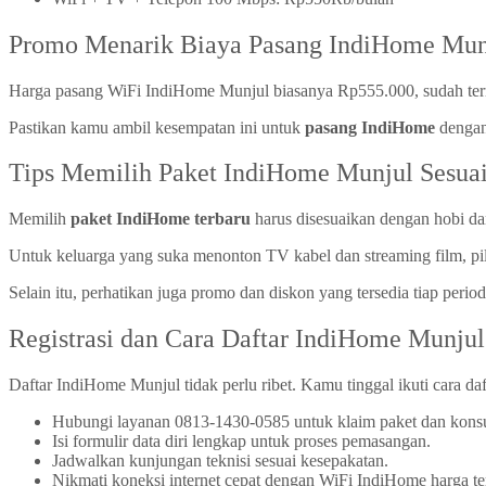
Promo Menarik Biaya Pasang IndiHome Mun
Harga pasang WiFi IndiHome Munjul biasanya Rp555.000, sudah term
Pastikan kamu ambil kesempatan ini untuk
pasang IndiHome
dengan
Tips Memilih Paket IndiHome Munjul Sesua
Memilih
paket IndiHome terbaru
harus disesuaikan dengan hobi dan
Untuk keluarga yang suka menonton TV kabel dan streaming film, pili
Selain itu, perhatikan juga promo dan diskon yang tersedia tiap peri
Registrasi dan Cara Daftar IndiHome Munjul
Daftar IndiHome Munjul tidak perlu ribet. Kamu tinggal ikuti cara da
Hubungi layanan 0813-1430-0585 untuk klaim paket dan konsult
Isi formulir data diri lengkap untuk proses pemasangan.
Jadwalkan kunjungan teknisi sesuai kesepakatan.
Nikmati koneksi internet cepat dengan WiFi IndiHome harga te