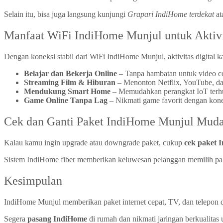
Selain itu, bisa juga langsung kunjungi
Grapari IndiHome terdekat
at
Manfaat WiFi IndiHome Munjul untuk Aktivit
Dengan koneksi stabil dari WiFi IndiHome Munjul, aktivitas digital k
Belajar dan Bekerja Online
– Tanpa hambatan untuk video co
Streaming Film & Hiburan
– Menonton Netflix, YouTube, dan
Mendukung Smart Home
– Memudahkan perangkat IoT terh
Game Online Tanpa Lag
– Nikmati game favorit dengan konek
Cek dan Ganti Paket IndiHome Munjul Mud
Kalau kamu ingin upgrade atau downgrade paket, cukup
cek paket 
Sistem IndiHome fiber memberikan keluwesan pelanggan memilih pak
Kesimpulan
IndiHome Munjul memberikan paket internet cepat, TV, dan telepon 
Segera
pasang IndiHome
di rumah dan nikmati jaringan berkualitas u