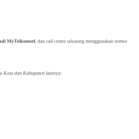
adi MyTelkomsel
, dan call center sekarang menggunakan nomor
pa
Kota dan Kabupaten
lainnya: