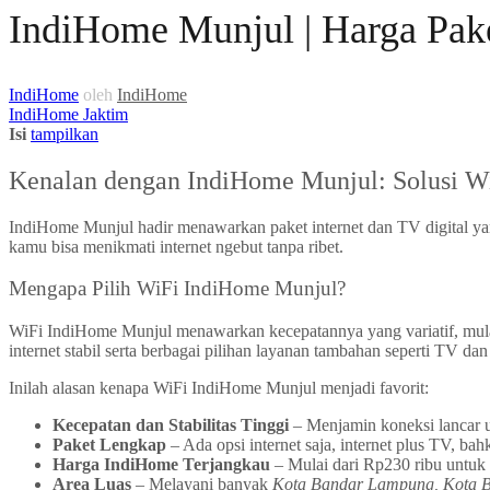
IndiHome Munjul | Harga Pak
IndiHome
oleh
IndiHome
IndiHome Jaktim
Isi
tampilkan
Kenalan dengan IndiHome Munjul: Solusi Wi
IndiHome Munjul hadir menawarkan paket internet dan TV digital ya
kamu bisa menikmati internet ngebut tanpa ribet.
Mengapa Pilih WiFi IndiHome Munjul?
WiFi IndiHome Munjul menawarkan kecepatannya yang variatif, mul
internet stabil serta berbagai pilihan layanan tambahan seperti TV dan
Inilah alasan kenapa WiFi IndiHome Munjul menjadi favorit:
Kecepatan dan Stabilitas Tinggi
– Menjamin koneksi lancar u
Paket Lengkap
– Ada opsi internet saja, internet plus TV, bah
Harga IndiHome Terjangkau
– Mulai dari Rp230 ribu untuk 
Area Luas
– Melayani banyak
Kota Bandar Lampung, Kota B