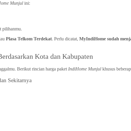
Home Munjul
ini:
t pilihanmu.
tau
Plasa Telkom Terdekat
. Perlu dicatat,
MyIndiHome sudah menj
Berdasarkan Kota dan Kabupaten
ggalmu. Berikut rincian harga paket
IndiHome Munjul
khusus bebera
an Sekitarnya