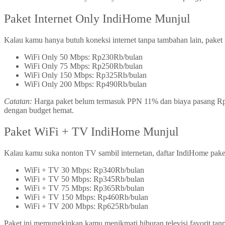
Paket Internet Only IndiHome Munjul
Kalau kamu hanya butuh koneksi internet tanpa tambahan lain, paket i
WiFi Only 50 Mbps: Rp230Rb/bulan
WiFi Only 75 Mbps: Rp250Rb/bulan
WiFi Only 150 Mbps: Rp325Rb/bulan
WiFi Only 200 Mbps: Rp490Rb/bulan
Catatan:
Harga paket belum termasuk PPN 11% dan biaya pasang Rp5
dengan budget hemat.
Paket WiFi + TV IndiHome Munjul
Kalau kamu suka nonton TV sambil internetan, daftar IndiHome paket 
WiFi + TV 30 Mbps: Rp340Rb/bulan
WiFi + TV 50 Mbps: Rp345Rb/bulan
WiFi + TV 75 Mbps: Rp365Rb/bulan
WiFi + TV 150 Mbps: Rp460Rb/bulan
WiFi + TV 200 Mbps: Rp625Rb/bulan
Paket ini memungkinkan kamu menikmati hiburan televisi favorit tanpa