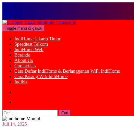
Loncat
ke
Toggle menu di gawai
konten
IndiHome Jakarta Timur
Speedtest Telkom
IndiHome Web
Beranda
About Us
Contact Us
Cara Daftar IndiHome & Berlangganan WiFi IndiHome
Cara Pasang Wifi IndiHome
Indibiz
Cari
untuk:
Juli 14, 2025