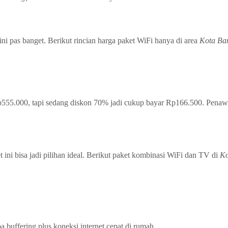
ni pas banget. Berikut rincian harga paket WiFi hanya di area
Kota Ba
55.000, tapi sedang diskon 70% jadi cukup bayar Rp166.500. Penawar
ini bisa jadi pilihan ideal. Berikut paket kombinasi WiFi dan TV di
Ko
 buffering plus koneksi internet cepat di rumah.