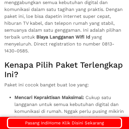
menggabungkan semua kebutuhan digital dan
komunikasi dalam satu tagihan yang praktis. Dengan
paket ini, loe bisa dapetin internet super cepat,
hiburan TV kabel, dan telepon rumah yang stabil,
semuanya dalam satu genggaman. Ini adalah pilihan
terbaik untuk
Biaya Langganan Wifi Id
yang
menyeluruh. Direct registration to number 0813-
1430-0585.
Kenapa Pilih Paket Terlengkap
Ini?
Paket ini cocok banget buat loe yang:
Mencari Kepraktisan Maksimal:
Cukup satu
langganan untuk semua kebutuhan digital dan
komunikasi di rumah. Nggak perlu pusing mikirin
banyak tagihan atau provider berbeda.
Pasang IndiHome Klik Disini Sekarang
Keluarga Besar dengan Kebutuhan Beragam: