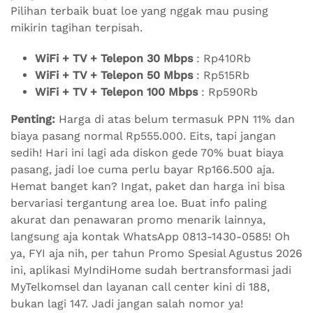
Pilihan terbaik buat loe yang nggak mau pusing
mikirin tagihan terpisah.
WiFi + TV + Telepon 30 Mbps
: Rp410Rb
WiFi + TV + Telepon 50 Mbps
: Rp515Rb
WiFi + TV + Telepon 100 Mbps
: Rp590Rb
Penting:
Harga di atas belum termasuk PPN 11% dan
biaya pasang normal Rp555.000. Eits, tapi jangan
sedih! Hari ini lagi ada diskon gede 70% buat biaya
pasang, jadi loe cuma perlu bayar Rp166.500 aja.
Hemat banget kan? Ingat, paket dan harga ini bisa
bervariasi tergantung area loe. Buat info paling
akurat dan penawaran promo menarik lainnya,
langsung aja kontak WhatsApp 0813-1430-0585! Oh
ya, FYI aja nih, per tahun Promo Spesial Agustus 2026
ini, aplikasi MyIndiHome sudah bertransformasi jadi
MyTelkomsel dan layanan call center kini di 188,
bukan lagi 147. Jadi jangan salah nomor ya!