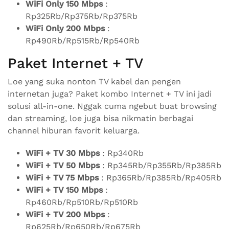
WiFi Only 150 Mbps
:
Rp325Rb/Rp375Rb/Rp375Rb
WiFi Only 200 Mbps
:
Rp490Rb/Rp515Rb/Rp540Rb
Paket Internet + TV
Loe yang suka nonton TV kabel dan pengen
internetan juga? Paket kombo Internet + TV ini jadi
solusi all-in-one. Nggak cuma ngebut buat browsing
dan streaming, loe juga bisa nikmatin berbagai
channel hiburan favorit keluarga.
WiFi + TV 30 Mbps
: Rp340Rb
WiFi + TV 50 Mbps
: Rp345Rb/Rp355Rb/Rp385Rb
WiFi + TV 75 Mbps
: Rp365Rb/Rp385Rb/Rp405Rb
WiFi + TV 150 Mbps
:
Rp460Rb/Rp510Rb/Rp510Rb
WiFi + TV 200 Mbps
:
Rp625Rb/Rp650Rb/Rp675Rb