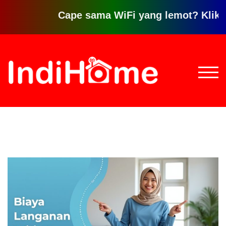
Cape sama WiFi yang lemot? Klik disini
Loncat
ke
konten
TOGG