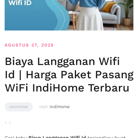
AGUSTUS 27, 2025
Biaya Langganan Wifi
Id | Harga Paket Pasang
WiFi IndiHome Terbaru
oleh
IndiHome
INDIHOME
` `
Cari tahu
Biaya Langganan Wifi Id
terjangkau buat