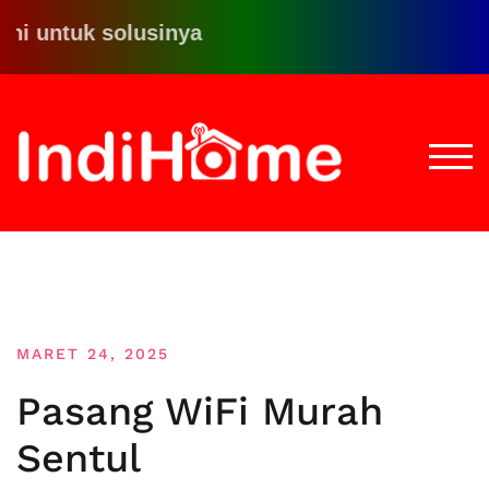
uk solusinya
Loncat
ke
konten
TOGG
MARET 24, 2025
Pasang WiFi Murah
Sentul