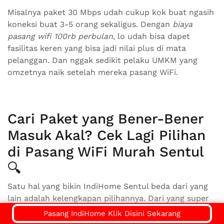
Misalnya paket 30 Mbps udah cukup kok buat ngasih
koneksi buat 3-5 orang sekaligus. Dengan
biaya
pasang wifi 100rb perbulan
, lo udah bisa dapet
fasilitas keren yang bisa jadi nilai plus di mata
pelanggan. Dan nggak sedikit pelaku UMKM yang
omzetnya naik setelah mereka pasang WiFi.
Cari Paket yang Bener-Bener
Masuk Akal? Cek Lagi Pilihan
di Pasang WiFi Murah Sentul
🔍
Satu hal yang bikin IndiHome Sentul beda dari yang
lain adalah kelengkapan pilihannya. Dari yang super
hemat sampe yang super lengkap, semuanya ada. Lo
Pasang IndiHome Klik Disini Sekarang
bisa mulai dari
wifimurah
basic kayak Internet Only,