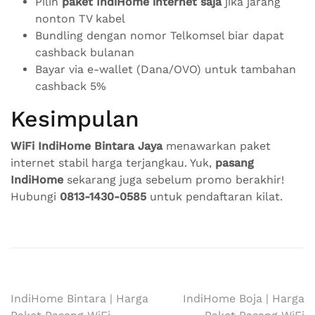
Pilih
paket IndiHome internet saja
jika jarang
nonton TV kabel
Bundling dengan nomor Telkomsel biar dapat
cashback bulanan
Bayar via e-wallet (Dana/OVO) untuk tambahan
cashback 5%
Kesimpulan
WiFi IndiHome Bintara Jaya
menawarkan paket
internet stabil harga terjangkau. Yuk,
pasang
IndiHome
sekarang juga sebelum promo berakhir!
Hubungi
0813-1430-0585
untuk pendaftaran kilat.
Navigasi
IndiHome Bintara | Harga
IndiHome Boja | Harga