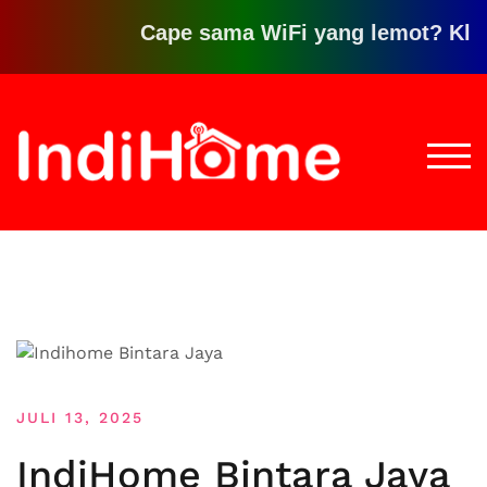
Cape sama WiFi yang lemot? Klik di
Loncat
ke
konten
TOGG
JULI 13, 2025
IndiHome Bintara Jaya