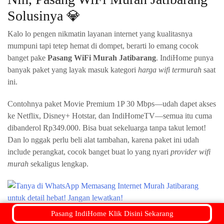
Solusinya 💎
Kalo lo pengen nikmatin layanan internet yang kualitasnya
mumpuni tapi tetep hemat di dompet, berarti lo emang cocok
banget pake
Pasang WiFi Murah Jatibarang
. IndiHome punya
banyak paket yang layak masuk kategori
harga wifi termurah
saat
ini.
Contohnya paket Movie Premium 1P 30 Mbps—udah dapet akses
ke Netflix, Disney+ Hotstar, dan IndiHomeTV—semua itu cuma
dibanderol Rp349.000. Bisa buat sekeluarga tanpa takut lemot!
Dan lo nggak perlu beli alat tambahan, karena paket ini udah
include perangkat, cocok banget buat lo yang nyari
provider wifi
murah
sekaligus lengkap.
Pasang IndiHome Klik Disini Sekarang
Cocok Buat Kebutuhan Harian: