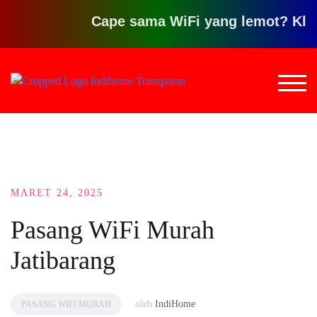
Cape sama WiFi yang lemot? Klik disi
Loncat
ke
TOG
konten
MARET 24, 2025
Pasang WiFi Murah
Jatibarang
oleh
IndiHome
PASANG WIFI MURAH