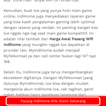
ada “zona mati” sinyal WiFi di rumah loe.
Kemudian, buat loe yang punya hobi main game
online, IndiHome juga menyediakan layanan game
yang bisa kasih pengalaman gaming lebih optimal
dengan latensi yang rendah. Ini penting banget biar
loe nggak nge-lag saat main game kompetitif. Ini
adalah nilai tambah dari
Harga Awal Pasang Wifi
Indihome
yang mungkin nggak loe dapatkan di
provider lain. MyIndiHome sudah menjadi
MyTelkomsel ya dan call center bukan lagi 147 tapi
188.
Selain itu, IndiHome juga terus mengembangkan
ekosistem digitalnya. Dengan MyTelkomsel (yang
dulunya MyIndiHome), loe bisa dengan mudah
mengelola akun IndiHome loe, cek tagihan, ganti
paket, bahkan lapor gangguan langsung dari
genggaman. Ini menunjukkan komitmen IndiHome
Pasang IndiHome Klik Disini Sekarang