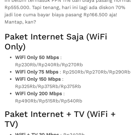
ini belum termasuk PPN 11% dan biaya pasang normal
Rp555.000. Tapi tenang, hari ini lagi ada diskon 70%
jadi loe cuma bayar biaya pasang Rp166.500 aja!
Mantap, kan?
Paket Internet Saja (WiFi
Only)
WiFi Only 50 Mbps
:
Rp230Rb/Rp240Rb/Rp270Rb
WiFi Only 75 Mbps
: Rp250Rb/Rp270Rb/Rp290Rb
WiFi Only 150 Mbps
:
Rp325Rb/Rp375Rb/Rp375Rb
WiFi Only 200 Mbps
:
Rp490Rb/Rp515Rb/Rp540Rb
Paket Internet + TV (WiFi +
TV)
WiFi + TV 30 Mbps
: Rp340Rb