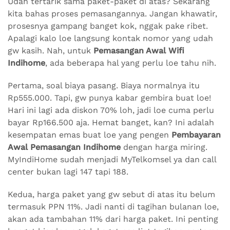
Udah tertarik sama paket-paket di atas? Sekarang
kita bahas proses pemasangannya. Jangan khawatir,
prosesnya gampang banget kok, nggak pake ribet.
Apalagi kalo loe langsung kontak nomor yang udah
gw kasih. Nah, untuk
Pemasangan Awal Wifi
Indihome
, ada beberapa hal yang perlu loe tahu nih.
Pertama, soal biaya pasang. Biaya normalnya itu
Rp555.000. Tapi, gw punya kabar gembira buat loe!
Hari ini lagi ada diskon 70% loh, jadi loe cuma perlu
bayar Rp166.500 aja. Hemat banget, kan? Ini adalah
kesempatan emas buat loe yang pengen
Pembayaran
Awal Pemasangan Indihome
dengan harga miring.
MyIndiHome sudah menjadi MyTelkomsel ya dan call
center bukan lagi 147 tapi 188.
Kedua, harga paket yang gw sebut di atas itu belum
termasuk PPN 11%. Jadi nanti di tagihan bulanan loe,
akan ada tambahan 11% dari harga paket. Ini penting