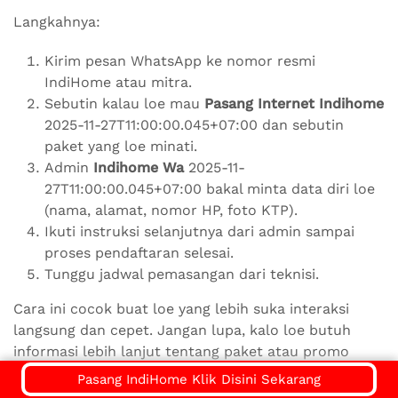
Langkahnya:
Kirim pesan WhatsApp ke nomor resmi
IndiHome atau mitra.
Sebutin kalau loe mau
Pasang Internet Indihome
2025-11-27T11:00:00.045+07:00 dan sebutin
paket yang loe minati.
Admin
Indihome Wa
2025-11-
27T11:00:00.045+07:00 bakal minta data diri loe
(nama, alamat, nomor HP, foto KTP).
Ikuti instruksi selanjutnya dari admin sampai
proses pendaftaran selesai.
Tunggu jadwal pemasangan dari teknisi.
Cara ini cocok buat loe yang lebih suka interaksi
langsung dan cepet. Jangan lupa, kalo loe butuh
informasi lebih lanjut tentang paket atau promo
terbaru, bisa juga tanya-tanya lewat WhatsApp atau
Pasang IndiHome Klik Disini Sekarang
langsung ke
147 Indihome
2025-11-