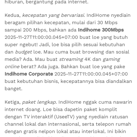
hiburan, bergantung pada internet.
Kedua,
kecepatan yang bervariasi
. IndiHome nyediain
beragam pilihan kecepatan, mulai dari 30 Mbps
sampai 200 Mbps, bahkan ada
Indihome 300Mbps
2025-11-27T11:00:00.045+07:00 buat loe yang butuh
super ngebut! Jadi, loe bisa pilih sesuai kebutuhan
dan
budget
loe. Mau cuma buat browsing dan sosial
media? Ada. Mau buat
streaming
4K dan
gaming
online
berat? Ada juga. Bahkan buat loe yang pake
Indihome Corporate
2025-11-27T11:00:00.045+07:00
buat kebutuhan bisnis, kecepatannya bisa diandalkan
banget.
Ketiga,
paket lengkap
. IndiHome nggak cuma nawarin
internet doang. Loe bisa dapetin paket komplit
dengan TV interaktif (UseeTV) yang nyediain ratusan
channel lokal dan internasional, serta telepon rumah
dengan gratis nelpon lokal atau interlokal. Ini bikin