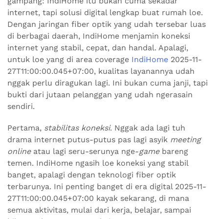
gampang: IndiHome itu bukan cuma sekadar
internet, tapi solusi digital lengkap buat rumah loe.
Dengan jaringan fiber optik yang udah tersebar luas
di berbagai daerah, IndiHome menjamin koneksi
internet yang stabil, cepat, dan handal. Apalagi,
untuk loe yang di area coverage
IndiHome
2025-11-
27T11:00:00.045+07:00, kualitas layanannya udah
nggak perlu diragukan lagi. Ini bukan cuma janji, tapi
bukti dari jutaan pelanggan yang udah ngerasain
sendiri.
Pertama,
stabilitas koneksi
. Nggak ada lagi tuh
drama internet putus-putus pas lagi asyik
meeting
online
atau lagi seru-serunya nge-
game
bareng
temen. IndiHome ngasih loe koneksi yang stabil
banget, apalagi dengan teknologi fiber optik
terbarunya. Ini penting banget di era digital 2025-11-
27T11:00:00.045+07:00 kayak sekarang, di mana
semua aktivitas, mulai dari kerja, belajar, sampai