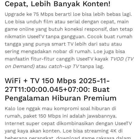
Cepat, Lebih Banyak Konten!
Upgrade ke 75 Mbps berarti loe bisa lebih bebas lagi.
Loe bisa unduh film atau serial dengan cepat, main
game online yang butuh koneksi responsif, dan tetap
nikmatin UseeTV tanpa gangguan. Cocok buat rumah
tangga yang punya smart TV lebih dari satu atau
sering mengadakan nobar di rumah. Loe juga bisa
manfaatin fitur-fitur canggih UseeTV kayak
TVOD (TV
on Demand)
atau
catch-up TV
tanpa lag.
WiFi + TV 150 Mbps 2025-11-
27T11:00:00.045+07:00: Buat
Pengalaman Hiburan Premium
Kalo loe nggak mau kompromi soal hiburan di
rumah, paket 150 Mbps ini adalah jawabannya.
Internet super cepat dikombinasikan dengan UseeTV
yang kaya akan konten. Loe bisa streaming 4K di
beberapa perangkat, download game raksasa dalam