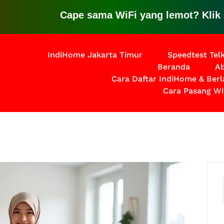
Cape sama WiFi yang lemot? Klik disin
IndiHome Jakarta Timur
Speedtest Te
Beranda
Ab
Cara Daftar IndiHome & Ber
Cara Pasang Wi