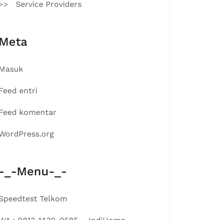
Service Providers
Meta
Masuk
Feed entri
Feed komentar
WordPress.org
-_-Menu-_-
Speedtest Telkom