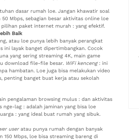
utuhan dasar rumah loe. Jangan khawatir soal
50 Mbps, sebagian besar aktivitas online loe
i pilihan paket internet murah : yang efektif.
ebih Baik
ng, atau loe punya lebih banyak perangkat
s ini layak banget dipertimbangkan. Cocok
una yang sering streaming 4K, main game
au download file-file besar.
WiFi kenceng
: ini
anpa hambatan. Loe juga bisa melakukan video
, penting banget buat kerja atau sekolah
sain pengalaman browsing mulus : dan aktivitas
 nge-lag : adalah jaminan yang bisa loe
luarga : yang ideal buat rumah yang sibuk.
er user
atau punya rumah dengan banyak
n 150 Mbps, loe bisa streaming bareng di