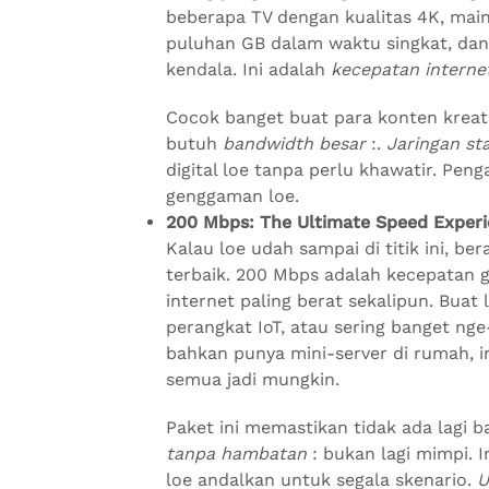
beberapa TV dengan kualitas 4K, mai
puluhan GB dalam waktu singkat, dan
kendala. Ini adalah
kecepatan internet
Cocok banget buat para konten kreat
butuh
bandwidth besar
:.
Jaringan sta
digital loe tanpa perlu khawatir. Peng
genggaman loe.
200 Mbps: The Ultimate Speed Experi
Kalau loe udah sampai di titik ini, ber
terbaik. 200 Mbps adalah kecepatan 
internet paling berat sekalipun. Buat
perangkat IoT, atau sering banget nge-
bahkan punya mini-server di rumah, i
semua jadi mungkin.
Paket ini memastikan tidak ada lagi 
tanpa hambatan
: bukan lagi mimpi. I
loe andalkan untuk segala skenario.
U