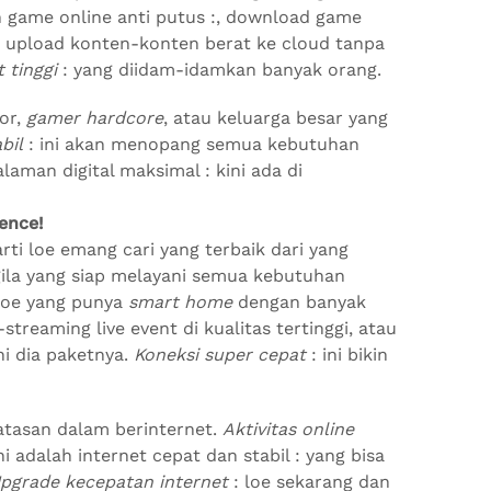
n game online anti putus :, download game
 upload konten-konten berat ke cloud tanpa
 tinggi
: yang diidam-idamkan banyak orang.
or,
gamer hardcore
, atau keluarga besar yang
bil
: ini akan menopang semua kebutuhan
alaman digital maksimal : kini ada di
ence!
arti loe emang cari yang terbaik dari yang
gila yang siap melayani semua kebutuhan
 loe yang punya
smart home
dengan banyak
streaming live event di kualitas tertinggi, atau
ni dia paketnya.
Koneksi super cepat
: ini bikin
batasan dalam berinternet.
Aktivitas online
ni adalah internet cepat dan stabil : yang bisa
pgrade kecepatan internet
: loe sekarang dan