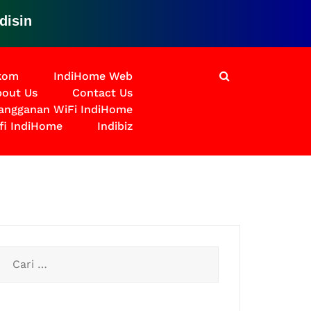
i untuk solusinya
lkom
IndiHome Web
out Us
Contact Us
langganan WiFi IndiHome
fi IndiHome
Indibiz
Cari
untuk: