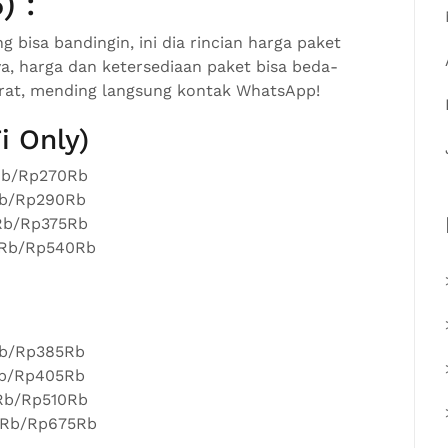
) :
 bisa bandingin, ini dia rincian harga paket
 ya, harga dan ketersediaan paket bisa beda-
kurat, mending langsung kontak WhatsApp!
i Only)
Rb/Rp270Rb
Rb/Rp290Rb
5Rb/Rp375Rb
5Rb/Rp540Rb
Rb/Rp385Rb
Rb/Rp405Rb
0Rb/Rp510Rb
0Rb/Rp675Rb