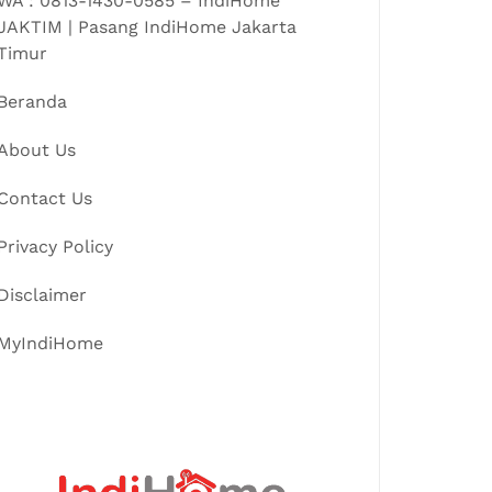
WA : 0813-1430-0585 – IndiHome
JAKTIM | Pasang IndiHome Jakarta
Timur
Beranda
About Us
Contact Us
Privacy Policy
Disclaimer
MyIndiHome