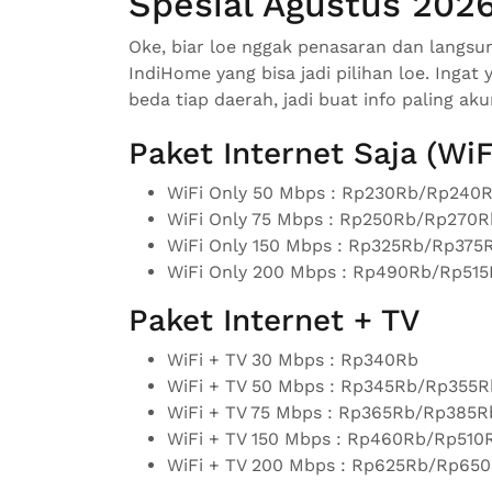
Spesial Agustus 2026
Oke, biar loe nggak penasaran dan langsung
IndiHome yang bisa jadi pilihan loe. Ingat
beda tiap daerah, jadi buat info paling a
Paket Internet Saja (WiF
WiFi Only 50 Mbps : Rp230Rb/Rp240
WiFi Only 75 Mbps : Rp250Rb/Rp270
WiFi Only 150 Mbps : Rp325Rb/Rp37
WiFi Only 200 Mbps : Rp490Rb/Rp51
Paket Internet + TV
WiFi + TV 30 Mbps : Rp340Rb
WiFi + TV 50 Mbps : Rp345Rb/Rp355
WiFi + TV 75 Mbps : Rp365Rb/Rp385
WiFi + TV 150 Mbps : Rp460Rb/Rp51
WiFi + TV 200 Mbps : Rp625Rb/Rp65