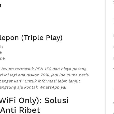
n
lepon (Triple Play)
Rb
Rb
0Rb
s belum termasuk PPN 11% dan biaya pasang
i ini lagi ada diskon 70%, jadi loe cuma perlu
anget kan? Untuk informasi lebih lanjut
 langsung aja kontak WhatsApp ya!
WiFi Only): Solusi
Anti Ribet