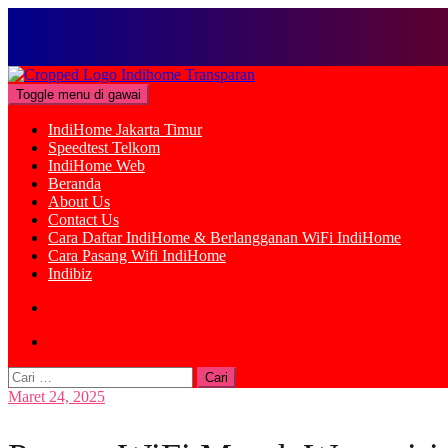
Loncat
ke
Toggle menu di gawai
konten
IndiHome Jakarta Timur
Speedtest Telkom
IndiHome Web
Beranda
About Us
Contact Us
Cara Daftar IndiHome & Berlangganan WiFi IndiHome
Cara Pasang Wifi IndiHome
Indibiz
Cari
untuk:
Maret 24, 2025