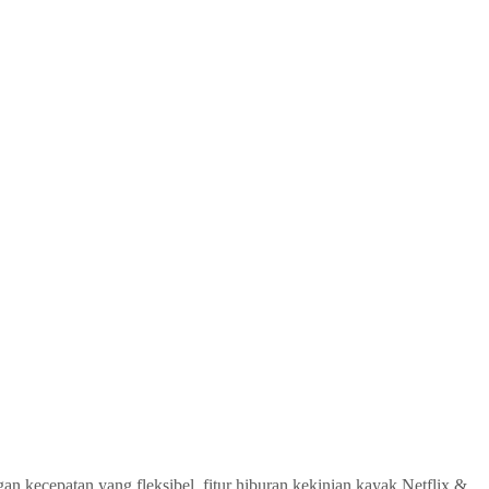
n kecepatan yang fleksibel, fitur hiburan kekinian kayak Netflix &