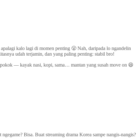
apalagi kalo lagi di momen penting 😤 Nah, daripada lo ngandelin
itasnya udah terjamin, dan yang paling penting: stabil bro!
han pokok — kayak nasi, kopi, sama… mantan yang susah move on 😆
 Buat ngegame? Bisa. Buat streaming drama Korea sampe nangis-nangis?