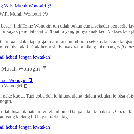
g WiFi Murah Wonogiri 📦
ah besar! IndiHome Wonogiri tuh udah bukan cuma sekadar penyedia lay
tur kayak parental control (buat lo yang punya anak kecil), akses ke a
jaringan stabil tapi juga bisa nikmatin hiburan sekelas bioskop langsun
gihan membengkak. Gak heran sih banyak yang bilang ini emang
wifi mur
i Murah Wonogiri 🧾
ah Wonogiri 🧾
pake kuota. Tapi coba deh lo hitung ulang, dalam sebulan lo bisa abis
ogiri.
dah bisa nikmatin internet unlimited tanpa takut kehabisan. Cocok ban
usan yang kadang bikin panas dan lag.