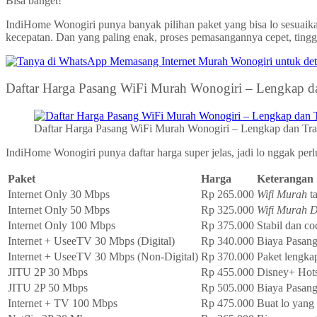
Bisa banget!
IndiHome Wonogiri punya banyak pilihan paket yang bisa lo sesuaik
kecepatan. Dan yang paling enak, proses pemasangannya cepet, tingg
Daftar Harga Pasang WiFi Murah Wonogiri – Lengkap d
Daftar Harga Pasang WiFi Murah Wonogiri – Lengkap dan Tra
IndiHome Wonogiri punya daftar harga super jelas, jadi lo nggak perlu
Paket
Harga
Keterangan
Internet Only 30 Mbps
Rp 265.000
Wifi Murah
t
Internet Only 50 Mbps
Rp 325.000
Wifi Murah 
Internet Only 100 Mbps
Rp 375.000
Stabil dan co
Internet + UseeTV 30 Mbps (Digital)
Rp 340.000
Biaya Pasan
Internet + UseeTV 30 Mbps (Non-Digital)
Rp 370.000
Paket lengka
JITU 2P 30 Mbps
Rp 455.000
Disney+ Hotst
JITU 2P 50 Mbps
Rp 505.000
Biaya Pasang
Internet + TV 100 Mbps
Rp 475.000
Buat lo yang 