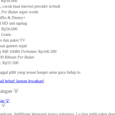
g Rp50.000
g, cocok buat
internet provider terbaik
u Per Bulan
super worth
flix & Disney+
ll HD anti ngelag
g Rp50.000
 Gratis
 dan paket TV
uat gamers sejati
 Wifi 100Rb Perbulan
: Rp166.500
00 Ribuan Per Bulan
g: Rp55.500
ggal pilih yang sesuai banget sama gaya hidup lo.
angan 💡
 💡
rdcore, IndiHome Wonogiri punya solusinya. Lo bisa milih paket denga