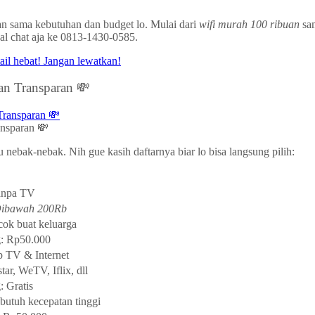
an sama kebutuhan dan budget lo. Mulai dari
wifi murah 100 ribuan
sam
al chat aja ke 0813-1430-0585.
an Transparan 💸
nsparan 💸
 nebak-nebak. Nih gue kasih daftarnya biar lo bisa langsung pilih:
anpa TV
Dibawah 200Rb
cok buat keluarga
g: Rp50.000
p TV & Internet
ar, WeTV, Iflix, dll
: Gratis
butuh kecepatan tinggi