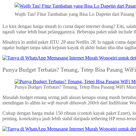
Wajib Tau! Fitur Tambahan yang Bisa Lo Dapetin dari Pasan
Lo kira dengan harga murah lo cuma dapet internet doang? Eits, sal
ngasih value lebih buat pelanggannya. Beberapa paket udah include fi
Misalnya lo ambil paket JITU 2P atau Netflix 2P, lo nggak cuma dapet 
ngatur budget tanpa takut kejutan kayak di akhir bulan tiba-tiba ta
Punya Budget Terbatas? Tenang, Tetep Bisa Pasang WiF
Punya Budget Terbatas? Tenang, Tetep Bisa Pasang WiFi Mur
Masalah budget emang sering jadi alasan kenapa orang masih bertahan 
mendingan lo alihin ke
wifi murah dibawah 200rb
dari IndiHome Won
Cukup dengan harga mulai 150 ribuan (contoh kayak paket Eznet), lo u
penting, koneksinya jauh lebih stabil daripada tethering HP terus-ter