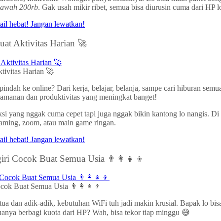
bawah 200rb
. Gak usah mikir ribet, semua bisa diurusin cuma dari HP l
at Aktivitas Harian 🚀
tivitas Harian 🚀
indah ke online? Dari kerja, belajar, belanja, sampe cari hiburan semu
nyamanan dan produktivitas yang meningkat banget!
eksi yang nggak cuma cepet tapi juga nggak bikin kantong lo nangis. 
aming, zoom, atau main game ringan.
ri Cocok Buat Semua Usia 👨‍👩‍👧‍👦
ok Buat Semua Usia 👨‍👩‍👧‍👦
 tua dan adik-adik, kebutuhan WiFi tuh jadi makin krusial. Bapak lo bi
muanya berbagi kuota dari HP? Wah, bisa tekor tiap minggu 😅