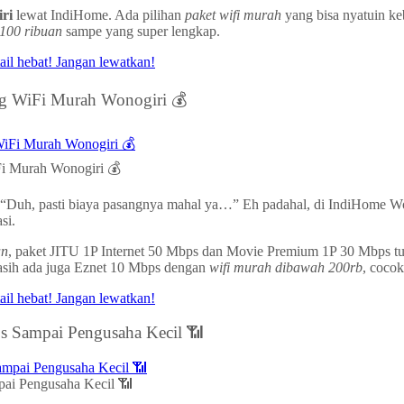
ri
lewat IndiHome. Ada pilihan
paket wifi murah
yang bisa nyatuin keb
 100 ribuan
sampe yang super lengkap.
ng WiFi Murah Wonogiri 💰
Fi Murah Wonogiri 💰
kir “Duh, pasti biaya pasangnya mahal ya…” Eh padahal, di IndiHome
si.
an
, paket JITU 1P Internet 50 Mbps dan Movie Premium 1P 30 Mbps tuh 
 masih ada juga Eznet 10 Mbps dengan
wifi murah dibawah 200rb
, cocok
 Sampai Pengusaha Kecil 📶
ai Pengusaha Kecil 📶