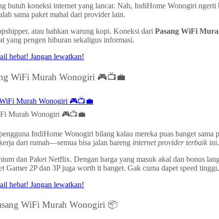
g butuh koneksi internet yang lancar. Nah, IndiHome Wonogiri ngerti
ah sama paket mahal dari provider lain.
ropshipper, atau bahkan warung kopi. Koneksi dari
Pasang WiFi Mura
at yang pengen hiburan sekaligus informasi.
ang WiFi Murah Wonogiri 🎮📺💼
iFi Murah Wonogiri 🎮📺💼
yak pengguna IndiHome Wonogiri bilang kalau mereka puas banget sama
g kerja dari rumah—semua bisa jalan bareng
internet provider terbaik
ini.
emium dan Paket Netflix. Dengan harga yang masuk akal dan bonus lan
paket Gamer 2P dan 3P juga worth it banget. Gak cuma dapet speed tingg
Pasang WiFi Murah Wonogiri 📦