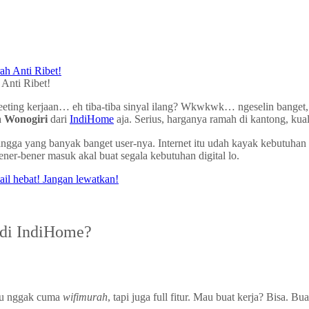
Anti Ribet!
meeting kerjaan… eh tiba-tiba sinyal ilang? Wkwkwk… ngeselin banget, 
 Wonogiri
dari
IndiHome
aja. Serius, harganya ramah di kantong, kual
h tangga yang banyak banget user-nya. Internet itu udah kayak kebutu
ner-bener masuk akal buat segala kebutuhan digital lo.
 di IndiHome?
itu nggak cuma
wifimurah
, tapi juga full fitur. Mau buat kerja? Bisa.