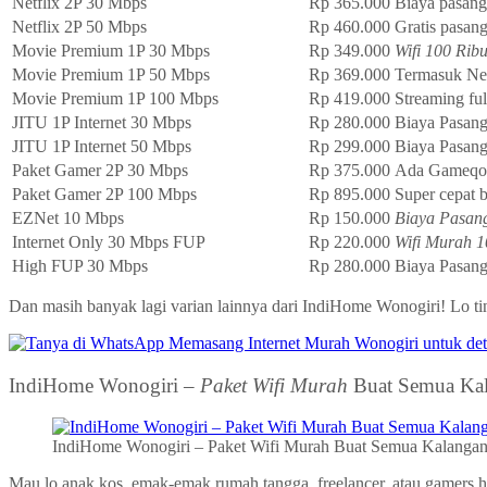
Netflix 2P 30 Mbps
Rp 365.000
Biaya pasan
Netflix 2P 50 Mbps
Rp 460.000
Gratis pasan
Movie Premium 1P 30 Mbps
Rp 349.000
Wifi 100 Rib
Movie Premium 1P 50 Mbps
Rp 369.000
Termasuk Net
Movie Premium 1P 100 Mbps
Rp 419.000
Streaming fu
JITU 1P Internet 30 Mbps
Rp 280.000
Biaya Pasan
JITU 1P Internet 50 Mbps
Rp 299.000
Biaya Pasang
Paket Gamer 2P 30 Mbps
Rp 375.000
Ada Gameqoo
Paket Gamer 2P 100 Mbps
Rp 895.000
Super cepat b
EZNet 10 Mbps
Rp 150.000
Biaya Pasang
Internet Only 30 Mbps FUP
Rp 220.000
Wifi Murah 1
High FUP 30 Mbps
Rp 280.000
Biaya Pasan
Dan masih banyak lagi varian lainnya dari IndiHome Wonogiri! Lo tin
IndiHome Wonogiri –
Paket Wifi Murah
Buat Semua Kal
IndiHome Wonogiri – Paket Wifi Murah Buat Semua Kalangan
Mau lo anak kos, emak-emak rumah tangga, freelancer, atau gamers ha