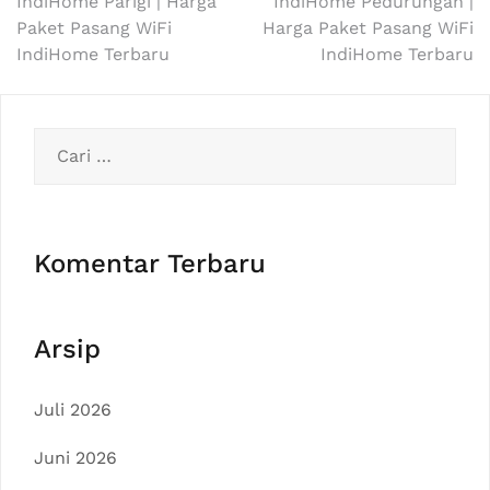
Navigasi
IndiHome Parigi | Harga
IndiHome Pedurungan |
Paket Pasang WiFi
Harga Paket Pasang WiFi
pos
IndiHome Terbaru
IndiHome Terbaru
Cari
untuk:
Komentar Terbaru
Arsip
Juli 2026
Juni 2026