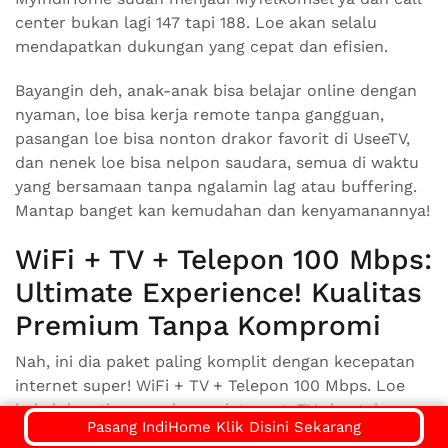
center bukan lagi 147 tapi 188. Loe akan selalu
mendapatkan dukungan yang cepat dan efisien.
Bayangin deh, anak-anak bisa belajar online dengan
nyaman, loe bisa kerja remote tanpa gangguan,
pasangan loe bisa nonton drakor favorit di UseeTV,
dan nenek loe bisa nelpon saudara, semua di waktu
yang bersamaan tanpa ngalamin lag atau buffering.
Mantap banget kan kemudahan dan kenyamanannya!
WiFi + TV + Telepon 100 Mbps:
Ultimate Experience! Kualitas
Premium Tanpa Kompromi
Nah, ini dia paket paling komplit dengan kecepatan
internet super! WiFi + TV + Telepon 100 Mbps. Loe
bakal dapetin pengalaman internet, TV, dan telepon
Pasang IndiHome Klik Disini Sekarang
terbaik yang ditawarkan IndiHome. Paket ini