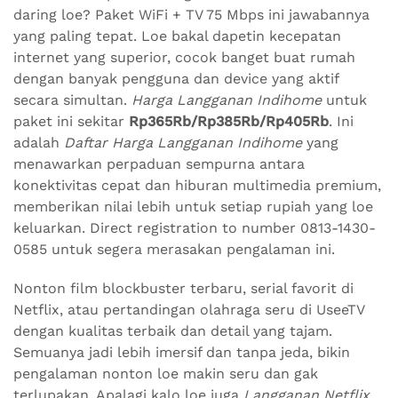
daring loe? Paket WiFi + TV 75 Mbps ini jawabannya
yang paling tepat. Loe bakal dapetin kecepatan
internet yang superior, cocok banget buat rumah
dengan banyak pengguna dan device yang aktif
secara simultan.
Harga Langganan Indihome
untuk
paket ini sekitar
Rp365Rb/Rp385Rb/Rp405Rb
. Ini
adalah
Daftar Harga Langganan Indihome
yang
menawarkan perpaduan sempurna antara
konektivitas cepat dan hiburan multimedia premium,
memberikan nilai lebih untuk setiap rupiah yang loe
keluarkan. Direct registration to number 0813-1430-
0585 untuk segera merasakan pengalaman ini.
Nonton film blockbuster terbaru, serial favorit di
Netflix, atau pertandingan olahraga seru di UseeTV
dengan kualitas terbaik dan detail yang tajam.
Semuanya jadi lebih imersif dan tanpa jeda, bikin
pengalaman nonton loe makin seru dan gak
terlupakan. Apalagi kalo loe juga
Langganan Netflix