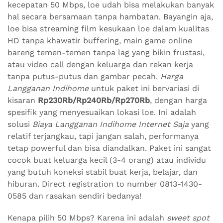
kecepatan 50 Mbps, loe udah bisa melakukan banyak
hal secara bersamaan tanpa hambatan. Bayangin aja,
loe bisa streaming film kesukaan loe dalam kualitas
HD tanpa khawatir buffering, main game online
bareng temen-temen tanpa lag yang bikin frustasi,
atau video call dengan keluarga dan rekan kerja
tanpa putus-putus dan gambar pecah.
Harga
Langganan Indihome
untuk paket ini bervariasi di
kisaran
Rp230Rb/Rp240Rb/Rp270Rb
, dengan harga
spesifik yang menyesuaikan lokasi loe. Ini adalah
solusi
Biaya Langganan Indihome Internet Saja
yang
relatif terjangkau, tapi jangan salah, performanya
tetap powerful dan bisa diandalkan. Paket ini sangat
cocok buat keluarga kecil (3-4 orang) atau individu
yang butuh koneksi stabil buat kerja, belajar, dan
hiburan. Direct registration to number 0813-1430-
0585 dan rasakan sendiri bedanya!
Kenapa pilih 50 Mbps? Karena ini adalah
sweet spot