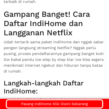
terbaik di rumah.
Gampang Banget! Cara
Daftar IndiHome dan
Langganan Netflix
Udah tertarik sama paket IndiHome dan nggak sabar
pengen langsung streaming Netflix? Nggak perlu
pusing, proses pendaftarannya gampang banget kok!
Gw bakal pandu loe step by step biar loe bisa segera
menikmati internet ngebut dan hiburan tanpa batas
di rumah.
Langkah-langkah Daftar
IndiHome:
Hubungi Agen Resmi Kami:
Ini cara paling cepat
Pasang IndiHome Klik Disini Sekarang
dan mudah! Loe bisa langsung kontak kami via