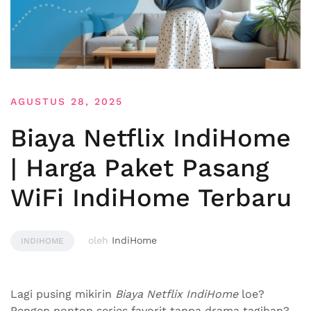
AGUSTUS 28, 2025
Biaya Netflix IndiHome
| Harga Paket Pasang
WiFi IndiHome Terbaru
oleh
IndiHome
INDIHOME
Lagi pusing mikirin
Biaya Netflix IndiHome
loe?
Pengen nonton series favorit tanpa drama tagihan?