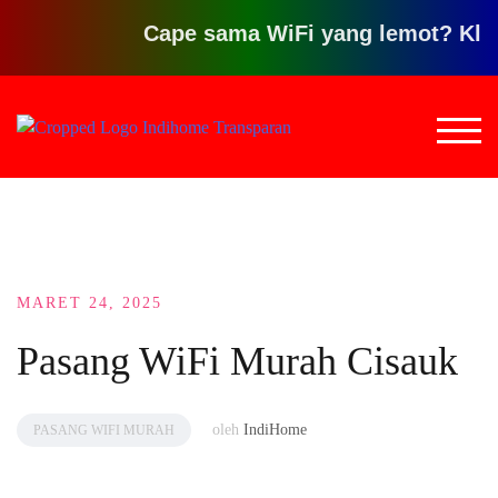
Cape sama WiFi yang lemot? Klik disin
Loncat
ke
TOG
konten
MARET 24, 2025
Pasang WiFi Murah Cisauk
oleh
IndiHome
PASANG WIFI MURAH