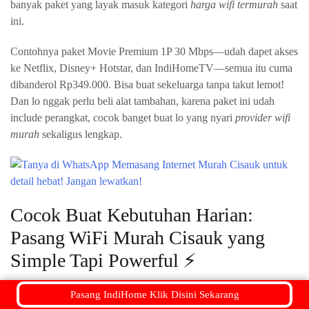
banyak paket yang layak masuk kategori
harga wifi termurah
saat
ini.
Contohnya paket Movie Premium 1P 30 Mbps—udah dapet akses
ke Netflix, Disney+ Hotstar, dan IndiHomeTV—semua itu cuma
dibanderol Rp349.000. Bisa buat sekeluarga tanpa takut lemot!
Dan lo nggak perlu beli alat tambahan, karena paket ini udah
include perangkat, cocok banget buat lo yang nyari
provider wifi
murah
sekaligus lengkap.
Cocok Buat Kebutuhan Harian:
Pasang WiFi Murah Cisauk yang
Simple Tapi Powerful ⚡
Lo butuh koneksi harian buat kerja, scroll medsos, video call sama
Pasang IndiHome Klik Disini Sekarang
pacar (wkwk), atau nonton YouTube tiap malam? Yaudah, tinggal