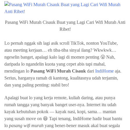
Pasang WiFi Murah Cisauk Buat yang Lagi Cari Wifi Murah Anti
Ribet!
Lo pernah nggak sih lagi asik scroll TikTok, nonton YouTube,
atau meeting kerjaan… eh tiba-tiba sinyal ilang? Wkwkwk…
ngeselin banget, apalagi kalo lagi di momen penting 😤 Nah,
daripada lo ngandelin kuota yang cepet abis tapi mahal,
mendingan lo
Pasang WiFi Murah Cisauk
dari
IndiHome
aja.
Serius, harganya ramah di kantong, kualitasnya udah terjamin,
dan yang paling penting: stabil bro!
Apalagi buat lo yang kerja remote, kuliah daring, atau punya
rumah tangga yang banyak banget user-nya. Internet itu udah
kayak kebutuhan pokok — kayak nasi, kopi, sama… mantan
yang susah move on 😆 Tapi tenang, IndiHome hadir buat bantu
lo
pasang wifi murah
yang bener-bener masuk akal buat segala