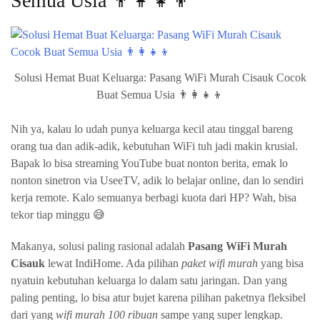
Semua Usia 👨‍👩‍👧‍👦
Solusi Hemat Buat Keluarga: Pasang WiFi Murah Cisauk Cocok
Buat Semua Usia 👨‍👩‍👧‍👦
Nih ya, kalau lo udah punya keluarga kecil atau tinggal bareng
orang tua dan adik-adik, kebutuhan WiFi tuh jadi makin krusial.
Bapak lo bisa streaming YouTube buat nonton berita, emak lo
nonton sinetron via UseeTV, adik lo belajar online, dan lo sendiri
kerja remote. Kalo semuanya berbagi kuota dari HP? Wah, bisa
tekor tiap minggu 😅
Makanya, solusi paling rasional adalah
Pasang WiFi Murah
Cisauk
lewat IndiHome. Ada pilihan
paket wifi murah
yang bisa
nyatuin kebutuhan keluarga lo dalam satu jaringan. Dan yang
paling penting, lo bisa atur bujet karena pilihan paketnya fleksibel
dari yang
wifi murah 100 ribuan
sampe yang super lengkap.