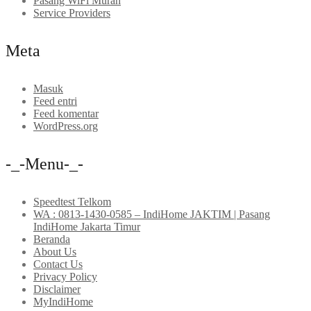
Pasang WiFi Murah
Service Providers
Meta
Masuk
Feed entri
Feed komentar
WordPress.org
-_-Menu-_-
Speedtest Telkom
WA : 0813-1430-0585 – IndiHome JAKTIM | Pasang
IndiHome Jakarta Timur
Beranda
About Us
Contact Us
Privacy Policy
Disclaimer
MyIndiHome