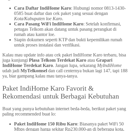
Cara Daftar IndiHome Karo
: Hubungi nomor 0813-1430-
0585 buat daftar dan cek paket yang sesuai dengan
Kota/Kabupaten loe Karo
.
Cara Pasang WiFi IndiHome Karo
: Setelah konfirmasi,
petugas Telkom akan datang untuk pasang perangkat di
rumah atau kantor loe.
Siapin dokumen seperti KTP dan bukti kepemilikan rumah
untuk proses instalasi dan verifikasi.
Kalau mau update info atau cek paket IndiHome Karo terbaru, bisa
juga kunjungi
Plasa Telkom Terdekat Karo
atau
Grapari
IndiHome Terdekat Karo
. Jangan lupa, sekarang
MyIndiHome
udah jadi
MyTelkomsel
dan call centernya bukan lagi 147, tapi 188
ya, biar gampang kalau mau tanya-tanya.
Paket IndiHome Karo Favorit &
Rekomendasi untuk Berbagai Kebutuhan
Buat yang punya kebutuhan internet beda-beda, berikut paket yang
paling recommended buat lo:
Paket IndiHome 150 Ribu Karo
: Biasanya paket WiFi 50
Mbps dengan harga sekitar Rp230.000-an di beberapa kota,