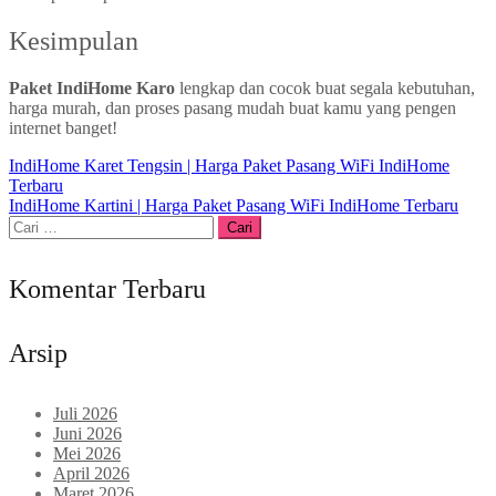
Kesimpulan
Paket IndiHome Karo
lengkap dan cocok buat segala kebutuhan,
harga murah, dan proses pasang mudah buat kamu yang pengen
internet banget!
Navigasi
IndiHome Karet Tengsin | Harga Paket Pasang WiFi IndiHome
Terbaru
pos
IndiHome Kartini | Harga Paket Pasang WiFi IndiHome Terbaru
Cari
untuk:
Komentar Terbaru
Arsip
Juli 2026
Juni 2026
Mei 2026
April 2026
Maret 2026