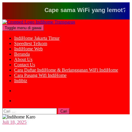
Cape sama WiFi yang lemot? Klik di
Loncat
ke
Toggle menu di gawai
konten
IndiHome Jakarta Timur
Speedtest Telkom
IndiHome Web
Beranda
About Us
Contact Us
Cara Daftar IndiHome & Berlangganan WiFi IndiHome
Cara Pasang Wifi IndiHome
Indibiz
Cari
untuk:
Juli 18, 2025