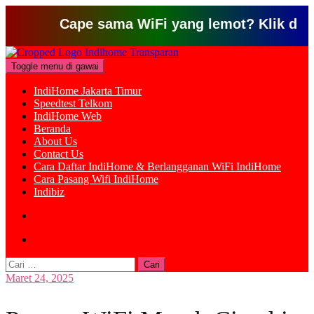
Cape sama WiFi yang lemot? Klik disini un
Loncat
ke
Toggle menu di gawai
konten
IndiHome Jakarta Timur
Speedtest Telkom
IndiHome Web
Beranda
About Us
Contact Us
Cara Daftar IndiHome & Berlangganan WiFi IndiHome
Cara Pasang Wifi IndiHome
Indibiz
Cari
untuk:
Maret 24, 2025