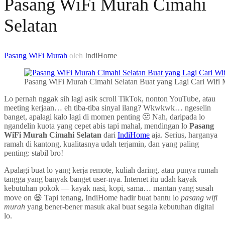
Pasang WiFi Murah Cimahi
Selatan
Pasang WiFi Murah
oleh
IndiHome
Pasang WiFi Murah Cimahi Selatan Buat yang Lagi Cari Wifi 
Lo pernah nggak sih lagi asik scroll TikTok, nonton YouTube, atau
meeting kerjaan… eh tiba-tiba sinyal ilang? Wkwkwk… ngeselin
banget, apalagi kalo lagi di momen penting 😤 Nah, daripada lo
ngandelin kuota yang cepet abis tapi mahal, mendingan lo
Pasang
WiFi Murah Cimahi Selatan
dari
IndiHome
aja. Serius, harganya
ramah di kantong, kualitasnya udah terjamin, dan yang paling
penting: stabil bro!
Apalagi buat lo yang kerja remote, kuliah daring, atau punya rumah
tangga yang banyak banget user-nya. Internet itu udah kayak
kebutuhan pokok — kayak nasi, kopi, sama… mantan yang susah
move on 😆 Tapi tenang, IndiHome hadir buat bantu lo
pasang wifi
murah
yang bener-bener masuk akal buat segala kebutuhan digital
lo.