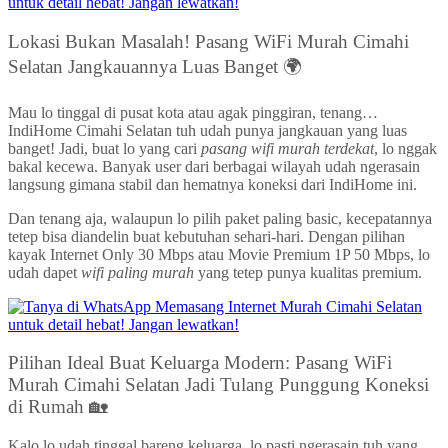
Lokasi Bukan Masalah! Pasang WiFi Murah Cimahi
Selatan Jangkauannya Luas Banget 🌍
Mau lo tinggal di pusat kota atau agak pinggiran, tenang…
IndiHome Cimahi Selatan tuh udah punya jangkauan yang luas
banget! Jadi, buat lo yang cari
pasang wifi murah terdekat
, lo nggak
bakal kecewa. Banyak user dari berbagai wilayah udah ngerasain
langsung gimana stabil dan hematnya koneksi dari IndiHome ini.
Dan tenang aja, walaupun lo pilih paket paling basic, kecepatannya
tetep bisa diandelin buat kebutuhan sehari-hari. Dengan pilihan
kayak Internet Only 30 Mbps atau Movie Premium 1P 50 Mbps, lo
udah dapet
wifi paling murah
yang tetep punya kualitas premium.
Pilihan Ideal Buat Keluarga Modern: Pasang WiFi
Murah Cimahi Selatan Jadi Tulang Punggung Koneksi
di Rumah 🏡
Kalo lo udah tinggal bareng keluarga, lo pasti ngerasain tuh yang