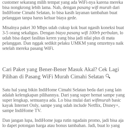
customer sekarang milih tempat yang ada WiFi-nya karena mereka
bisa nongkrong lebih lama. Nah, dengan
pasang wifi murah
dari
IndiHome Cimahi Selatan, lo bisa kasih layanan tambahan buat
pelanggan tanpa harus keluar biaya gede.
Misalnya paket 30 Mbps udah cukup kok buat ngasih koneksi buat
3-5 orang sekaligus. Dengan
biaya pasang wifi 100rb perbulan
, lo
udah bisa dapet fasilitas keren yang bisa jadi nilai plus di mata
pelanggan. Dan nggak sedikit pelaku UMKM yang omzetnya naik
setelah mereka pasang WiFi.
Cari Paket yang Bener-Bener Masuk Akal? Cek Lagi
Pilihan di Pasang WiFi Murah Cimahi Selatan 🔍
Satu hal yang bikin IndiHome Cimahi Selatan beda dari yang lain
adalah kelengkapan pilihannya. Dari yang super hemat sampe yang
super lengkap, semuanya ada. Lo bisa mulai dari
wifimurah
basic
kayak Internet Only, sampe yang udah include Netflix, Disney+,
sampe IndiHome TV.
Dan jangan lupa, IndiHome juga rutin ngadain promo, jadi bisa aja
lo dapet potongan harga atau bonus tambahan. Jadi, buat lo yang