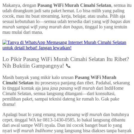
Makanya, dengan
Pasang WiFi Murah Cimahi Selatan
, semua itu
udah dirangkum jadi satu paket hemat. Lo bisa milih yang paling
cocok, mau itu buat streaming, kerja, belajar, atau usaha. Pilih aja
sesuai kebutuhan lo—semua udah tersedia dari yang
wifi bagus dan
murah
sampai
wifi yang murah dan bagus
, tinggal lo yang tentuin
mau mulai dari mana.
Lo Pikir Pasang WiFi Murah Cimahi Selatan Itu Ribet?
Nih Buktiin Gampangnya! 📞
Masih banyak yang mikir kalo urusan
Pasang WiFi Murah
Cimahi Selatan
itu prosesnya panjang dan ribet. Padahal, sekarang
lo tinggal kontak aja jasa
jasa pasang wifi murah
dari IndiHome
Cimahi Selatan, semua langsung ditangani—dari konsultasi,
pemilihan paket, sampai teknisi dateng ke rumah lo. Gak pake
drama!
Apalagi buat lo yang emang
mau pasang wifi murah
dan butuhnya
cepet, tinggal WA ke 0813-1430-0585, lo bakal langsung dibantu
dari awal sampe WiFi nyala. Dan ini cocok banget buat lo yang
nyari
wifi murah Indihome
yang langsung bisa diakses tanpa banyak