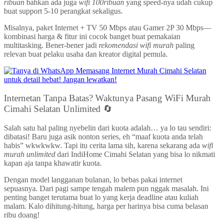
ribuan
bahkan ada juga
wifi 100ribuan
yang speed-nya udah cukup
buat support 5-10 perangkat sekaligus.
Misalnya, paket Internet + TV 50 Mbps atau Gamer 2P 30 Mbps—
kombinasi harga & fitur ini cocok banget buat pemakaian
multitasking. Bener-bener jadi
rekomendasi wifi murah
paling
relevan buat pelaku usaha dan kreator digital pemula.
Internetan Tanpa Batas? Waktunya Pasang WiFi Murah
Cimahi Selatan Unlimited 🔄
Salah satu hal paling nyebelin dari kuota adalah… ya lo tau sendiri:
dibatasi! Baru juga asik nonton series, eh “maaf kuota anda telah
habis” wkwkwkw. Tapi itu cerita lama sih, karena sekarang ada
wifi
murah unlimited
dari IndiHome Cimahi Selatan yang bisa lo nikmati
kapan aja tanpa khawatir kuota.
Dengan model langganan bulanan, lo bebas pakai internet
sepuasnya. Dari pagi sampe tengah malem pun nggak masalah. Ini
penting banget terutama buat lo yang kerja deadline atau kuliah
malam. Kalo dihitung-hitung, harga per harinya bisa cuma belasan
ribu doang!