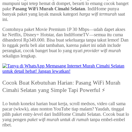
mumpuni tapi tetep hemat di dompet, berarti lo emang cocok banget
pake
Pasang WiFi Murah Cimahi Selatan
. IndiHome punya
banyak paket yang layak masuk kategori
harga wifi termurah
saat
ini.
Contohnya paket Movie Premium 1P 30 Mbps—udah dapet akses
ke Netflix, Disney+ Hotstar, dan IndiHomeTV—semua itu cuma
dibanderol Rp349.000. Bisa buat sekeluarga tanpa takut lemot! Dan
lo nggak perlu beli alat tambahan, karena paket ini udah include
perangkat, cocok banget buat lo yang nyari
provider wifi murah
sekaligus lengkap.
Cocok Buat Kebutuhan Harian: Pasang WiFi Murah
Cimahi Selatan yang Simple Tapi Powerful ⚡
Lo butuh koneksi harian buat kerja, scroll medsos, video call sama
pacar (wkwk), atau nonton YouTube tiap malam? Yaudah, tinggal
pilih paket entry-level dari IndiHome Cimahi Selatan. Cocok buat lo
yang pengen
paket wifi murah untuk di rumah
tanpa embel-embel
ribet.