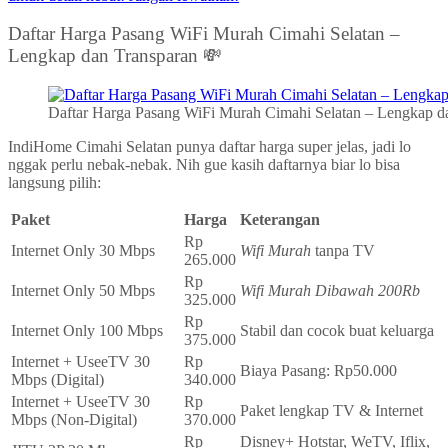
Daftar Harga Pasang WiFi Murah Cimahi Selatan –
Lengkap dan Transparan 💸
Daftar Harga Pasang WiFi Murah Cimahi Selatan – Lengkap d
IndiHome Cimahi Selatan punya daftar harga super jelas, jadi lo
nggak perlu nebak-nebak. Nih gue kasih daftarnya biar lo bisa
langsung pilih:
Paket
Harga
Keterangan
Rp
Internet Only 30 Mbps
Wifi Murah
tanpa TV
265.000
Rp
Internet Only 50 Mbps
Wifi Murah Dibawah 200Rb
325.000
Rp
Internet Only 100 Mbps
Stabil dan cocok buat keluarga
375.000
Internet + UseeTV 30
Rp
Biaya Pasang: Rp50.000
Mbps (Digital)
340.000
Internet + UseeTV 30
Rp
Paket lengkap TV & Internet
Mbps (Non-Digital)
370.000
Rp
Disney+ Hotstar, WeTV, Iflix,