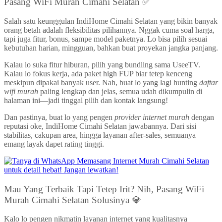
Pasang WiFi Murah Cimahi Selatan ✅
Salah satu keunggulan IndiHome Cimahi Selatan yang bikin banyak
orang betah adalah fleksibilitas pilihannya. Nggak cuma soal harga,
tapi juga fitur, bonus, sampe model paketnya. Lo bisa pilih sesuai
kebutuhan harian, mingguan, bahkan buat proyekan jangka panjang.
Kalau lo suka fitur hiburan, pilih yang bundling sama UseeTV.
Kalau lo fokus kerja, ada paket high FUP biar tetep kenceng
meskipun dipakai banyak user. Nah, buat lo yang lagi hunting
daftar
wifi murah
paling lengkap dan jelas, semua udah dikumpulin di
halaman ini—jadi tinggal pilih dan kontak langsung!
Dan pastinya, buat lo yang pengen
provider internet murah
dengan
reputasi oke, IndiHome Cimahi Selatan jawabannya. Dari sisi
stabilitas, cakupan area, hingga layanan after-sales, semuanya
emang layak dapet rating tinggi.
Mau Yang Terbaik Tapi Tetep Irit? Nih, Pasang WiFi
Murah Cimahi Selatan Solusinya 💎
Kalo lo pengen nikmatin layanan internet yang kualitasnya