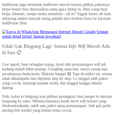
IndiHome juga termasuk
indihome murah
karena pilihan paketnya
bener-bener bisa disesuaikan sama gaya hidup lo. Mau yang buat
kerja, hiburan, sampe usaha rumahan—all in! Nggak heran sih kalo
sekarang makin banyak orang pindah dari modem biasa ke layanan
IndiHome fiber.
Udah Gak Bingung Lagi: Semua
Info Wifi Murah
Ada
di Sini 📋
Gue ngerti, buat sebagian orang, nyari
info pemasangan wifi
tuh
kadang malah bikin pusing. Googling sana-sini, nanya orang tapi
jawabannya beda-beda. Malesin banget 😅 Tapi di artikel ini, semua
udah dikumpulin dan dijelasin step by step. Lo tinggal pilih paket
yang cocok, hubungi kontak resmi, dan tinggal tunggu teknisi
dateng.
Nah, kalau lo bingung soal pilihan perangkat, bisa banget lo tanyain
langsung ke sales. Mereka biasanya kasih
merk wifi murah
yang
direkomendasiin, udah satu paket sama pemasangan. Jadi gak perlu
pusing beli sendiri yang belum tentu cocok.