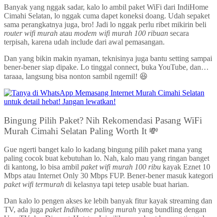
Banyak yang nggak sadar, kalo lo ambil paket WiFi dari IndiHome
Cimahi Selatan, lo nggak cuma dapet koneksi doang. Udah sepaket
sama perangkatnya juga, bro! Jadi lo nggak perlu ribet mikirin beli
router wifi murah
atau
modem wifi murah 100 ribuan
secara
terpisah, karena udah include dari awal pemasangan.
Dan yang bikin makin nyaman, teknisinya juga bantu setting sampai
bener-bener siap dipake. Lo tinggal connect, buka YouTube, dan…
taraaa, langsung bisa nonton sambil ngemil! 😆
Bingung Pilih Paket? Nih Rekomendasi Pasang WiFi
Murah Cimahi Selatan Paling Worth It 💸
Gue ngerti banget kalo lo kadang bingung pilih paket mana yang
paling cocok buat kebutuhan lo. Nah, kalo mau yang ringan banget
di kantong, lo bisa ambil
paket wifi murah 100 ribu
kayak Eznet 10
Mbps atau Internet Only 30 Mbps FUP. Bener-bener masuk kategori
paket wifi termurah
di kelasnya tapi tetep usable buat harian.
Dan kalo lo pengen akses ke lebih banyak fitur kayak streaming dan
TV, ada juga
paket Indihome paling murah
yang bundling dengan