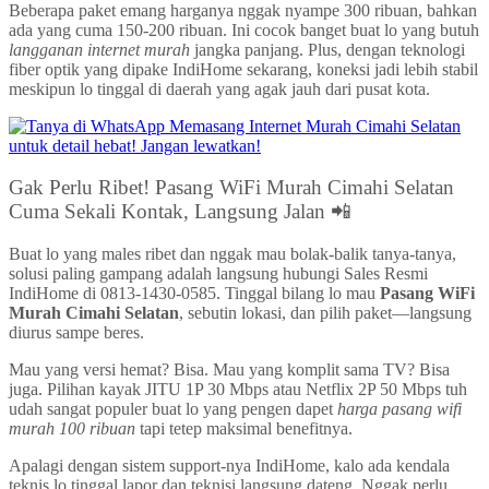
Beberapa paket emang harganya nggak nyampe 300 ribuan, bahkan
ada yang cuma 150-200 ribuan. Ini cocok banget buat lo yang butuh
langganan internet murah
jangka panjang. Plus, dengan teknologi
fiber optik yang dipake IndiHome sekarang, koneksi jadi lebih stabil
meskipun lo tinggal di daerah yang agak jauh dari pusat kota.
Gak Perlu Ribet! Pasang WiFi Murah Cimahi Selatan
Cuma Sekali Kontak, Langsung Jalan 📲
Buat lo yang males ribet dan nggak mau bolak-balik tanya-tanya,
solusi paling gampang adalah langsung hubungi Sales Resmi
IndiHome di 0813-1430-0585. Tinggal bilang lo mau
Pasang WiFi
Murah Cimahi Selatan
, sebutin lokasi, dan pilih paket—langsung
diurus sampe beres.
Mau yang versi hemat? Bisa. Mau yang komplit sama TV? Bisa
juga. Pilihan kayak JITU 1P 30 Mbps atau Netflix 2P 50 Mbps tuh
udah sangat populer buat lo yang pengen dapet
harga pasang wifi
murah 100 ribuan
tapi tetep maksimal benefitnya.
Apalagi dengan sistem support-nya IndiHome, kalo ada kendala
teknis lo tinggal lapor dan teknisi langsung dateng. Nggak perlu