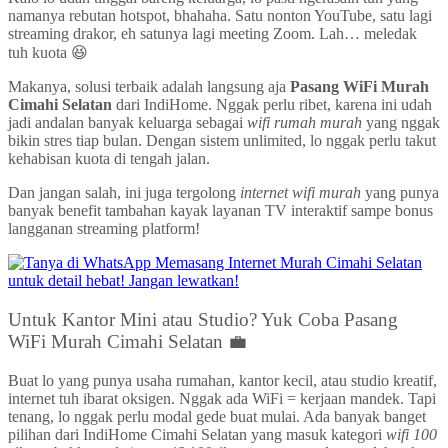
namanya rebutan hotspot, bhahaha. Satu nonton YouTube, satu lagi
streaming drakor, eh satunya lagi meeting Zoom. Lah… meledak
tuh kuota 😆
Makanya, solusi terbaik adalah langsung aja
Pasang WiFi Murah
Cimahi Selatan
dari IndiHome. Nggak perlu ribet, karena ini udah
jadi andalan banyak keluarga sebagai
wifi rumah murah
yang nggak
bikin stres tiap bulan. Dengan sistem unlimited, lo nggak perlu takut
kehabisan kuota di tengah jalan.
Dan jangan salah, ini juga tergolong
internet wifi murah
yang punya
banyak benefit tambahan kayak layanan TV interaktif sampe bonus
langganan streaming platform!
Untuk Kantor Mini atau Studio? Yuk Coba Pasang
WiFi Murah Cimahi Selatan 💼
Buat lo yang punya usaha rumahan, kantor kecil, atau studio kreatif,
internet tuh ibarat oksigen. Nggak ada WiFi = kerjaan mandek. Tapi
tenang, lo nggak perlu modal gede buat mulai. Ada banyak banget
pilihan dari IndiHome Cimahi Selatan yang masuk kategori
wifi 100