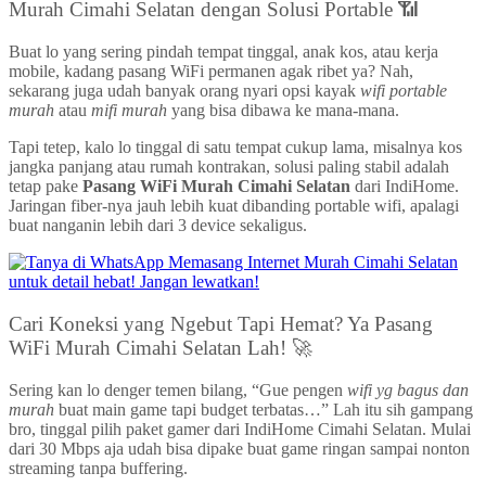
Murah Cimahi Selatan dengan Solusi Portable 📶
Buat lo yang sering pindah tempat tinggal, anak kos, atau kerja
mobile, kadang pasang WiFi permanen agak ribet ya? Nah,
sekarang juga udah banyak orang nyari opsi kayak
wifi portable
murah
atau
mifi murah
yang bisa dibawa ke mana-mana.
Tapi tetep, kalo lo tinggal di satu tempat cukup lama, misalnya kos
jangka panjang atau rumah kontrakan, solusi paling stabil adalah
tetap pake
Pasang WiFi Murah Cimahi Selatan
dari IndiHome.
Jaringan fiber-nya jauh lebih kuat dibanding portable wifi, apalagi
buat nanganin lebih dari 3 device sekaligus.
Cari Koneksi yang Ngebut Tapi Hemat? Ya Pasang
WiFi Murah Cimahi Selatan Lah! 🚀
Sering kan lo denger temen bilang, “Gue pengen
wifi yg bagus dan
murah
buat main game tapi budget terbatas…” Lah itu sih gampang
bro, tinggal pilih paket gamer dari IndiHome Cimahi Selatan. Mulai
dari 30 Mbps aja udah bisa dipake buat game ringan sampai nonton
streaming tanpa buffering.