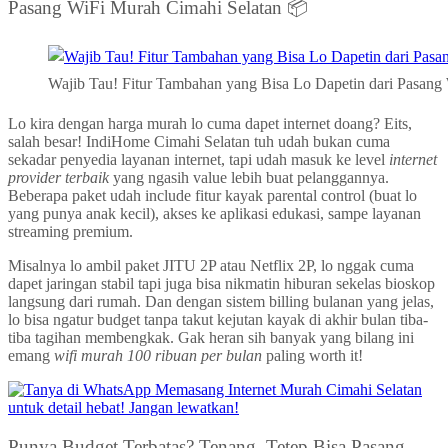
Pasang WiFi Murah Cimahi Selatan 📦
Wajib Tau! Fitur Tambahan yang Bisa Lo Dapetin dari Pasang
Lo kira dengan harga murah lo cuma dapet internet doang? Eits,
salah besar! IndiHome Cimahi Selatan tuh udah bukan cuma
sekadar penyedia layanan internet, tapi udah masuk ke level
internet
provider terbaik
yang ngasih value lebih buat pelanggannya.
Beberapa paket udah include fitur kayak parental control (buat lo
yang punya anak kecil), akses ke aplikasi edukasi, sampe layanan
streaming premium.
Misalnya lo ambil paket JITU 2P atau Netflix 2P, lo nggak cuma
dapet jaringan stabil tapi juga bisa nikmatin hiburan sekelas bioskop
langsung dari rumah. Dan dengan sistem billing bulanan yang jelas,
lo bisa ngatur budget tanpa takut kejutan kayak di akhir bulan tiba-
tiba tagihan membengkak. Gak heran sih banyak yang bilang ini
emang
wifi murah 100 ribuan per bulan
paling worth it!
Punya Budget Terbatas? Tenang, Tetep Bisa Pasang