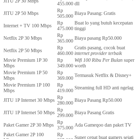
JITU 2P 30 Mbps
455.000
dll
Rp
JITU 2P 50 Mbps
Biaya Pasang: Gratis
505.000
Rp
Buat lo yang butuh kecepatan
Internet + TV 100 Mbps
475.000
tinggi
Rp
Netflix 2P 30 Mbps
Biaya pasang Rp50.000
365.000
Rp
Gratis pasang, cocok buat
Netflix 2P 50 Mbps
460.000
internet provider terbaik
Movie Premium 1P 30
Rp
Wifi 100 Ribu Per Bulan
super
Mbps
349.000
worth
Movie Premium 1P 50
Rp
Termasuk Netflix & Disney+
Mbps
369.000
Movie Premium 1P 100
Rp
Streaming full HD anti ngelag
Mbps
419.000
Rp
JITU 1P Internet 30 Mbps
Biaya Pasang Rp50.000
280.000
Rp
JITU 1P Internet 50 Mbps
Biaya Pasang Gratis
299.000
Rp
Paket Gamer 2P 30 Mbps
Ada Gameqoo dan paket TV
375.000
Paket Gamer 2P 100
Rp
Super cepat buat gamers sejati