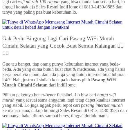
lagi cari
wifi murah 100 ribuan
yang bisa diandalkan setiap hari, lo
tinggal kontak aja Sales Resmi IndiHome di 0813-1430-0585 dan
tanya yang paling pas buat kebutuhan lo.
Gak Perlu Bingung Lagi Cari Pasang WiFi Murah
Cimahi Selatan yang Cocok Buat Semua Kalangan 🧍‍♂️
🧍‍♀️
Gue tau banget, tiap orang punya kebutuhan internet yang beda-
beda. Ada yang cuma butuh buat chat & medsosan, ada yang harus
kerja berat via cloud, dan ada juga yang butuh internet buat hiburan
24/7. Nah, justru di sinilah kenapa lo harus pilih
Pasang WiFi
Murah Cimahi Selatan
dari IndiHome.
Pilihan paketnya bener-bener fleksibel. Lo bisa cari
harga wifi
murah
yang sesuai sama anggaran, tapi tetap dapet kualitas internet
yang stabil. Lo juga nggak perlu repot cari
pasang internet murah
ke mana-mana, cukup hubungi Sales Resmi di 0813-1430-0585 dan
semuanya bakal diurus sampai beres, tinggal duduk manis.