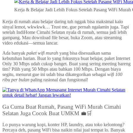
Kerja & Belajar Jadi Lebih Fokus Setelah Pasang WiFi Murah
Kerja di rumah atau belajar daring tuh nggak bisa maksimal kalo
sinyal lemot, wkwkwk… Trust me, gue pernah ngalamin juga. Tapi
setelah IndiHome Cimahi Selatan nyala di rumah, semua jadi lebih
gampang. Mau download file besar, buka Zoom, atau streaming
video edukasi—semua lancar.
Ada banyak
paket wifi murah
yang bisa disesuaikan sama
kebutuhan harian. Buat lo yang fokusnya buat belajar, paket Internet
Only 30 Mbps udah cukup banget. Buat yang sering meeting bareng
tim? Pilih yang 50 Mbps atau bahkan 100 Mbps. Dengan biaya
segitu, menurut gue ini udah bisa dikategorikan sebagai
wifi 100
ribu per bulan
paling rasional dan fungsional!
Ga Cuma Buat Rumah, Pasang WiFi Murah Cimahi
Selatan Juga Cocok Buat UMKM 💼🛒
Lo punya warung kopi, konter HP, laundry, atau toko kelontong?
Percaya deh, pasang WiFi bisa naikin nilai jual tempat lo. Banyak