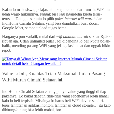
Kalau lo mahasiswa, pelajar, atau kerja remote dari rumah, WiFi itu
udah wajib hukumnya. Nggak bisa lagi ngandelin kuota terus-
terusan. Dan gue saranin lo pilih
paket internet wifi murah
dari
IndiHome Cimahi Selatan, yang bisa diandalkan buat Zoom,
Google Meet, sampe upload tugas berat.
Harganya pun variatif, mulai dari
wifi bulanan murah
sekitar Rp200
ribuan aja. Udah unlimited pula! Jadi dibanding lo beli kuota bolak-
balik, mending pasang WiFi yang jelas-jelas hemat dan nggak bikin
repot.
Value Lebih, Kualitas Tetap Maksimal: Itulah Pasang
WiFi Murah Cimahi Selatan 📊
IndiHome Cimahi Selatan emang punya value yang tinggi di tiap
paketnya. Lo bakal dapetin fitur-fitur yang sebenernya lebih mahal
kalo lo beli terpisah. Misalnya lo harus beli WiFi device sendiri,
terus langganan aplikasi nonton, langganan cloud storage… itu kalo
dihitung-hitung bisa lebih mahal, bro.