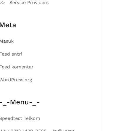
Service Providers
Meta
Masuk
Feed entri
Feed komentar
WordPress.org
-_-Menu-_-
Speedtest Telkom