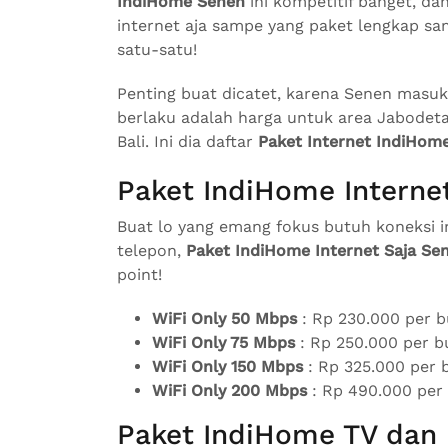
IndiHome Senen
ini kompetitif banget, da
internet aja sampe yang paket lengkap sa
satu-satu!
Penting buat dicatet, karena Senen masuk
berlaku adalah harga untuk area Jabodeta
Bali. Ini dia daftar
Paket Internet IndiHom
Paket IndiHome Internet
Buat lo yang emang fokus butuh koneksi i
telepon,
Paket IndiHome Internet Saja Se
point!
WiFi Only 50 Mbps
: Rp 230.000 per b
WiFi Only 75 Mbps
: Rp 250.000 per b
WiFi Only 150 Mbps
: Rp 325.000 per 
WiFi Only 200 Mbps
: Rp 490.000 per
Paket IndiHome TV dan I