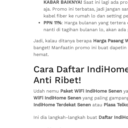
KABAR BAIKNYA!
Saat ini lagi ada pr
aja. Promo ini terbatas, jadi jangan 
kabel fiber ke rumah lo dan setting p
PPN 11%
: Harga bulanan yang tertera 
nanti di tagihan bulanan lo, akan ad
Jadi, kalau ditanya berapa
Harga Pasang W
banget! Manfaatin promo ini buat dapetin
hemat.
Cara Daftar IndiHo
Anti Ribet!
Udah nemu
Paket WiFi IndiHome Senen
ya
WiFi IndiHome Senen
yang paling gampang
IndiHome Terdekat Senen
atau
Plasa Telk
Ini dia langkah-langkah buat
Daftar Indi