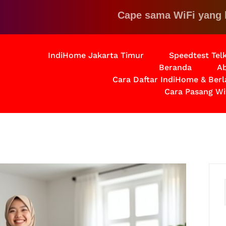
Cape sama WiFi yang lemot?
IndiHome Jakarta Timur
Speedtest Te
Beranda
Ab
Cara Daftar IndiHome & Ber
Cara Pasang Wi