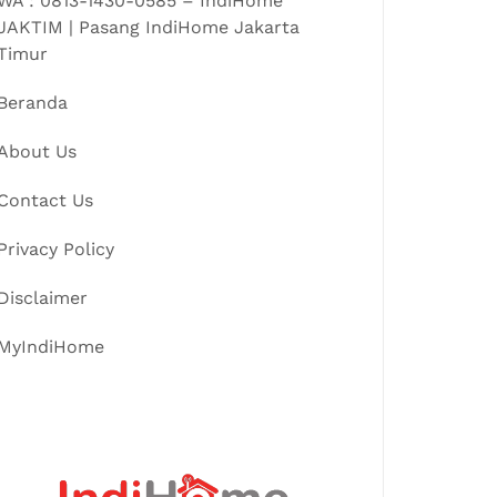
WA : 0813-1430-0585 – IndiHome
JAKTIM | Pasang IndiHome Jakarta
Timur
Beranda
About Us
Contact Us
Privacy Policy
Disclaimer
MyIndiHome