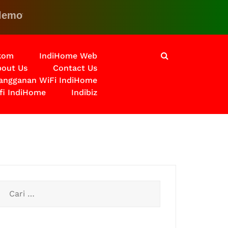
 Klik disini untuk solusinya
lkom
IndiHome Web
out Us
Contact Us
langganan WiFi IndiHome
fi IndiHome
Indibiz
Cari
untuk: