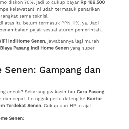
omo diskon 70%, jadi lo cukup bayar
Rp 166.500
sampe kelewatan! Ini udah termasuk penarikan
erangkat sama teknisi.
di atas itu belum termasuk PPN 11%, ya. Jadi
a penambahan pajak sesuai aturan pemerintah.
iFi IndiHome Senen
, jawabannya lagi murah
Biaya Pasang Indi Home Senen
yang super
me Senen: Gampang dan
ng cocok? Sekarang gw kasih tau
Cara Pasang
 dan cepat. Lo nggak perlu dateng ke
Kantor
om Terdekat Senen
. Cukup dari HP lo aja!
Home Senen
: