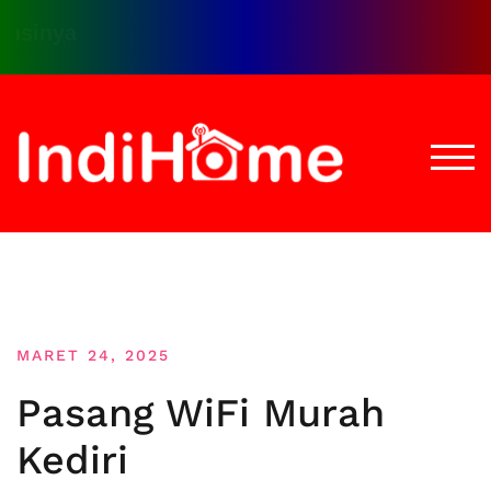
Cap
Loncat
ke
konten
TOGG
MARET 24, 2025
Pasang WiFi Murah
Kediri