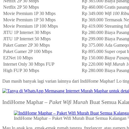
Netflix 2P 30 Mbps
Rp 365.000
Biaya pasan
Netflix 2P 50 Mbps
Rp 460.000
Gratis pasan
Movie Premium 1P 30 Mbps
Rp 349.000
Wifi 100 Rib
Movie Premium 1P 50 Mbps
Rp 369.000
Termasuk Net
Movie Premium 1P 100 Mbps
Rp 419.000
Streaming fu
JITU 1P Internet 30 Mbps
Rp 280.000
Biaya Pasan
JITU 1P Internet 50 Mbps
Rp 299.000
Biaya Pasang
Paket Gamer 2P 30 Mbps
Rp 375.000
Ada Gameqoo
Paket Gamer 2P 100 Mbps
Rp 895.000
Super cepat b
EZNet 10 Mbps
Rp 150.000
Biaya Pasang
Internet Only 30 Mbps FUP
Rp 220.000
Wifi Murah 1
High FUP 30 Mbps
Rp 280.000
Biaya Pasan
Dan masih banyak lagi varian lainnya dari IndiHome Maphar! Lo tingg
IndiHome Maphar –
Paket Wifi Murah
Buat Semua Kala
IndiHome Maphar – Paket Wifi Murah Buat Semua Kalangan 
Mau lo anak kos, emak-emak rumah tangga, freelancer, atau gamers ha