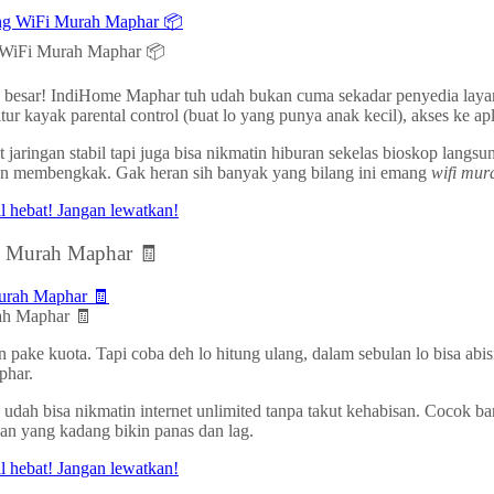
g WiFi Murah Maphar 📦
ah besar! IndiHome Maphar tuh udah bukan cuma sekadar penyedia layan
tur kayak parental control (buat lo yang punya anak kecil), akses ke a
jaringan stabil tapi juga bisa nikmatin hiburan sekelas bioskop langsun
gihan membengkak. Gak heran sih banyak yang bilang ini emang
wifi mur
Fi Murah Maphar 🧾
ah Maphar 🧾
pake kuota. Tapi coba deh lo hitung ulang, dalam sebulan lo bisa abis
phar.
dah bisa nikmatin internet unlimited tanpa takut kehabisan. Cocok ban
usan yang kadang bikin panas dan lag.