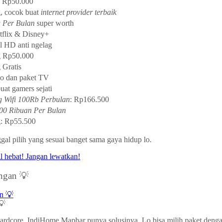
g Rp50.000
g, cocok buat
internet provider terbaik
u Per Bulan
super worth
flix & Disney+
ll HD anti ngelag
g Rp50.000
 Gratis
 dan paket TV
uat gamers sejati
 Wifi 100Rb Perbulan
: Rp166.500
00 Ribuan Per Bulan
g: Rp55.500
al pilih yang sesuai banget sama gaya hidup lo.
ngan 💡
💡
rdcore, IndiHome Maphar punya solusinya. Lo bisa milih paket dengan 