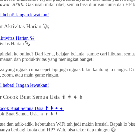
bawah 200rb
. Gak usah mikir ribet, semua bisa diurusin cuma dari HP l
 Aktivitas Harian 🚀
vitas Harian 🚀
indah ke online? Dari kerja, belajar, belanja, sampe cari hiburan semu
yamanan dan produktivitas yang meningkat banget!
eksi yang nggak cuma cepet tapi juga nggak bikin kantong lo nangis. 
, zoom, atau main game ringan.
 Cocok Buat Semua Usia 👨‍👩‍👧‍👦
k Buat Semua Usia 👨‍👩‍👧‍👦
 tua dan adik-adik, kebutuhan WiFi tuh jadi makin krusial. Bapak lo bi
muanya berbagi kuota dari HP? Wah, bisa tekor tiap minggu 😅