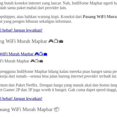
g butuh koneksi internet yang lancar. Nah, IndiHome Maphar ngerti b
ah sama paket mahal dari provider lain.
ropshipper, atau bahkan warung kopi. Koneksi dari
Pasang WiFi Mur
at yang pengen hiburan sekaligus informasi.
sang WiFi Murah Maphar 🎮📺💼
WiFi Murah Maphar 🎮📺💼
yak pengguna IndiHome Maphar bilang kalau mereka puas banget sama p
g kerja dari rumah—semua bisa jalan bareng
internet provider terbaik
ini.
emium dan Paket Netflix. Dengan harga yang masuk akal dan bonus lan
paket Gamer 2P dan 3P juga worth it banget. Gak cuma dapet speed tingg
Pasang WiFi Murah Maphar 📦