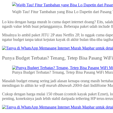
Wajib Tau! Fitur Tambahan yang Bisa Lo Dapetin dari Pasan
Lo kira dengan harga murah lo cuma dapet internet doang? Eits, sal
ngasih value lebih buat pelanggannya. Beberapa paket udah include fi
Misalnya lo ambil paket JITU 2P atau Netflix 2P, lo nggak cuma dapet 
ngatur budget tanpa takut kejutan kayak di akhir bulan tiba-tiba ta
Punya Budget Terbatas? Tenang, Tetep Bisa Pasang Wi
Punya Budget Terbatas? Tenang, Tetep Bisa Pasang WiFi Mur
Masalah budget emang sering jadi alasan kenapa orang masih bertahan 
mendingan lo alihin ke
wifi murah dibawah 200rb
dari IndiHome Ma
Cukup dengan harga mulai 150 ribuan (contoh kayak paket Eznet), lo u
penting, koneksinya jauh lebih stabil daripada tethering HP terus-ter