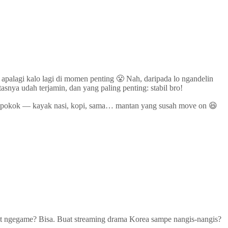
apalagi kalo lagi di momen penting 😤 Nah, daripada lo ngandelin
asnya udah terjamin, dan yang paling penting: stabil bro!
han pokok — kayak nasi, kopi, sama… mantan yang susah move on 😆
 Buat ngegame? Bisa. Buat streaming drama Korea sampe nangis-nangis?