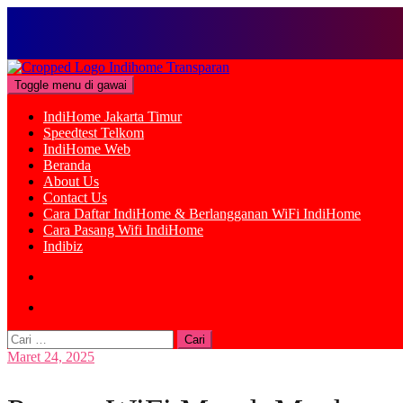
Loncat
ke
Toggle menu di gawai
konten
IndiHome Jakarta Timur
Speedtest Telkom
IndiHome Web
Beranda
About Us
Contact Us
Cara Daftar IndiHome & Berlangganan WiFi IndiHome
Cara Pasang Wifi IndiHome
Indibiz
Cari
untuk:
Maret 24, 2025