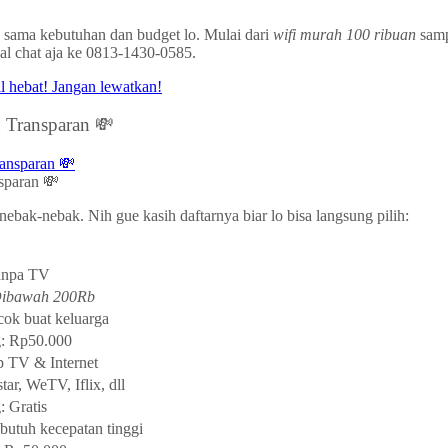
 sama kebutuhan dan budget lo. Mulai dari
wifi murah 100 ribuan
samp
al chat aja ke 0813-1430-0585.
 Transparan 💸
sparan 💸
nebak-nebak. Nih gue kasih daftarnya biar lo bisa langsung pilih:
anpa TV
Dibawah 200Rb
cok buat keluarga
g: Rp50.000
p TV & Internet
ar, WeTV, Iflix, dll
: Gratis
butuh kecepatan tinggi