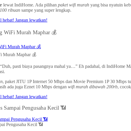
r
lewat IndiHome. Ada pilihan
paket wifi murah
yang bisa nyatuin kebu
 100 ribuan
sampe yang super lengkap.
ng WiFi Murah Maphar 💰
Fi Murah Maphar 💰
kir “Duh, pasti biaya pasangnya mahal ya…” Eh padahal, di IndiHome
si.
an
, paket JITU 1P Internet 50 Mbps dan Movie Premium 1P 30 Mbps tuh 
 masih ada juga Eznet 10 Mbps dengan
wifi murah dibawah 200rb
, cocok
 Sampai Pengusaha Kecil 📶
ai Pengusaha Kecil 📶