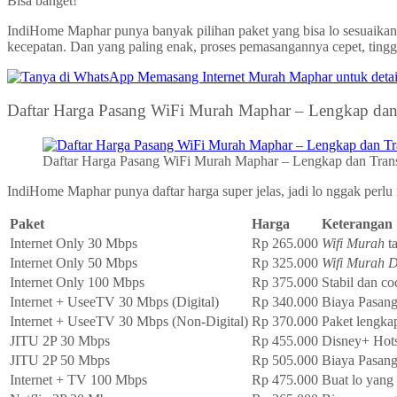
Bisa banget!
IndiHome Maphar punya banyak pilihan paket yang bisa lo sesuaikan
kecepatan. Dan yang paling enak, proses pemasangannya cepet, tingg
Daftar Harga Pasang WiFi Murah Maphar – Lengkap dan
Daftar Harga Pasang WiFi Murah Maphar – Lengkap dan Tran
IndiHome Maphar punya daftar harga super jelas, jadi lo nggak perlu 
Paket
Harga
Keterangan
Internet Only 30 Mbps
Rp 265.000
Wifi Murah
t
Internet Only 50 Mbps
Rp 325.000
Wifi Murah 
Internet Only 100 Mbps
Rp 375.000
Stabil dan co
Internet + UseeTV 30 Mbps (Digital)
Rp 340.000
Biaya Pasan
Internet + UseeTV 30 Mbps (Non-Digital)
Rp 370.000
Paket lengka
JITU 2P 30 Mbps
Rp 455.000
Disney+ Hotst
JITU 2P 50 Mbps
Rp 505.000
Biaya Pasang
Internet + TV 100 Mbps
Rp 475.000
Buat lo yang 