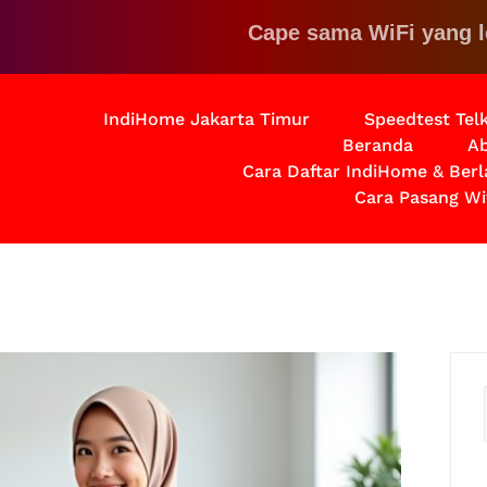
Cape sama WiFi yang lemot?
IndiHome Jakarta Timur
Speedtest Te
Beranda
Ab
Cara Daftar IndiHome & Ber
Cara Pasang Wi