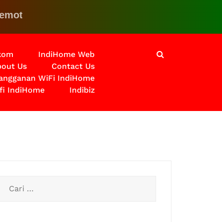
 Klik disini untuk solusinya
lkom
IndiHome Web
out Us
Contact Us
langganan WiFi IndiHome
fi IndiHome
Indibiz
Cari
untuk: