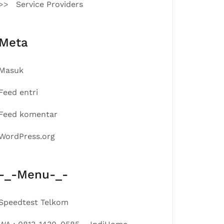
Service Providers
Meta
Masuk
Feed entri
Feed komentar
WordPress.org
-_-Menu-_-
Speedtest Telkom