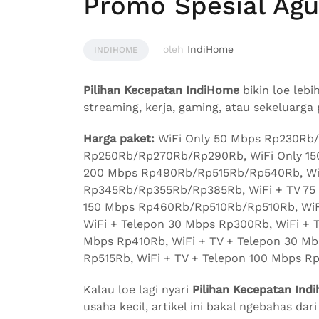
Promo Spesial Agu
oleh
IndiHome
INDIHOME
Pilihan Kecepatan IndiHome
bikin loe lebi
streaming, kerja, gaming, atau sekeluarga
Harga paket:
WiFi Only 50 Mbps Rp230Rb/
Rp250Rb/Rp270Rb/Rp290Rb, WiFi Only 15
200 Mbps Rp490Rb/Rp515Rb/Rp540Rb, WiF
Rp345Rb/Rp355Rb/Rp385Rb, WiFi + TV 75
150 Mbps Rp460Rb/Rp510Rb/Rp510Rb, Wi
WiFi + Telepon 30 Mbps Rp300Rb, WiFi + 
Mbps Rp410Rb, WiFi + TV + Telepon 30 Mb
Rp515Rb, WiFi + TV + Telepon 100 Mbps R
Kalau loe lagi nyari
Pilihan Kecepatan Ind
usaha kecil, artikel ini bakal ngebahas da