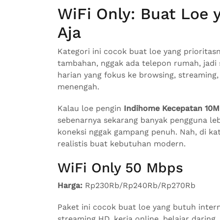
WiFi Only: Buat Loe 
Aja
Kategori ini cocok buat loe yang priorita
tambahan, nggak ada telepon rumah, jadi 
harian yang fokus ke browsing, streaming,
menengah.
Kalau loe pengin
Indihome Kecepatan 10
sebenarnya sekarang banyak pengguna lebi
koneksi nggak gampang penuh. Nah, di kateg
realistis buat kebutuhan modern.
WiFi Only 50 Mbps
Harga:
Rp230Rb/Rp240Rb/Rp270Rb
Paket ini cocok buat loe yang butuh intern
streaming HD, kerja online, belajar dari