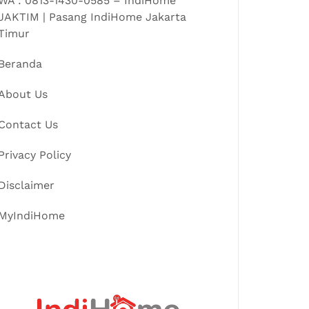
WA : 0813-1430-0585 – IndiHome
JAKTIM | Pasang IndiHome Jakarta
Timur
Beranda
About Us
Contact Us
Privacy Policy
Disclaimer
MyIndiHome