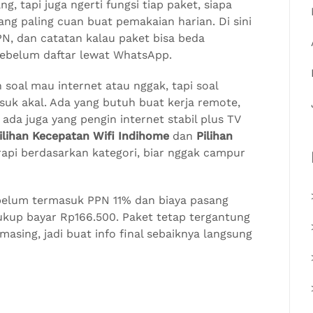
, tapi juga ngerti fungsi tiap paket, siapa
ang paling cuan buat pemakaian harian. Di sini
PPN, dan catatan kalau paket bisa beda
p sebelum daftar lewat WhatsApp.
 soal mau internet atau nggak, tapi soal
uk akal. Ada yang butuh buat kerja remote,
da juga yang pengin internet stabil plus TV
ilihan Kecepatan Wifi Indihome
dan
Pilihan
rapi berdasarkan kategori, biar nggak campur
belum termasuk PPN 11% dan biaya pasang
cukup bayar Rp166.500. Paket tetap tergantung
asing, jadi buat info final sebaiknya langsung