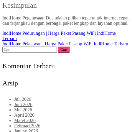
Kesimpulan
IndiHome Pegangsaan Dua adalah pilihan tepat untuk internet cepat
dan terjangkau dengan berbagai paket lengkap dan layanan optimal.
Navigasi
IndiHome Pedurungan | Harga Paket Pasang WiFi IndiHome
Terbaru
pos
IndiHome Pelalawan | Harga Paket Pasang WiFi IndiHome Terbaru
Cari
untuk:
Komentar Terbaru
Arsip
Juli 2026
Juni 2026
Mei 2026
April 2026
Maret 2026
Februari 2026
Januari 2026