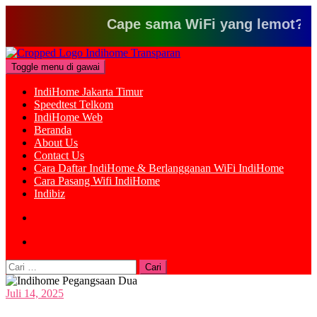
Cape sama WiFi yang lemot? Klik di
Loncat
ke
Toggle menu di gawai
konten
IndiHome Jakarta Timur
Speedtest Telkom
IndiHome Web
Beranda
About Us
Contact Us
Cara Daftar IndiHome & Berlangganan WiFi IndiHome
Cara Pasang Wifi IndiHome
Indibiz
Cari
untuk:
Juli 14, 2025