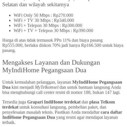
Selatan dan wilayah sekitarnya
WiFi Only 50 Mbps : Rp270.000
WiFi + TV 30 Mbps : Rp340.000
WiFi + Telepon 30 Mbps : Rp300.000
WiFi + TV + Telepon 30 Mbps : Rp390.000
Harga di atas tidak termasuk PPn 11% dan biaya pasang
Rp555.000, berlaku diskon 70% jadi hanya Rp166.500 untuk biaya
pasang.
Mengakses Layanan dan Dukungan
MyIndiHome Pegangsaan Dua
Untuk kemudahan pelanggan, layanan
MyIndiHome Pegangsaan
Dua
kini menjadi
MyTelkomsel
dan untuk bantuan langsung Anda
bisa menghubungi call center resmi di nomor 188, bukan 147 lagi.
Tersedia juga
Grapari IndiHome terdekat
dan
plasa Telkom
terdekat
untuk konsultasi langsung, pembelian paket, dan
penyelesaian masalah teknis. Pastikan Anda mendaftar
cara daftar
IndiHome Pegangsaan Dua
yang resmi agar mendapat layanan
terbaik.