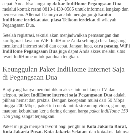
cepat. Anda bisa langsung
daftar IndiHome Pegangsaan Dua
melalui kontak resmi 0813-1430-0585 untuk informasi lengkap dan
pemesanan. Alternatif lainnya adalah mengunjungi
kantor
IndiHome terdekat
atau
plasa Telkom terdekat
di wilayah
Pegangsaan Dua.
Setelah registrasi, teknisi akan menjadwalkan pemasangan dan
konfigurasi layanan WiFi IndiHome Anda sehingga bisa langsung
menikmati internet stabil dan cepat. Jangan lupa,
cara pasang WiFi
IndiHome Pegangsaan Dua
juga dapat Anda akses melalui situs
resmi IndiHome untuk panduan lengkap.
Keunggulan Paket IndiHome Internet Saja
di Pegangsaan Dua
Bagi yang hanya membutuhkan akses internet tanpa TV dan
telepon,
paket IndiHome internet saja Pegangsaan Dua
adalah
pilihan hemat dan praktis. Dengan kecepatan mulai dari 50 Mbps
hingga 200 Mbps, paket ini cocok untuk streaming video, gaming,
maupun kebutuhan kerja daring dengan harga
paket IndiHome 150
ribu
yang sangat terjangkau.
Paket ini juga menjadi favorit bagi penghuni
Kota Jakarta Barat,
Kota Jakarta Pusat, Kota Jakarta Selatan
, dan kota-kota lainnya