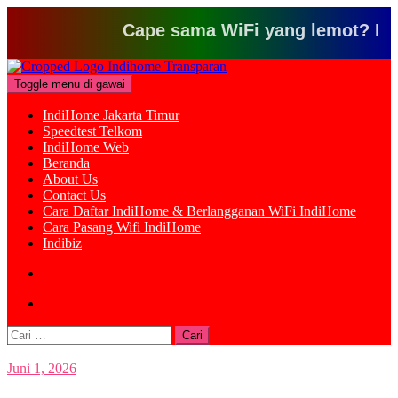
Cape sama WiFi yang lemot? Klik dis
Loncat
ke
Toggle menu di gawai
konten
IndiHome Jakarta Timur
Speedtest Telkom
IndiHome Web
Beranda
About Us
Contact Us
Cara Daftar IndiHome & Berlangganan WiFi IndiHome
Cara Pasang Wifi IndiHome
Indibiz
Cari
untuk:
Juni 1, 2026