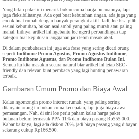
Yang bikin paket ini menarik bukan cuma harga bulanannya, tapi
juga fleksibilitasnya. Ada opsi buat kebutuhan ringan, ada juga yang
cocok buat rumah dengan banyak perangkat aktif. Jadi, loe bisa pilih
sesuai kebutuhan, bukan asal ambil yang paling murah atau paling
mahal. Intinya, artikel ini ngebantu loe ngerti perbandingan tiap
kategori biar keputusan langganan jadi lebih masuk akal.
Di dalam pembahasan ini juga ada frasa yang sering dicari orang
seperti
Indihome Promo Agustus
,
Promo Agustus Indihome
,
Promo Indihome Agustus
, dan
Promo Indihome Bulan Ini
.
Semua itu kita masukin secara natural biar artikel ini tetap SEO-
friendly dan relevan buat pembaca yang lagi hunting penawaran
terbaik.
Gambaran Umum Promo dan Biaya Awal
Kalau ngomongin promo internet rumah, yang paling sering
ditanyain orang itu bukan cuma kecepatan, tapi juga biaya awal
pemasangan. Nah, di sini loe perlu paham kalau harga paket
bulanan belum termasuk PPN 11% dan biaya pasang Rp555.000.
Kabar baiknya, lagi ada diskon 70%, jadi biaya pasang yang dibayar
sekarang cukup Rp166.500.