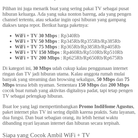
Pilihan ini juga menarik buat yang sering pakai TV sebagai pusat
hiburan keluarga. Ada yang suka nonton bareng, ada yang pengen
channel tertentu, atau sekadar ingin opsi hiburan yang gampang
diakses tanpa repot. Berikut harga paketnya:
WiFi + TV 30 Mbps
: Rp340Rb
WiFi + TV 50 Mbps
: Rp345Rb/Rp355Rb/Rp385Rb
WiFi + TV 75 Mbps
: Rp365Rb/Rp385Rb/Rp405Rb
WiFi + TV 150 Mbps
: Rp460Rb/Rp510Rb/Rp510Rb
WiFi + TV 200 Mbps
: Rp625Rb/Rp650Rb/Rp675Rb
Di kategori ini,
30 Mbps
udah cukup kalau penggunaan internet
ringan dan TV jadi hiburan utama. Kalau anggota rumah mulai
banyak yang streaming dan browsing sekaligus,
50 Mbps
dan
75
Mbps
terasa lebih nyaman. Sementara
150 Mbps
dan
200 Mbps
cocok buat rumah yang aktivitas digitalnya padat, tapi tetap pengen
TV sebagai pelengkap hiburan.
Buat loe yang lagi mempertimbangkan
Promo IndiHome Agustus
,
paket internet plus TV ini sering dipilih karena praktis. Satu layanan,
dua fungsi. Dan buat sebagian orang, itu lebih hemat waktu
dibanding nyari layanan internet dan hiburan secara terpisah.
Siapa yang Cocok Ambil WiFi + TV