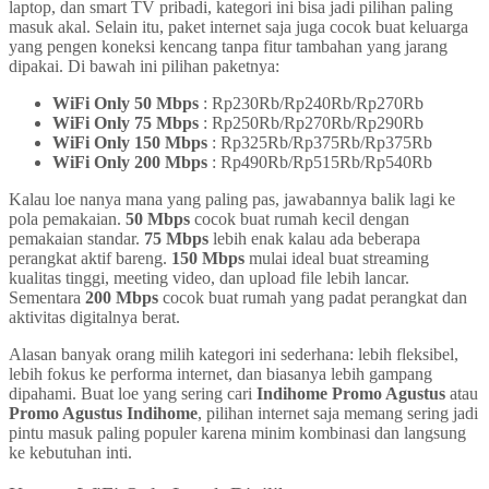
laptop, dan smart TV pribadi, kategori ini bisa jadi pilihan paling
masuk akal. Selain itu, paket internet saja juga cocok buat keluarga
yang pengen koneksi kencang tanpa fitur tambahan yang jarang
dipakai. Di bawah ini pilihan paketnya:
WiFi Only 50 Mbps
: Rp230Rb/Rp240Rb/Rp270Rb
WiFi Only 75 Mbps
: Rp250Rb/Rp270Rb/Rp290Rb
WiFi Only 150 Mbps
: Rp325Rb/Rp375Rb/Rp375Rb
WiFi Only 200 Mbps
: Rp490Rb/Rp515Rb/Rp540Rb
Kalau loe nanya mana yang paling pas, jawabannya balik lagi ke
pola pemakaian.
50 Mbps
cocok buat rumah kecil dengan
pemakaian standar.
75 Mbps
lebih enak kalau ada beberapa
perangkat aktif bareng.
150 Mbps
mulai ideal buat streaming
kualitas tinggi, meeting video, dan upload file lebih lancar.
Sementara
200 Mbps
cocok buat rumah yang padat perangkat dan
aktivitas digitalnya berat.
Alasan banyak orang milih kategori ini sederhana: lebih fleksibel,
lebih fokus ke performa internet, dan biasanya lebih gampang
dipahami. Buat loe yang sering cari
Indihome Promo Agustus
atau
Promo Agustus Indihome
, pilihan internet saja memang sering jadi
pintu masuk paling populer karena minim kombinasi dan langsung
ke kebutuhan inti.