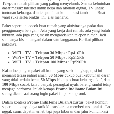
Telepon
adalah pilihan yang paling menyeluruh. Semua kebutuhan
dasar masuk: internet untuk kerja dan hiburan digital, TV untuk
tontonan keluarga, dan telepon buat komunikasi tambahan. Buat
yang suka serba praktis, ini jelas menarik.
Paket seperti ini cocok buat rumah yang aktivitasnya padat dan
penggunanya beragam. Ada yang kerja dari rumah, ada yang butuh
hiburan, ada juga yang masih mengandalkan telepon rumah. Jadi
semuanya bisa ditangani dalam satu langganan. Berikut pilihan
paketnya:
WiFi + TV + Telepon 30 Mbps
: Rp410Rb
WiFi + TV + Telepon 50 Mbps
: Rp515Rb
WiFi + TV + Telepon 100 Mbps
: Rp590Rb
Kalau loe pengen paket all-in-one yang serba lengkap, opsi ini
memang terasa paling aman.
30 Mbps
cukup buat kebutuhan dasar
yang tidak terlalu berat,
50 Mbps
lebih pas buat keluarga aktif, dan
100 Mbps
cocok kalau banyak perangkat nyala bareng sambil tetap
menjaga performa. Inilah kenapa
Promo Indihome Bulan Ini
sering dicari saat orang ingin paket tanpa kompromi.
Dalam konteks
Promo IndiHome Bulan Agustus
, paket komplit
seperti ini punya daya tarik khusus karena memberi rasa praktis. Lo
nggak cuma dapat internet, tapi juga hiburan dan jalur komunikasi