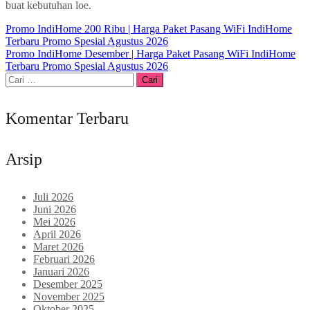
buat kebutuhan loe.
Navigasi
Promo IndiHome 200 Ribu | Harga Paket Pasang WiFi IndiHome
Terbaru Promo Spesial Agustus 2026
pos
Promo IndiHome Desember | Harga Paket Pasang WiFi IndiHome
Terbaru Promo Spesial Agustus 2026
Cari
untuk:
Komentar Terbaru
Arsip
Juli 2026
Juni 2026
Mei 2026
April 2026
Maret 2026
Februari 2026
Januari 2026
Desember 2025
November 2025
Oktober 2025