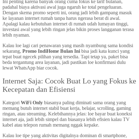
Ini penting karena banyak orang cuma fokus ke tarif bulanan,
padahal biaya aktivasi awal juga ngaruh ke total pengeluaran.
Dengan skema promo seperti ini, orang jadi lebih gampang masuk
ke layanan internet rumah tanpa harus ngerasa berat di awal.
Apalagi kalau kebutuhan internet di rumah udah lumayan tinggi,
investasi awal yang lebih ringan jelas bikin proses langganan terasa
lebih nyaman.
Kalau loe lagi cari penawaran yang masih nyambung sama kondisi
sekarang,
Promo IndiHome Bulan Ini
bisa jadi kata kunci yang
tepat buat ngecek pilihan yang tersedia. Tapi tetap ya, paket bisa
beda tergantung area layanan, jadi pastikan loe konfirmasi dulu
lewat WhatsApp biar cocok.
Internet Saja: Cocok Buat Lo yang Fokus ke
Kecepatan dan Efisiensi
Kategori
WiFi Only
biasanya paling diminati sama orang yang
memang butuh internet stabil buat kerja, belajar, scrolling, gaming
ringan, atau streaming. Kelebihannya jelas: loe bayar buat koneksi
internet aja, jadi lebih simpel dan biasanya lebih efisien kalau TV
kabel atau telepon rumah memang nggak kepake.
Kalau loe tipe yang aktivitas digitalnya dominan di smartphone,