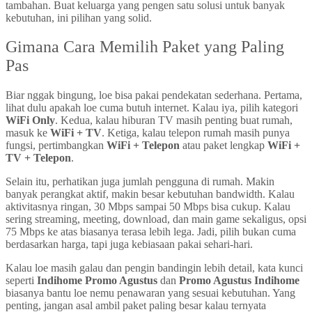
tambahan. Buat keluarga yang pengen satu solusi untuk banyak
kebutuhan, ini pilihan yang solid.
Gimana Cara Memilih Paket yang Paling
Pas
Biar nggak bingung, loe bisa pakai pendekatan sederhana. Pertama,
lihat dulu apakah loe cuma butuh internet. Kalau iya, pilih kategori
WiFi Only
. Kedua, kalau hiburan TV masih penting buat rumah,
masuk ke
WiFi + TV
. Ketiga, kalau telepon rumah masih punya
fungsi, pertimbangkan
WiFi + Telepon
atau paket lengkap
WiFi +
TV + Telepon
.
Selain itu, perhatikan juga jumlah pengguna di rumah. Makin
banyak perangkat aktif, makin besar kebutuhan bandwidth. Kalau
aktivitasnya ringan, 30 Mbps sampai 50 Mbps bisa cukup. Kalau
sering streaming, meeting, download, dan main game sekaligus, opsi
75 Mbps ke atas biasanya terasa lebih lega. Jadi, pilih bukan cuma
berdasarkan harga, tapi juga kebiasaan pakai sehari-hari.
Kalau loe masih galau dan pengin bandingin lebih detail, kata kunci
seperti
Indihome Promo Agustus
dan
Promo Agustus Indihome
biasanya bantu loe nemu penawaran yang sesuai kebutuhan. Yang
penting, jangan asal ambil paket paling besar kalau ternyata