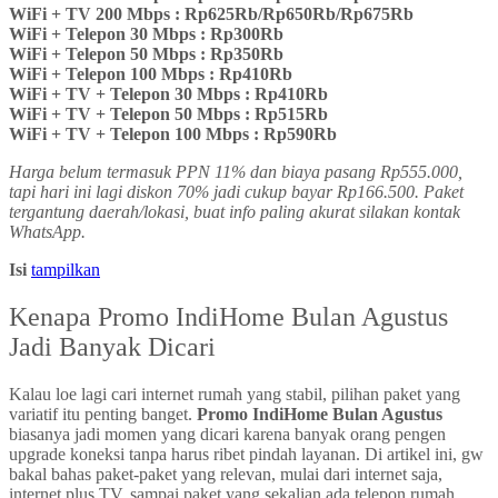
WiFi + TV 200 Mbps : Rp625Rb/Rp650Rb/Rp675Rb
WiFi + Telepon 30 Mbps : Rp300Rb
WiFi + Telepon 50 Mbps : Rp350Rb
WiFi + Telepon 100 Mbps : Rp410Rb
WiFi + TV + Telepon 30 Mbps : Rp410Rb
WiFi + TV + Telepon 50 Mbps : Rp515Rb
WiFi + TV + Telepon 100 Mbps : Rp590Rb
Harga belum termasuk PPN 11% dan biaya pasang Rp555.000,
tapi hari ini lagi diskon 70% jadi cukup bayar Rp166.500. Paket
tergantung daerah/lokasi, buat info paling akurat silakan kontak
WhatsApp.
Isi
tampilkan
Kenapa Promo IndiHome Bulan Agustus
Jadi Banyak Dicari
Kalau loe lagi cari internet rumah yang stabil, pilihan paket yang
variatif itu penting banget.
Promo IndiHome Bulan Agustus
biasanya jadi momen yang dicari karena banyak orang pengen
upgrade koneksi tanpa harus ribet pindah layanan. Di artikel ini, gw
bakal bahas paket-paket yang relevan, mulai dari internet saja,
internet plus TV, sampai paket yang sekalian ada telepon rumah.