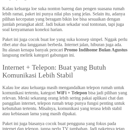
Kalau keluarga loe suka nonton bareng dan pengen suasana rumah
lebih ramai, paket ini punya nilai plus yang jelas. Selain itu, adanya
pilihan kecepatan yang beragam bikin loe bisa sesuaikan dengan
jumlah perangkat aktif. Jadi bukan sekadar soal tontonan, tapi juga
soal kenyamanan koneksi harian.
Paket ini juga cocok buat loe yang suka konsep simpel. Nggak perlu
ribet atur dua langganan berbeda. Internet jalan, hiburan juga ada.
Itu alasan kenapa banyak pencari
Promo Indihome Bulan Agustus
langsung melirik kategori gabungan ini.
Internet + Telepon: Buat yang Butuh
Komunikasi Lebih Stabil
Kalau loe atau keluarga masih mengandalkan telepon rumah untuk
komunikasi tertentu, kategori
WiFi + Telepon
bisa jadi pilihan yang
relevan. Meski sekarang orang lebih sering pakai aplikasi chat dan
panggilan internet, telepon rumah tetap punya fungsi penting untuk
kebutuhan tertentu. Misalnya, komunikasi yang terasa lebih stabil
atau kebiasaan lama yang masih dipakai.
Paket ini juga biasanya cocok buat pengguna yang fokus pada
internet dan telepon, tanpa perlu TV tambahan. Jadi paketnya tetap