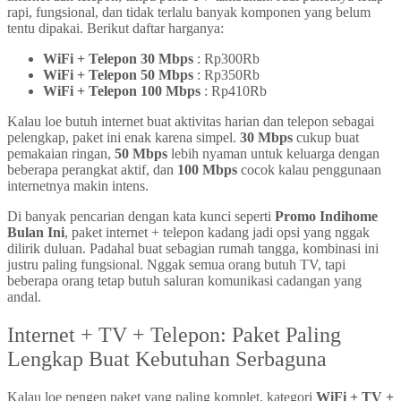
rapi, fungsional, dan tidak terlalu banyak komponen yang belum
tentu dipakai. Berikut daftar harganya:
WiFi + Telepon 30 Mbps
: Rp300Rb
WiFi + Telepon 50 Mbps
: Rp350Rb
WiFi + Telepon 100 Mbps
: Rp410Rb
Kalau loe butuh internet buat aktivitas harian dan telepon sebagai
pelengkap, paket ini enak karena simpel.
30 Mbps
cukup buat
pemakaian ringan,
50 Mbps
lebih nyaman untuk keluarga dengan
beberapa perangkat aktif, dan
100 Mbps
cocok kalau penggunaan
internetnya makin intens.
Di banyak pencarian dengan kata kunci seperti
Promo Indihome
Bulan Ini
, paket internet + telepon kadang jadi opsi yang nggak
dilirik duluan. Padahal buat sebagian rumah tangga, kombinasi ini
justru paling fungsional. Nggak semua orang butuh TV, tapi
beberapa orang tetap butuh saluran komunikasi cadangan yang
andal.
Internet + TV + Telepon: Paket Paling
Lengkap Buat Kebutuhan Serbaguna
Kalau loe pengen paket yang paling komplet, kategori
WiFi + TV +