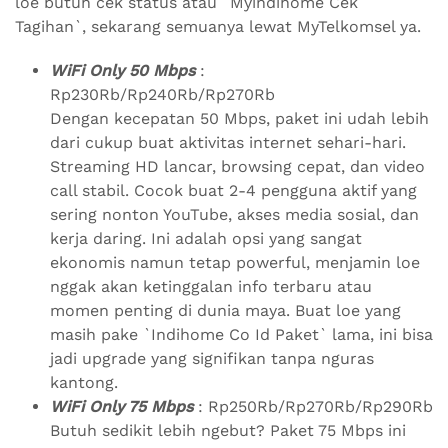
loe butuh cek status atau `Myindihome Cek
Tagihan`, sekarang semuanya lewat MyTelkomsel ya.
WiFi Only 50 Mbps
:
Rp230Rb/Rp240Rb/Rp270Rb
Dengan kecepatan 50 Mbps, paket ini udah lebih
dari cukup buat aktivitas internet sehari-hari.
Streaming HD lancar, browsing cepat, dan video
call stabil. Cocok buat 2-4 pengguna aktif yang
sering nonton YouTube, akses media sosial, dan
kerja daring. Ini adalah opsi yang sangat
ekonomis namun tetap powerful, menjamin loe
nggak akan ketinggalan info terbaru atau
momen penting di dunia maya. Buat loe yang
masih pake `Indihome Co Id Paket` lama, ini bisa
jadi upgrade yang signifikan tanpa nguras
kantong.
WiFi Only 75 Mbps
: Rp250Rb/Rp270Rb/Rp290Rb
Butuh sedikit lebih ngebut? Paket 75 Mbps ini