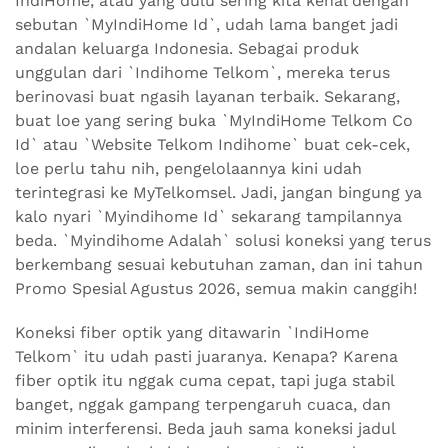
IndiHome, atau yang dulu sering kita kenal dengan
sebutan `MyIndiHome Id`, udah lama banget jadi
andalan keluarga Indonesia. Sebagai produk
unggulan dari `Indihome Telkom`, mereka terus
berinovasi buat ngasih layanan terbaik. Sekarang,
buat loe yang sering buka `MyIndiHome Telkom Co
Id` atau `Website Telkom Indihome` buat cek-cek,
loe perlu tahu nih, pengelolaannya kini udah
terintegrasi ke MyTelkomsel. Jadi, jangan bingung ya
kalo nyari `Myindihome Id` sekarang tampilannya
beda. `Myindihome Adalah` solusi koneksi yang terus
berkembang sesuai kebutuhan zaman, dan ini tahun
Promo Spesial Agustus 2026, semua makin canggih!
Koneksi fiber optik yang ditawarin `IndiHome
Telkom` itu udah pasti juaranya. Kenapa? Karena
fiber optik itu nggak cuma cepat, tapi juga stabil
banget, nggak gampang terpengaruh cuaca, dan
minim interferensi. Beda jauh sama koneksi jadul