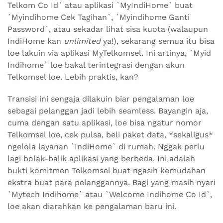
Telkom Co Id` atau aplikasi `MyIndiHome` buat
`Myindihome Cek Tagihan`, `Myindihome Ganti
Password`, atau sekadar lihat sisa kuota (walaupun
IndiHome kan
unlimited
ya!), sekarang semua itu bisa
loe lakuin via aplikasi MyTelkomsel. Ini artinya, `Myid
Indihome` loe bakal terintegrasi dengan akun
Telkomsel loe. Lebih praktis, kan?
Transisi ini sengaja dilakuin biar pengalaman loe
sebagai pelanggan jadi lebih seamless. Bayangin aja,
cuma dengan satu aplikasi, loe bisa ngatur nomor
Telkomsel loe, cek pulsa, beli paket data, *sekaligus*
ngelola layanan `IndiHome` di rumah. Nggak perlu
lagi bolak-balik aplikasi yang berbeda. Ini adalah
bukti komitmen Telkomsel buat ngasih kemudahan
ekstra buat para pelanggannya. Bagi yang masih nyari
`Mytech Indihome` atau `Welcome Indihome Co Id`,
loe akan diarahkan ke pengalaman baru ini.