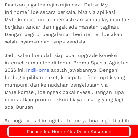
Pastikan juga loe rajin-rajin cek `Daftar My
Indihome` loe secara berkala, bisa via aplikasi
MyTelkomsel, untuk memastikan semua layanan loe
berjalan lancar dan nggak ada masalah tagihan.
Dengan begitu, pengalaman berinternet loe akan
selalu nyaman dan tanpa kendala.
Jadi, kalau loe udah siap buat upgrade koneksi
internet rumah loe di tahun Promo Spesial Agustus
2026 ini,
IndiHome
adalah jawabannya. Dengan
berbagai pilihan paket, kecepatan fiber optik yang
mumpuni, dan kemudahan pengelolaan via
MyTelkomsel, loe nggak bakal nyesel. Jangan lupa
manfaatkan promo diskon biaya pasang yang lagi
ada. Buruan!
Semoga artikel ini ngebantu loe ya buat ngerti lebih
dalam soal `MyIndiHome Id` dan semua seluk-
Pasang IndiHome Klik Disini Sekarang
beluknya di tahun Promo Spesial Agustus 2026 ini.