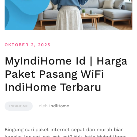
OKTOBER 2, 2025
MyIndiHome Id | Harga
Paket Pasang WiFi
IndiHome Terbaru
oleh
IndiHome
INDIHOME
Bingung cari paket internet cepat dan murah biar
koneksi loe sat-set-sat-set? Yuk, intip MyIndiHome