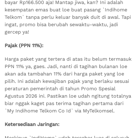
bayar Rp166.500 aja! Mantap jiwa, kan? Ini adalah
kesempatan emas buat loe buat pasang `Indihome
Telkom` tanpa perlu keluar banyak duit di awal. Tapi
ingat, promo bisa berubah sewaktu-waktu, jadi
gercep ya!
Pajak (PPN 11%):
Harga paket yang tertera di atas itu belum termasuk
PPN 11% ya, gaes. Jadi, nanti di tagihan bulanan loe
akan ada tambahan 11% dari harga paket yang loe
pilih. Ini adalah kewajiban pajak yang berlaku sesuai
peraturan pemerintah di tahun Promo Spesial
Agustus 2026 ini. Pastikan loe udah ngitung totalnya
biar nggak kaget pas terima tagihan pertama dari
`My Indihome Telkom Co Id` via MyTelkomsel.
Ketersediaan Jaringan:
Meskipun `IndiHome` udah tersebar luas di seluruh