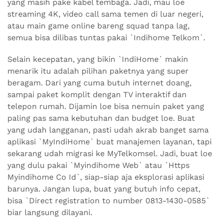
yang masih pake kabel tembaga. Jadi, mau loe
streaming 4K, video call sama temen di luar negeri,
atau main game online bareng squad tanpa lag,
semua bisa dilibas tuntas pakai `Indihome Telkom`.
Selain kecepatan, yang bikin `IndiHome` makin
menarik itu adalah pilihan paketnya yang super
beragam. Dari yang cuma butuh internet doang,
sampai paket komplit dengan TV interaktif dan
telepon rumah. Dijamin loe bisa nemuin paket yang
paling pas sama kebutuhan dan budget loe. Buat
yang udah langganan, pasti udah akrab banget sama
aplikasi `MyIndiHome` buat manajemen layanan, tapi
sekarang udah migrasi ke MyTelkomsel. Jadi, buat loe
yang dulu pakai `Myindihome Web` atau `Https
Myindihome Co Id`, siap-siap aja eksplorasi aplikasi
barunya. Jangan lupa, buat yang butuh info cepat,
bisa `Direct registration to number 0813-1430-0585`
biar langsung dilayani.