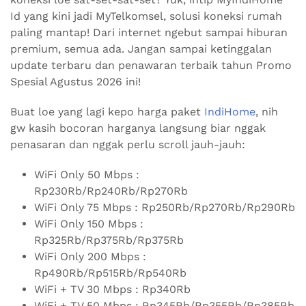
Id yang kini jadi MyTelkomsel, solusi koneksi rumah
paling mantap! Dari internet ngebut sampai hiburan
premium, semua ada. Jangan sampai ketinggalan
update terbaru dan penawaran terbaik tahun Promo
Spesial Agustus 2026 ini!
Buat loe yang lagi kepo harga paket
IndiHome
, nih
gw kasih bocoran harganya langsung biar nggak
penasaran dan nggak perlu scroll jauh-jauh:
WiFi Only 50 Mbps :
Rp230Rb/Rp240Rb/Rp270Rb
WiFi Only 75 Mbps : Rp250Rb/Rp270Rb/Rp290Rb
WiFi Only 150 Mbps :
Rp325Rb/Rp375Rb/Rp375Rb
WiFi Only 200 Mbps :
Rp490Rb/Rp515Rb/Rp540Rb
WiFi + TV 30 Mbps : Rp340Rb
WiFi + TV 50 Mbps : Rp345Rb/Rp355Rb/Rp385Rb