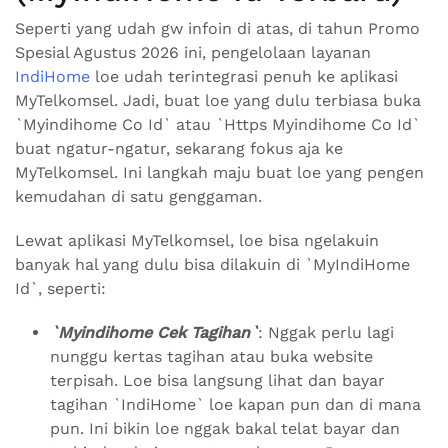
Seperti yang udah gw infoin di atas, di tahun Promo
Spesial Agustus 2026 ini, pengelolaan layanan
IndiHome
loe udah terintegrasi penuh ke aplikasi
MyTelkomsel. Jadi, buat loe yang dulu terbiasa buka
`Myindihome Co Id` atau `Https Myindihome Co Id`
buat ngatur-ngatur, sekarang fokus aja ke
MyTelkomsel. Ini langkah maju buat loe yang pengen
kemudahan di satu genggaman.
Lewat aplikasi MyTelkomsel, loe bisa ngelakuin
banyak hal yang dulu bisa dilakuin di `MyIndiHome
Id`, seperti:
`Myindihome Cek Tagihan`
: Nggak perlu lagi
nunggu kertas tagihan atau buka website
terpisah. Loe bisa langsung lihat dan bayar
tagihan `IndiHome` loe kapan pun dan di mana
pun. Ini bikin loe nggak bakal telat bayar dan