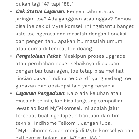
bukan lagi 147 tapi 188.`
Cek Status Layanan
: Pengen tahu status
jaringan loe? Ada gangguan atau nggak? Semua
bisa loe cek di MyTelkomsel. Ini ngebantu banget
kalo loe ngerasa ada masalah dengan koneksi
dan pengen tahu apakah itu masalah umum
atau cuma di tempat loe doang.
Pengelolaan Paket
: Meskipun proses upgrade
atau perubahan paket sebaiknya dilakukan
dengan bantuan agen, loe tetap bisa melihat
rincian paket `Indihome Co Id` yang sedang loe
gunakan dan opsi-opsi lain yang tersedia.
Layanan Pengaduan
: Kalo ada keluhan atau
masalah teknis, loe bisa langsung sampaikan
lewat aplikasi MyTelkomsel. Ini adalah jalur
tercepat buat ngedapetin bantuan dari tim
teknis `Indihome Telkom`. Jangan lupa,
`MyIndihome sudah menjadi MyTelkomsel ya dan
call center bukan lagi 147 tapi 188.`