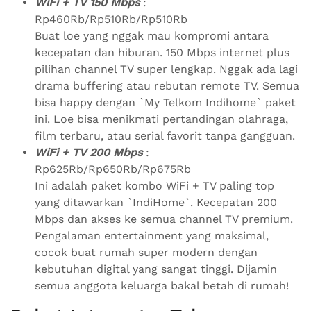
WiFi + TV 150 Mbps
:
Rp460Rb/Rp510Rb/Rp510Rb
Buat loe yang nggak mau kompromi antara
kecepatan dan hiburan. 150 Mbps internet plus
pilihan channel TV super lengkap. Nggak ada lagi
drama buffering atau rebutan remote TV. Semua
bisa happy dengan `My Telkom Indihome` paket
ini. Loe bisa menikmati pertandingan olahraga,
film terbaru, atau serial favorit tanpa gangguan.
WiFi + TV 200 Mbps
:
Rp625Rb/Rp650Rb/Rp675Rb
Ini adalah paket kombo WiFi + TV paling top
yang ditawarkan `IndiHome`. Kecepatan 200
Mbps dan akses ke semua channel TV premium.
Pengalaman entertainment yang maksimal,
cocok buat rumah super modern dengan
kebutuhan digital yang sangat tinggi. Dijamin
semua anggota keluarga bakal betah di rumah!