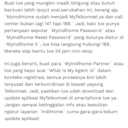
Buat loe yang mungkin masih bingung atau butuh
bantuan lebih lanjut soal perubahan ini, tenang aja.
`MyIndiHome sudah menjadi MyTelkomsel ya dan call
center bukan lagi 147 tapi 188.` Jadi, kalo loe punya
pertanyaan seputar `Myindihome Password` atau
`Myindihome Reset Password` yang dulunya diatur di
`Myindihome X`, loe bisa langsung hubungi 188.
Mereka siap bantu loe 24 jam non-stop.
Ini juga berarti, buat para `Myindihome Partner` atau
loe yang kepo soal `What Is My Agent Id` dalam
konteks registrasi, semua prosesnya kini lebih
terpusat dan terkoordinasi di bawah payung
Telkomsel. Jadi, pastikan loe udah download dan
update aplikasi MyTelkomsel di smartphone loe ya.
Jangan sampai ketinggalan info atau kesulitan
ngatur layanan `IndiHome` cuma gara-gara belum
update aplikasi!