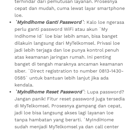
terhindar dari pemutusan layanan. Prosesnya
cepat dan mudah, cuma lewat layar smartphone
loe.
`Myindihome Ganti Password`
: Kalo loe ngerasa
perlu ganti password WiFi atau akun `My
Indihome Id` loe biar lebih aman, bisa banget
dilakuin langsung dari MyTelkomsel. Privasi loe
jadi lebih terjaga dan loe punya kontrol penuh
atas keamanan jaringan rumah. Ini penting
banget di tengah maraknya ancaman keamanan
siber. `Direct registration to number 0813-1430-
0585` untuk bantuan lebih lanjut jika ada
kendala.
`Myindihome Reset Password`
: Lupa password?
Jangan panik! Fitur reset password juga tersedia
di MyTelkomsel. Prosesnya gampang dan cepat,
jadi loe bisa langsung akses lagi layanan loe
tanpa hambatan yang berarti. `MyIndiHome
sudah menjadi MyTelkomsel ya dan call center