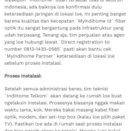
Indonesia, ada baiknya loe konfirmasi dulu
ketersediaan jaringan di lokasi loe. Ini penting banget
karena kualitas dan kecepatan `Myindihome Id` fiber
optik itu sangat bergantung pada infrastruktur yang
udah terpasang. Tenang aja, tim penjualan atau agen
yang loe hubungi lewat `Direct registration to
number 0813-1430-0585` pasti akan bantu cek
`Myindihome Partner` ketersediaan di lokasi loe
sebelum proses instalasi.
Proses Instalasi:
Setelah semua administrasi beres, tim teknisi
`IndiHome Telkom` akan datang ke rumah loe buat
ngelakuin instalasi. Prosesnya biasanya nggak makan
waktu lama, kok. Mereka bakal masang kabel fiber
optik, modem, dan set-top box (kalau loe pilih paket
TV). Pastikan loe ada di rumah saat proses instalasi
dan bisa ngasih akses ke teknisi. Mereka juga bakal