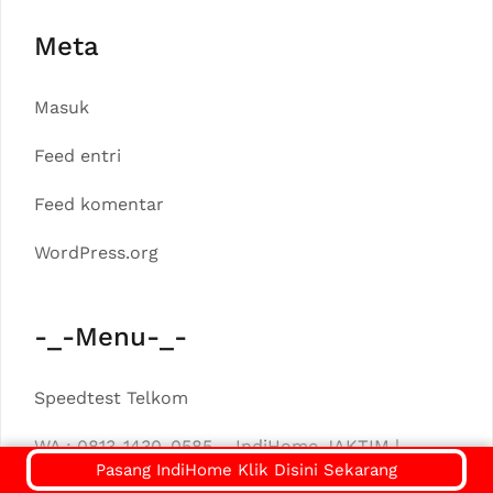
Meta
Masuk
Feed entri
Feed komentar
WordPress.org
-_-Menu-_-
Speedtest Telkom
WA : 0813-1430-0585 – IndiHome JAKTIM |
Pasang IndiHome Klik Disini Sekarang
Pasang IndiHome Jakarta Timur